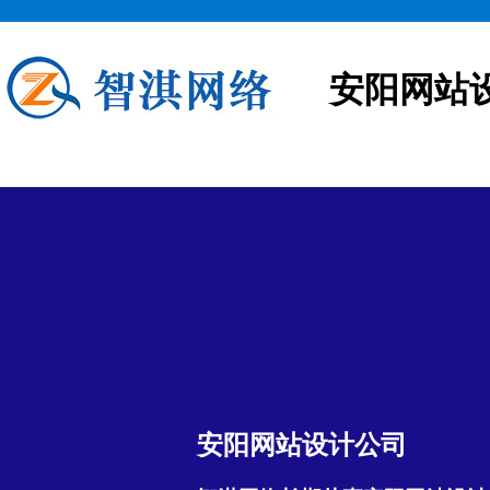
安阳网站
安阳网站设计公司