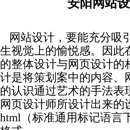
安阳网站设
网站设计，要能充分吸
生视觉上的愉悦感。因此
的整体设计与网页设计的
计是将策划案中的内容、
的认识通过艺术的手法表
网页设计师所设计出来的
html（标准通用标记语