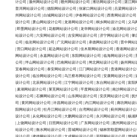
计公司
|
滁州网站设计公司
|
赣州网站设计公司
|
潍坊网站设计公司
|
湛江网
普洱网站设计公司
|
德阳网站设计公司
|
张家口网站设计公司
|
吕梁网站设计
州网站设计公司
|
白城网站设计公司
|
伊春网站设计公司
|
西青网站设计公司
设计公司
|
萧山网站设计公司
|
龙港网站设计公司
|
桐乡网站设计公司
|
义乌
|
即墨网站设计公司
|
花都网站设计公司
|
龙华网站设计公司
|
渝北网站设计
站设计公司
|
六安网站设计公司
|
吉安网站设计公司
|
济宁网站设计公司
|
肇
公司
|
临沧网站设计公司
|
广元网站设计公司
|
承德网站设计公司
|
晋中网站
|
营口网站设计公司
|
延边网站设计公司
|
佳木斯网站设计公司
|
香港网站设
网站设计公司
|
永嘉网站设计公司
|
东阳网站设计公司
|
临海网站设计公司
|
公司
|
坪山网站设计公司
|
巴南网站设计公司
|
闸北网站设计公司
|
扬州网站
宜春网站设计公司
|
泰安网站设计公司
|
江门网站设计公司
|
贵港网站设计公
设计公司
|
临汾网站设计公司
|
乌兰察布网站设计公司
|
安康网站设计公司
|
设计公司
|
北辰网站设计公司
|
江宁网站设计公司
|
东台网站设计公司
|
富阳
|
巢湖网站设计公司
|
莱芜网站设计公司
|
平度网站设计公司
|
南沙网站设计
站设计公司
|
石狮网站设计公司
|
山东网站设计公司
|
安庆网站设计公司
|
抚
司
|
黄冈网站设计公司
|
许昌网站设计公司
|
内江网站设计公司
|
廊坊网站设
阳网站设计公司
|
牡丹江网站设计公司
|
台湾网站设计公司
|
蓟州网站设计公
设计公司
|
从化网站设计公司
|
大鹏网站设计公司
|
永川网站设计公司
|
杨浦
|
上饶网站设计公司
|
日照网站设计公司
|
广东网站设计公司
|
惠州网站设计
站设计公司
|
衡水网站设计公司
|
晋城网站设计公司
|
锡林郭勒盟网站设计公
设计公司
|
建德网站设计公司
|
文成网站设计公司
|
平阴网站设计公司
|
增城