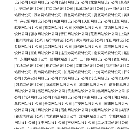
设计公司
|
永康网站设计公司
|
温岭网站设计公司
|
龙泉网站设计公司
|
巢湖
|
北碚网站设计公司
|
虹口网站设计公司
|
盐城网站设计公司
|
台州网站设计
站设计公司
|
茂名网站设计公司
|
百色网站设计公司
|
娄底网站设计公司
|
黄
司
|
兴安盟网站设计公司
|
商洛网站设计公司
|
庆阳网站设计公司
|
辽阳网站
临安网站设计公司
|
苍南网站设计公司
|
钢城网站设计公司
|
莱西网站设计公
设计公司
|
丽水网站设计公司
|
晋江网站设计公司
|
芜湖网站设计公司
|
上饶
|
郴州网站设计公司
|
咸宁网站设计公司
|
漯河网站设计公司
|
乐山网站设计
盘锦网站设计公司
|
黑河网站设计公司
|
静海网站设计公司
|
高淳网站设计公
设计公司
|
宝山网站设计公司
|
连云港网站设计公司
|
南安网站设计公司
|
铜
司
|
永州网站设计公司
|
随州网站设计公司
|
三门峡网站设计公司
|
资阳网站
|
宝坻网站设计公司
|
桐庐网站设计公司
|
泰顺网站设计公司
|
商河网站设计
站设计公司
|
海南网站设计公司
|
汕尾网站设计公司
|
北海网站设计公司
|
怀
公司
|
大兴安岭网站设计公司
|
宁河网站设计公司
|
淳安网站设计公司
|
江津
|
河源网站设计公司
|
防城港网站设计公司
|
湖南网站设计公司
|
商丘网站设
网站设计公司
|
宿迁网站设计公司
|
黄山网站设计公司
|
临沂网站设计公司
|
公司
|
菏泽网站设计公司
|
清远网站设计公司
|
河南网站设计公司
|
周口网站
马店网站设计公司
|
云南网站设计公司
|
广安网站设计公司
|
南川网站设计公
设计公司
|
四川网站设计公司
|
眉山网站设计公司
|
大足网站设计公司
|
揭阳
|
铜梁网站设计公司
|
内蒙古网站设计公司
|
潼南网站设计公司
|
宁夏网站设
网站设计公司
|
辽宁网站设计公司
|
吉林网站设计公司
|
黑龙江网站设计公司