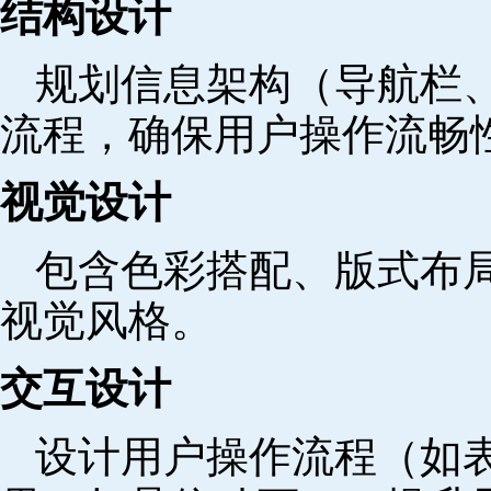
结构设计
规划信息架构（导航栏
流程，确保用户操作流畅
视觉设计
包含色彩搭配、版式布
视觉风格。
交互设计
设计用户操作流程（如