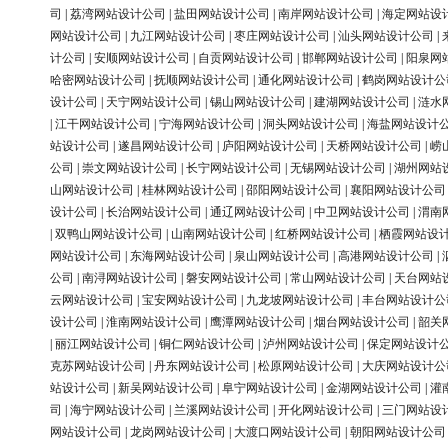
司
|
荔湾网站设计公司
|
盐田网站设计公司
|
南岸网站设计公司
|
海定网站设
网站设计公司
|
九江网站设计公司
|
枣庄网站设计公司
|
汕头网站设计公司
|
计公司
|
安顺网站设计公司
|
自贡网站设计公司
|
邯郸网站设计公司
|
阳泉网
哈密网站设计公司
|
抚顺网站设计公司
|
通化网站设计公司
|
鹤岗网站设计公
设计公司
|
天宁网站设计公司
|
锡山网站设计公司
|
建湖网站设计公司
|
涟水
|
江干网站设计公司
|
宁海网站设计公司
|
洞头网站设计公司
|
海盐网站设计
站设计公司
|
遂昌网站设计公司
|
庐阳网站设计公司
|
天桥网站设计公司
|
崂
公司
|
崇文网站设计公司
|
长宁网站设计公司
|
无锡网站设计公司
|
湖州网站
山网站设计公司
|
桂林网站设计公司
|
邵阳网站设计公司
|
襄阳网站设计公司
设计公司
|
长治网站设计公司
|
通辽网站设计公司
|
中卫网站设计公司
|
渭南
|
双鸭山网站设计公司
|
山南网站设计公司
|
红桥网站设计公司
|
栖霞网站设
网站设计公司
|
东海网站设计公司
|
泉山网站设计公司
|
高港网站设计公司
|
公司
|
南浔网站设计公司
|
磐安网站设计公司
|
常山网站设计公司
|
天台网站
云网站设计公司
|
宝安网站设计公司
|
九龙坡网站设计公司
|
丰台网站设计公
设计公司
|
淮南网站设计公司
|
鹰潭网站设计公司
|
烟台网站设计公司
|
韶关
|
丽江网站设计公司
|
铜仁网站设计公司
|
泸州网站设计公司
|
保定网站设计
克苏网站设计公司
|
丹东网站设计公司
|
松原网站设计公司
|
大庆网站设计公
站设计公司
|
新吴网站设计公司
|
阜宁网站设计公司
|
金湖网站设计公司
|
灌
司
|
海宁网站设计公司
|
兰溪网站设计公司
|
开化网站设计公司
|
三门网站设
网站设计公司
|
龙岗网站设计公司
|
大渡口网站设计公司
|
朝阳网站设计公司