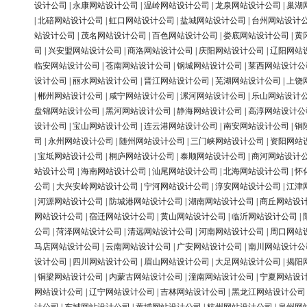
设计公司
|
永康网站设计公司
|
温岭网站设计公司
|
龙泉网站设计公司
|
巢湖
|
北碚网站设计公司
|
虹口网站设计公司
|
盐城网站设计公司
|
台州网站设计
站设计公司
|
茂名网站设计公司
|
百色网站设计公司
|
娄底网站设计公司
|
黄
司
|
兴安盟网站设计公司
|
商洛网站设计公司
|
庆阳网站设计公司
|
辽阳网站
临安网站设计公司
|
苍南网站设计公司
|
钢城网站设计公司
|
莱西网站设计公
设计公司
|
丽水网站设计公司
|
晋江网站设计公司
|
芜湖网站设计公司
|
上饶
|
郴州网站设计公司
|
咸宁网站设计公司
|
漯河网站设计公司
|
乐山网站设计
盘锦网站设计公司
|
黑河网站设计公司
|
静海网站设计公司
|
高淳网站设计公
设计公司
|
宝山网站设计公司
|
连云港网站设计公司
|
南安网站设计公司
|
铜
司
|
永州网站设计公司
|
随州网站设计公司
|
三门峡网站设计公司
|
资阳网站
|
宝坻网站设计公司
|
桐庐网站设计公司
|
泰顺网站设计公司
|
商河网站设计
站设计公司
|
海南网站设计公司
|
汕尾网站设计公司
|
北海网站设计公司
|
怀
公司
|
大兴安岭网站设计公司
|
宁河网站设计公司
|
淳安网站设计公司
|
江津
|
河源网站设计公司
|
防城港网站设计公司
|
湖南网站设计公司
|
商丘网站设
网站设计公司
|
宿迁网站设计公司
|
黄山网站设计公司
|
临沂网站设计公司
|
公司
|
菏泽网站设计公司
|
清远网站设计公司
|
河南网站设计公司
|
周口网站
马店网站设计公司
|
云南网站设计公司
|
广安网站设计公司
|
南川网站设计公
设计公司
|
四川网站设计公司
|
眉山网站设计公司
|
大足网站设计公司
|
揭阳
|
铜梁网站设计公司
|
内蒙古网站设计公司
|
潼南网站设计公司
|
宁夏网站设
网站设计公司
|
辽宁网站设计公司
|
吉林网站设计公司
|
黑龙江网站设计公司