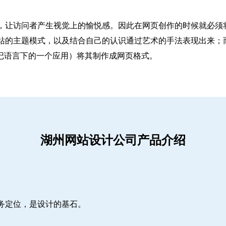
，让访问者产生视觉上的愉悦感。因此在网页创作的时候就必须
站的主题模式，以及结合自己的认识通过艺术的手法表现出来；
用标记语言下的一个应用）将其制作成网页格式。
湖州网站设计公司产品介绍
务定位，是设计的基石。