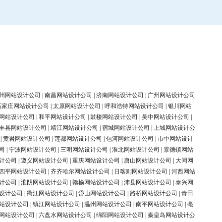
州网站设计公司
|
南昌网站设计公司
|
济南网站设计公司
|
广州网站设计公司
石家庄网站设计公司
|
太原网站设计公司
|
呼和浩特网站设计公司
|
银川网站
网站设计公司
|
和平网站设计公司
|
鼓楼网站设计公司
|
吴中网站设计公司
|
丰县网站设计公司
|
靖江网站设计公司
|
宿城网站设计公司
|
上城网站设计公
|
黄岩网站设计公司
|
莲都网站设计公司
|
包河网站设计公司
|
市中网站设计
司
|
宁波网站设计公司
|
三明网站设计公司
|
淮北网站设计公司
|
景德镇网站
计公司
|
遵义网站设计公司
|
重庆网站设计公司
|
唐山网站设计公司
|
大同网
四平网站设计公司
|
齐齐哈尔网站设计公司
|
日喀则网站设计公司
|
河西网站
计公司
|
淮阴网站设计公司
|
赣榆网站设计公司
|
沛县网站设计公司
|
泰兴网
设计公司
|
衢江网站设计公司
|
岱山网站设计公司
|
路桥网站设计公司
|
青田
站设计公司
|
镇江网站设计公司
|
温州网站设计公司
|
南平网站设计公司
|
亳
网站设计公司
|
六盘水网站设计公司
|
绵阳网站设计公司
|
秦皇岛网站设计公