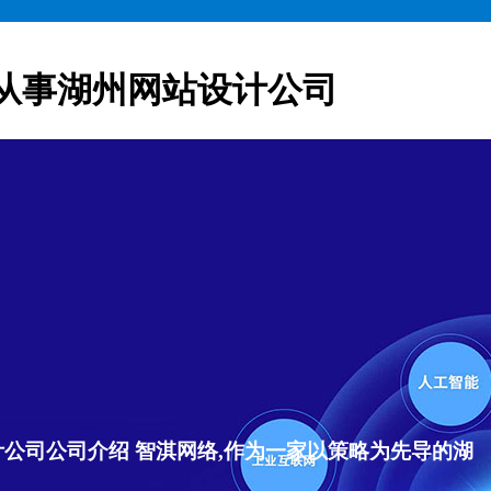
从事湖州网站设计公司
站设计公司公司介绍 智淇网络,作为一家以策略为先导的湖