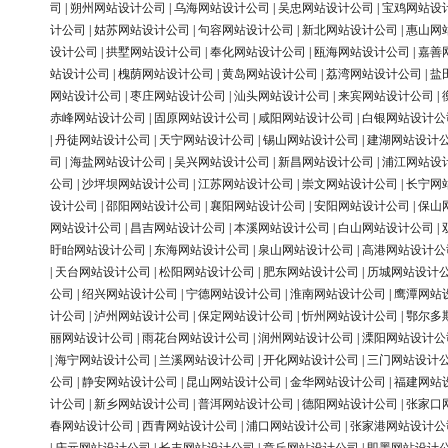
司
|
朔州网站设计公司
|
乌海网站设计公司
|
吴忠网站设计公司
|
宝鸡网站设
计公司
|
姑苏网站设计公司
|
句容网站设计公司
|
新北网站设计公司
|
惠山网
设计公司
|
拱墅网站设计公司
|
奉化网站设计公司
|
瓯海网站设计公司
|
嘉善
站设计公司
|
槐荫网站设计公司
|
黄岛网站设计公司
|
荔湾网站设计公司
|
盐
网站设计公司
|
枣庄网站设计公司
|
汕头网站设计公司
|
来宾网站设计公司
|
赤峰网站设计公司
|
固原网站设计公司
|
咸阳网站设计公司
|
白银网站设计公
|
丹徒网站设计公司
|
天宁网站设计公司
|
锡山网站设计公司
|
建湖网站设计
司
|
海盐网站设计公司
|
吴兴网站设计公司
|
新昌网站设计公司
|
浦江网站设
公司
|
沙坪坝网站设计公司
|
江苏网站设计公司
|
崇文网站设计公司
|
长宁网
设计公司
|
邵阳网站设计公司
|
襄阳网站设计公司
|
安阳网站设计公司
|
保山
网站设计公司
|
昌吉网站设计公司
|
本溪网站设计公司
|
白山网站设计公司
|
盱眙网站设计公司
|
东海网站设计公司
|
泉山网站设计公司
|
高港网站设计公
|
天台网站设计公司
|
松阳网站设计公司
|
肥东网站设计公司
|
历城网站设计
公司
|
绍兴网站设计公司
|
宁德网站设计公司
|
淮南网站设计公司
|
鹰潭网站
计公司
|
泸州网站设计公司
|
保定网站设计公司
|
忻州网站设计公司
|
鄂尔多
丽网站设计公司
|
雨花台网站设计公司
|
润州网站设计公司
|
溧阳网站设计公
|
海宁网站设计公司
|
兰溪网站设计公司
|
开化网站设计公司
|
三门网站设计
公司
|
静安网站设计公司
|
昆山网站设计公司
|
金华网站设计公司
|
福建网站
计公司
|
新乡网站设计公司
|
普洱网站设计公司
|
德阳网站设计公司
|
张家口
春网站设计公司
|
西青网站设计公司
|
浦口网站设计公司
|
张家港网站设计公