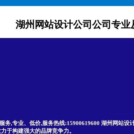
湖州网站设计公司公司专业
,专业、低价,服务热线:15900619600 湖州网
致力于构建强大的品牌竞争力。