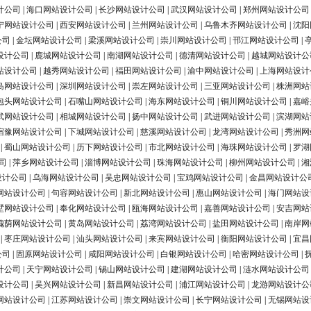
计公司
|
海口网站设计公司
|
长沙网站设计公司
|
武汉网站设计公司
|
郑州网站设计公司
宁网站设计公司
|
西安网站设计公司
|
兰州网站设计公司
|
乌鲁木齐网站设计公司
|
沈阳
公司
|
金坛网站设计公司
|
梁溪网站设计公司
|
崇川网站设计公司
|
邗江网站设计公司
|
设计公司
|
鹿城网站设计公司
|
南湖网站设计公司
|
德清网站设计公司
|
越城网站设计公
站设计公司
|
越秀网站设计公司
|
福田网站设计公司
|
渝中网站设计公司
|
上海网站设计
岛网站设计公司
|
深圳网站设计公司
|
崇左网站设计公司
|
三亚网站设计公司
|
株洲网站
包头网站设计公司
|
石嘴山网站设计公司
|
海东网站设计公司
|
铜川网站设计公司
|
嘉峪
武网站设计公司
|
相城网站设计公司
|
扬中网站设计公司
|
武进网站设计公司
|
滨湖网站
宿豫网站设计公司
|
下城网站设计公司
|
慈溪网站设计公司
|
龙湾网站设计公司
|
秀洲网
|
蜀山网站设计公司
|
历下网站设计公司
|
市北网站设计公司
|
海珠网站设计公司
|
罗湖
司
|
萍乡网站设计公司
|
淄博网站设计公司
|
珠海网站设计公司
|
柳州网站设计公司
|
湘
设计公司
|
乌海网站设计公司
|
吴忠网站设计公司
|
宝鸡网站设计公司
|
金昌网站设计公
网站设计公司
|
句容网站设计公司
|
新北网站设计公司
|
惠山网站设计公司
|
海门网站设
墅网站设计公司
|
奉化网站设计公司
|
瓯海网站设计公司
|
嘉善网站设计公司
|
安吉网站
槐荫网站设计公司
|
黄岛网站设计公司
|
荔湾网站设计公司
|
盐田网站设计公司
|
南岸网
|
枣庄网站设计公司
|
汕头网站设计公司
|
来宾网站设计公司
|
衡阳网站设计公司
|
宜昌
公司
|
固原网站设计公司
|
咸阳网站设计公司
|
白银网站设计公司
|
哈密网站设计公司
|
计公司
|
天宁网站设计公司
|
锡山网站设计公司
|
建湖网站设计公司
|
涟水网站设计公司
设计公司
|
吴兴网站设计公司
|
新昌网站设计公司
|
浦江网站设计公司
|
龙游网站设计公
网站设计公司
|
江苏网站设计公司
|
崇文网站设计公司
|
长宁网站设计公司
|
无锡网站设