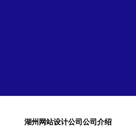
湖州网站设计公司公司介绍