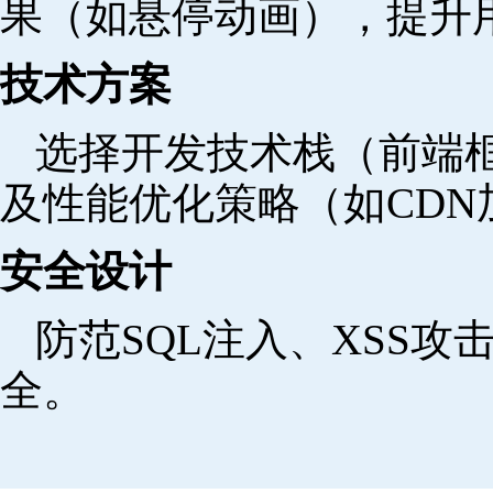
果（如悬停动画），提升
技术方案
选择开发技术栈（前端
及性能优化策略（如CDN
安全设计
防范SQL注入、XSS
全。