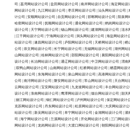
司
|
荔湾网站设计公司
|
盐田网站设计公司
|
南岸网站设计公司
|
海定网站设
网站设计公司
|
九江网站设计公司
|
枣庄网站设计公司
|
汕头网站设计公司
|
计公司
|
安顺网站设计公司
|
自贡网站设计公司
|
邯郸网站设计公司
|
阳泉网
哈密网站设计公司
|
抚顺网站设计公司
|
通化网站设计公司
|
鹤岗网站设计公
设计公司
|
天宁网站设计公司
|
锡山网站设计公司
|
建湖网站设计公司
|
涟水
|
江干网站设计公司
|
宁海网站设计公司
|
洞头网站设计公司
|
海盐网站设计
站设计公司
|
遂昌网站设计公司
|
庐阳网站设计公司
|
天桥网站设计公司
|
崂
公司
|
崇文网站设计公司
|
长宁网站设计公司
|
无锡网站设计公司
|
湖州网站
山网站设计公司
|
桂林网站设计公司
|
邵阳网站设计公司
|
襄阳网站设计公司
设计公司
|
长治网站设计公司
|
通辽网站设计公司
|
中卫网站设计公司
|
渭南
|
双鸭山网站设计公司
|
山南网站设计公司
|
红桥网站设计公司
|
栖霞网站设
网站设计公司
|
东海网站设计公司
|
泉山网站设计公司
|
高港网站设计公司
|
公司
|
南浔网站设计公司
|
磐安网站设计公司
|
常山网站设计公司
|
天台网站
云网站设计公司
|
宝安网站设计公司
|
九龙坡网站设计公司
|
丰台网站设计公
设计公司
|
淮南网站设计公司
|
鹰潭网站设计公司
|
烟台网站设计公司
|
韶关
|
丽江网站设计公司
|
铜仁网站设计公司
|
泸州网站设计公司
|
保定网站设计
克苏网站设计公司
|
丹东网站设计公司
|
松原网站设计公司
|
大庆网站设计公
站设计公司
|
新吴网站设计公司
|
阜宁网站设计公司
|
金湖网站设计公司
|
灌
司
|
海宁网站设计公司
|
兰溪网站设计公司
|
开化网站设计公司
|
三门网站设
网站设计公司
|
龙岗网站设计公司
|
大渡口网站设计公司
|
朝阳网站设计公司