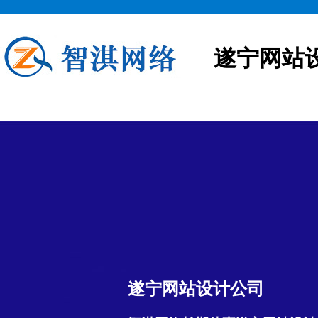
遂宁网站
遂宁网站设计公司