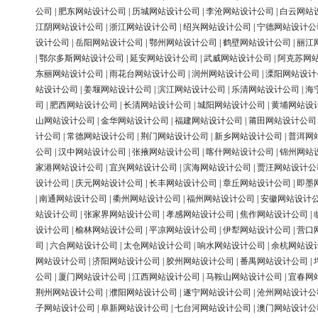
公司
|
肥东网站设计公司
|
历城网站设计公司
|
李沧网站设计公司
|
白云网站
江阴网站设计公司
|
浙江网站设计公司
|
绍兴网站设计公司
|
宁德网站设计公
设计公司
|
岳阳网站设计公司
|
鄂州网站设计公司
|
鹤壁网站设计公司
|
丽江
|
鄂尔多斯网站设计公司
|
延安网站设计公司
|
武威网站设计公司
|
阿克苏网
东丽网站设计公司
|
雨花台网站设计公司
|
润州网站设计公司
|
溧阳网站设计
站设计公司
|
姜堰网站设计公司
|
滨江网站设计公司
|
乐清网站设计公司
|
海
司
|
肥西网站设计公司
|
长清网站设计公司
|
城阳网站设计公司
|
黄埔网站设
山网站设计公司
|
金华网站设计公司
|
福建网站设计公司
|
莆田网站设计公司
计公司
|
常德网站设计公司
|
荆门网站设计公司
|
新乡网站设计公司
|
普洱网
公司
|
汉中网站设计公司
|
张掖网站设计公司
|
喀什网站设计公司
|
锦州网站
家港网站设计公司
|
宜兴网站设计公司
|
滨海网站设计公司
|
贾汪网站设计公
设计公司
|
庆元网站设计公司
|
长丰网站设计公司
|
章丘网站设计公司
|
即墨
|
南通网站设计公司
|
衢州网站设计公司
|
福州网站设计公司
|
安徽网站设计
站设计公司
|
张家界网站设计公司
|
孝感网站设计公司
|
焦作网站设计公司
|
设计公司
|
榆林网站设计公司
|
平凉网站设计公司
|
伊犁网站设计公司
|
营口
司
|
六合网站设计公司
|
太仓网站设计公司
|
响水网站设计公司
|
余杭网站设
网站设计公司
|
济阳网站设计公司
|
胶州网站设计公司
|
番禺网站设计公司
|
公司
|
厦门网站设计公司
|
江西网站设计公司
|
马鞍山网站设计公司
|
宜春网
荆州网站设计公司
|
濮阳网站设计公司
|
遂宁网站设计公司
|
沧州网站设计公
子网站设计公司
|
阜新网站设计公司
|
七台河网站设计公司
|
澳门网站设计公