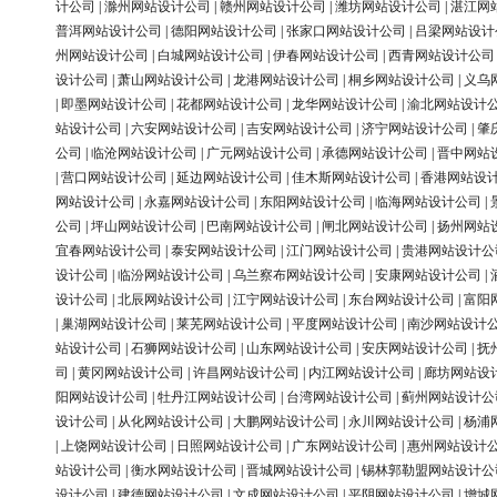
计公司
|
滁州网站设计公司
|
赣州网站设计公司
|
潍坊网站设计公司
|
湛江网
普洱网站设计公司
|
德阳网站设计公司
|
张家口网站设计公司
|
吕梁网站设计
州网站设计公司
|
白城网站设计公司
|
伊春网站设计公司
|
西青网站设计公司
设计公司
|
萧山网站设计公司
|
龙港网站设计公司
|
桐乡网站设计公司
|
义乌
|
即墨网站设计公司
|
花都网站设计公司
|
龙华网站设计公司
|
渝北网站设计
站设计公司
|
六安网站设计公司
|
吉安网站设计公司
|
济宁网站设计公司
|
肇
公司
|
临沧网站设计公司
|
广元网站设计公司
|
承德网站设计公司
|
晋中网站
|
营口网站设计公司
|
延边网站设计公司
|
佳木斯网站设计公司
|
香港网站设
网站设计公司
|
永嘉网站设计公司
|
东阳网站设计公司
|
临海网站设计公司
|
公司
|
坪山网站设计公司
|
巴南网站设计公司
|
闸北网站设计公司
|
扬州网站
宜春网站设计公司
|
泰安网站设计公司
|
江门网站设计公司
|
贵港网站设计公
设计公司
|
临汾网站设计公司
|
乌兰察布网站设计公司
|
安康网站设计公司
|
设计公司
|
北辰网站设计公司
|
江宁网站设计公司
|
东台网站设计公司
|
富阳
|
巢湖网站设计公司
|
莱芜网站设计公司
|
平度网站设计公司
|
南沙网站设计
站设计公司
|
石狮网站设计公司
|
山东网站设计公司
|
安庆网站设计公司
|
抚
司
|
黄冈网站设计公司
|
许昌网站设计公司
|
内江网站设计公司
|
廊坊网站设
阳网站设计公司
|
牡丹江网站设计公司
|
台湾网站设计公司
|
蓟州网站设计公
设计公司
|
从化网站设计公司
|
大鹏网站设计公司
|
永川网站设计公司
|
杨浦
|
上饶网站设计公司
|
日照网站设计公司
|
广东网站设计公司
|
惠州网站设计
站设计公司
|
衡水网站设计公司
|
晋城网站设计公司
|
锡林郭勒盟网站设计公
设计公司
|
建德网站设计公司
|
文成网站设计公司
|
平阴网站设计公司
|
增城