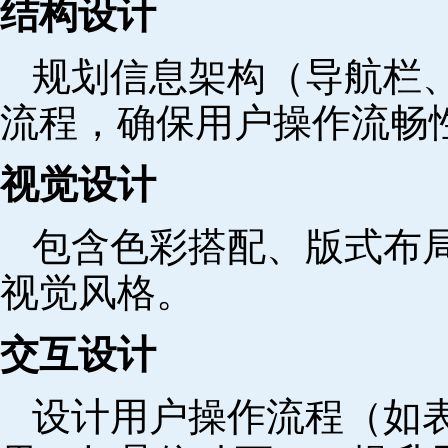
结构设计
规划信息架构（导航栏
流程，确保用户操作流畅
视觉设计
包含色彩搭配、版式布
视觉风格。
交互设计
设计用户操作流程（如