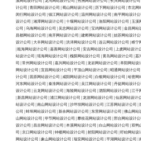
溪网站设计公司
|
龙湾网站设计公司
|
秀洲网站设计公司
|
长兴网站设计公司
计公司
|
青田网站设计公司
|
蜀山网站设计公司
|
历下网站设计公司
|
市北网
闵行网站设计公司
|
镇江网站设计公司
|
温州网站设计公司
|
南平网站设计公
设计公司
|
湘潭网站设计公司
|
十堰网站设计公司
|
洛阳网站设计公司
|
玉溪
公司
|
乌海网站设计公司
|
吴忠网站设计公司
|
宝鸡网站设计公司
|
金昌网站
昌都网站设计公司
|
南开网站设计公司
|
建邺网站设计公司
|
姑苏网站设计公
设计公司
|
大丰网站设计公司
|
洪泽网站设计公司
|
连云网站设计公司
|
睢宁
|
瓯海网站设计公司
|
嘉善网站设计公司
|
安吉网站设计公司
|
上虞网站设计
站设计公司
|
瑶海网站设计公司
|
槐荫网站设计公司
|
黄岛网站设计公司
|
荔
司
|
常州网站设计公司
|
嘉兴网站设计公司
|
龙岩网站设计公司
|
阜阳网站设
网站设计公司
|
宜昌网站设计公司
|
平顶山网站设计公司
|
昭通网站设计公司
计公司
|
固原网站设计公司
|
咸阳网站设计公司
|
白银网站设计公司
|
哈密网
河东网站设计公司
|
秦淮网站设计公司
|
吴江网站设计公司
|
丹徒网站设计公
设计公司
|
云龙网站设计公司
|
海陵网站设计公司
|
泗阳网站设计公司
|
江干
|
新昌网站设计公司
|
浦江网站设计公司
|
龙游网站设计公司
|
仙居网站设计
站设计公司
|
南山网站设计公司
|
沙坪坝网站设计公司
|
江苏网站设计公司
|
公司
|
蚌埠网站设计公司
|
新余网站设计公司
|
东营网站设计公司
|
佛山网站
山网站设计公司
|
毕节网站设计公司
|
攀枝花网站设计公司
|
邢台网站设计公
设计公司
|
昌吉网站设计公司
|
本溪网站设计公司
|
白山网站设计公司
|
双鸭
司
|
京口网站设计公司
|
钟楼网站设计公司
|
射阳网站设计公司
|
盱眙网站设
网站设计公司
|
象山网站设计公司
|
瑞安网站设计公司
|
平湖网站设计公司
|