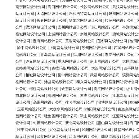
计公司
|
东城网站设计公司
|
黄埔网站设计公司
|
杭州网站设计公司
|
泉州网
南宁网站设计公司
|
海口网站设计公司
|
长沙网站设计公司
|
武汉网站设计公
站设计公司
|
太原网站设计公司
|
呼和浩特网站设计公司
|
银川网站设计公司
站设计公司
|
长春网站设计公司
|
哈尔滨网站设计公司
|
拉萨网站设计公司
|
公司
|
梁溪网站设计公司
|
崇川网站设计公司
|
邗江网站设计公司
|
亭湖网站
宿城网站设计公司
|
上城网站设计公司
|
余姚网站设计公司
|
鹿城网站设计公
设计公司
|
定海网站设计公司
|
黄岩网站设计公司
|
莲都网站设计公司
|
包河
|
渝中网站设计公司
|
上海网站设计公司
|
苏州网站设计公司
|
西城网站设计
网站设计公司
|
青岛网站设计公司
|
深圳网站设计公司
|
崇左网站设计公司
|
公司
|
遵义网站设计公司
|
重庆网站设计公司
|
唐山网站设计公司
|
大同网站
嘉峪关网站设计公司
|
克拉玛依网站设计公司
|
大连网站设计公司
|
四平网站
公司
|
相城网站设计公司
|
扬中网站设计公司
|
武进网站设计公司
|
滨湖网站
榆网站设计公司
|
沛县网站设计公司
|
泰兴网站设计公司
|
宿豫网站设计公司
计公司
|
柯桥网站设计公司
|
金东网站设计公司
|
衢江网站设计公司
|
岱山网
市北网站设计公司
|
海珠网站设计公司
|
罗湖网站设计公司
|
江北网站设计公
设计公司
|
亳州网站设计公司
|
萍乡网站设计公司
|
淄博网站设计公司
|
珠海
|
玉溪网站设计公司
|
六盘水网站设计公司
|
绵阳网站设计公司
|
秦皇岛网站
昌网站设计公司
|
吐鲁番网站设计公司
|
鞍山网站设计公司
|
辽源网站设计公
设计公司
|
句容网站设计公司
|
新北网站设计公司
|
惠山网站设计公司
|
海门
|
睢宁网站设计公司
|
兴化网站设计公司
|
沭阳网站设计公司
|
拱墅网站设计
站设计公司
|
武义网站设计公司
|
江山网站设计公司
|
嵊泗网站设计公司
|
椒