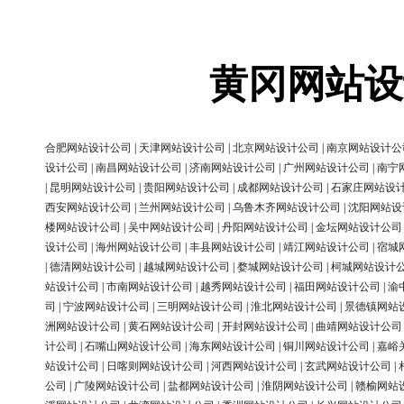
黄冈网站设
合肥网站设计公司
|
天津网站设计公司
|
北京网站设计公司
|
南京网站设计公
设计公司
|
南昌网站设计公司
|
济南网站设计公司
|
广州网站设计公司
|
南宁
|
昆明网站设计公司
|
贵阳网站设计公司
|
成都网站设计公司
|
石家庄网站设
西安网站设计公司
|
兰州网站设计公司
|
乌鲁木齐网站设计公司
|
沈阳网站设
楼网站设计公司
|
吴中网站设计公司
|
丹阳网站设计公司
|
金坛网站设计公司
设计公司
|
海州网站设计公司
|
丰县网站设计公司
|
靖江网站设计公司
|
宿城
|
德清网站设计公司
|
越城网站设计公司
|
婺城网站设计公司
|
柯城网站设计
站设计公司
|
市南网站设计公司
|
越秀网站设计公司
|
福田网站设计公司
|
渝
司
|
宁波网站设计公司
|
三明网站设计公司
|
淮北网站设计公司
|
景德镇网站
洲网站设计公司
|
黄石网站设计公司
|
开封网站设计公司
|
曲靖网站设计公司
计公司
|
石嘴山网站设计公司
|
海东网站设计公司
|
铜川网站设计公司
|
嘉峪
站设计公司
|
日喀则网站设计公司
|
河西网站设计公司
|
玄武网站设计公司
|
公司
|
广陵网站设计公司
|
盐都网站设计公司
|
淮阴网站设计公司
|
赣榆网站