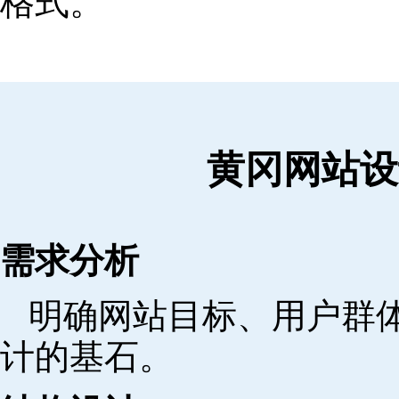
格式。
黄冈网站设
需求分析
明确网站目标、用户群
计的基石。