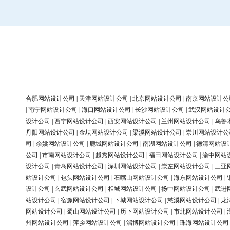
合肥网站设计公司
|
天津网站设计公司
|
北京网站设计公司
|
南京网站设计公
|
南宁网站设计公司
|
海口网站设计公司
|
长沙网站设计公司
|
武汉网站设计
设计公司
|
西宁网站设计公司
|
西安网站设计公司
|
兰州网站设计公司
|
乌鲁
丹阳网站设计公司
|
金坛网站设计公司
|
梁溪网站设计公司
|
崇川网站设计公
司
|
余姚网站设计公司
|
鹿城网站设计公司
|
南湖网站设计公司
|
德清网站设
公司
|
市南网站设计公司
|
越秀网站设计公司
|
福田网站设计公司
|
渝中网站
设计公司
|
青岛网站设计公司
|
深圳网站设计公司
|
崇左网站设计公司
|
三亚
站设计公司
|
包头网站设计公司
|
石嘴山网站设计公司
|
海东网站设计公司
|
设计公司
|
玄武网站设计公司
|
相城网站设计公司
|
扬中网站设计公司
|
武进
站设计公司
|
宿豫网站设计公司
|
下城网站设计公司
|
慈溪网站设计公司
|
龙
网站设计公司
|
蜀山网站设计公司
|
历下网站设计公司
|
市北网站设计公司
|
州网站设计公司
|
萍乡网站设计公司
|
淄博网站设计公司
|
珠海网站设计公司