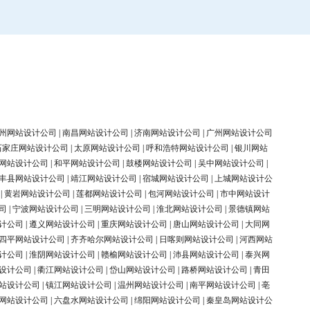
州网站设计公司
|
南昌网站设计公司
|
济南网站设计公司
|
广州网站设计公司
石家庄网站设计公司
|
太原网站设计公司
|
呼和浩特网站设计公司
|
银川网站
网站设计公司
|
和平网站设计公司
|
鼓楼网站设计公司
|
吴中网站设计公司
|
丰县网站设计公司
|
靖江网站设计公司
|
宿城网站设计公司
|
上城网站设计公
|
黄岩网站设计公司
|
莲都网站设计公司
|
包河网站设计公司
|
市中网站设计
司
|
宁波网站设计公司
|
三明网站设计公司
|
淮北网站设计公司
|
景德镇网站
计公司
|
遵义网站设计公司
|
重庆网站设计公司
|
唐山网站设计公司
|
大同网
四平网站设计公司
|
齐齐哈尔网站设计公司
|
日喀则网站设计公司
|
河西网站
计公司
|
淮阴网站设计公司
|
赣榆网站设计公司
|
沛县网站设计公司
|
泰兴网
设计公司
|
衢江网站设计公司
|
岱山网站设计公司
|
路桥网站设计公司
|
青田
站设计公司
|
镇江网站设计公司
|
温州网站设计公司
|
南平网站设计公司
|
亳
网站设计公司
|
六盘水网站设计公司
|
绵阳网站设计公司
|
秦皇岛网站设计公