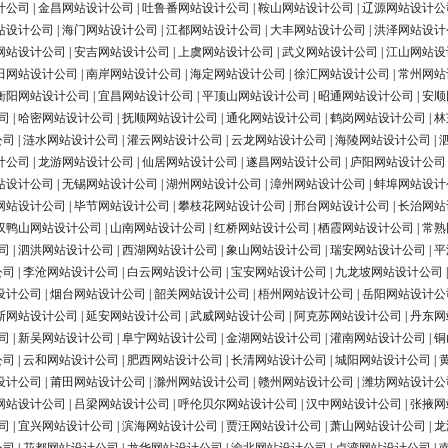
计公司
|
金昌网站设计公司
|
吐鲁番网站设计公司
|
鞍山网站设计公司
|
辽源网站设计公
站设计公司
|
海门网站设计公司
|
江都网站设计公司
|
大丰网站设计公司
|
洪泽网站设计
网站设计公司
|
安吉网站设计公司
|
上虞网站设计公司
|
武义网站设计公司
|
江山网站设
田网站设计公司
|
南岸网站设计公司
|
海定网站设计公司
|
徐汇网站设计公司
|
常州网站
衡阳网站设计公司
|
宜昌网站设计公司
|
平顶山网站设计公司
|
昭通网站设计公司
|
安顺
司
|
哈密网站设计公司
|
抚顺网站设计公司
|
通化网站设计公司
|
鹤岗网站设计公司
|
林
公司
|
涟水网站设计公司
|
灌云网站设计公司
|
云龙网站设计公司
|
海陵网站设计公司
|
计公司
|
龙游网站设计公司
|
仙居网站设计公司
|
遂昌网站设计公司
|
庐阳网站设计公司
站设计公司
|
无锡网站设计公司
|
湖州网站设计公司
|
漳州网站设计公司
|
蚌埠网站设计
网站设计公司
|
毕节网站设计公司
|
攀枝花网站设计公司
|
邢台网站设计公司
|
长治网站
双鸭山网站设计公司
|
山南网站设计公司
|
红桥网站设计公司
|
栖霞网站设计公司
|
常熟
司
|
泗洪网站设计公司
|
西湖网站设计公司
|
象山网站设计公司
|
瑞安网站设计公司
|
平
公司
|
李沧网站设计公司
|
白云网站设计公司
|
宝安网站设计公司
|
九龙坡网站设计公司
设计公司
|
烟台网站设计公司
|
韶关网站设计公司
|
梧州网站设计公司
|
岳阳网站设计公
斯网站设计公司
|
延安网站设计公司
|
武威网站设计公司
|
阿克苏网站设计公司
|
丹东网
司
|
新吴网站设计公司
|
阜宁网站设计公司
|
金湖网站设计公司
|
灌南网站设计公司
|
铜
公司
|
云和网站设计公司
|
肥西网站设计公司
|
长清网站设计公司
|
城阳网站设计公司
|
设计公司
|
莆田网站设计公司
|
滁州网站设计公司
|
赣州网站设计公司
|
潍坊网站设计公
网站设计公司
|
吕梁网站设计公司
|
呼伦贝尔网站设计公司
|
汉中网站设计公司
|
张掖网
司
|
宜兴网站设计公司
|
滨海网站设计公司
|
贾汪网站设计公司
|
萧山网站设计公司
|
龙