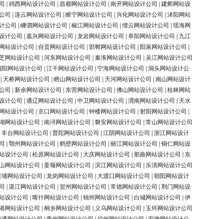
司
|
鸡西网站设计公司
|
昌都网站设计公司
|
南开网站设计公司
|
建邺网站设
公司
|
连云网站设计公司
|
睢宁网站设计公司
|
兴化网站设计公司
|
沭阳网站
计公司
|
嵊泗网站设计公司
|
椒江网站设计公司
|
缙云网站设计公司
|
瑶海网
设计公司
|
嘉兴网站设计公司
|
龙岩网站设计公司
|
阜阳网站设计公司
|
九江
网站设计公司
|
自贡网站设计公司
|
邯郸网站设计公司
|
阳泉网站设计公司
|
芝网站设计公司
|
河东网站设计公司
|
秦淮网站设计公司
|
吴江网站设计公司
泗阳网站设计公司
|
江干网站设计公司
|
宁海网站设计公司
|
洞头网站设计公
|
天桥网站设计公司
|
崂山网站设计公司
|
天河网站设计公司
|
南山网站设计
公司
|
新余网站设计公司
|
东营网站设计公司
|
佛山网站设计公司
|
桂林网站
设计公司
|
通辽网站设计公司
|
中卫网站设计公司
|
渭南网站设计公司
|
天水
网站设计公司
|
京口网站设计公司
|
钟楼网站设计公司
|
射阳网站设计公司
|
湖网站设计公司
|
南浔网站设计公司
|
磐安网站设计公司
|
常山网站设计公司
|
丰台网站设计公司
|
普陀网站设计公司
|
江阴网站设计公司
|
浙江网站设计
司
|
鄂州网站设计公司
|
鹤壁网站设计公司
|
丽江网站设计公司
|
铜仁网站设
站设计公司
|
松原网站设计公司
|
大庆网站设计公司
|
那曲网站设计公司
|
东
山网站设计公司
|
姜堰网站设计公司
|
滨江网站设计公司
|
乐清网站设计公司
黄埔网站设计公司
|
龙岗网站设计公司
|
大渡口网站设计公司
|
朝阳网站设计
司
|
湛江网站设计公司
|
贺州网站设计公司
|
常德网站设计公司
|
荆门网站设
站设计公司
|
喀什网站设计公司
|
锦州网站设计公司
|
白城网站设计公司
|
伊
港网站设计公司
|
桐乡网站设计公司
|
义乌网站设计公司
|
玉环网站设计公司