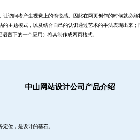
，让访问者产生视觉上的愉悦感。因此在网页创作的时候就必须
站的主题模式，以及结合自己的认识通过艺术的手法表现出来；
用标记语言下的一个应用）将其制作成网页格式。
中山网站设计公司产品介绍
务定位，是设计的基石。