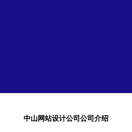
中山网站设计公司公司介绍