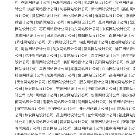
司
|
朔州网站设计公司
|
乌海网站设计公司
|
吴忠网站设计公司
|
宝鸡网站设
计公司
|
姑苏网站设计公司
|
句容网站设计公司
|
新北网站设计公司
|
惠山网
设计公司
|
拱墅网站设计公司
|
奉化网站设计公司
|
瓯海网站设计公司
|
嘉善
站设计公司
|
槐荫网站设计公司
|
黄岛网站设计公司
|
荔湾网站设计公司
|
盐
网站设计公司
|
枣庄网站设计公司
|
汕头网站设计公司
|
来宾网站设计公司
|
赤峰网站设计公司
|
固原网站设计公司
|
咸阳网站设计公司
|
白银网站设计公
|
丹徒网站设计公司
|
天宁网站设计公司
|
锡山网站设计公司
|
建湖网站设计
司
|
海盐网站设计公司
|
吴兴网站设计公司
|
新昌网站设计公司
|
浦江网站设
公司
|
沙坪坝网站设计公司
|
江苏网站设计公司
|
崇文网站设计公司
|
长宁网
设计公司
|
邵阳网站设计公司
|
襄阳网站设计公司
|
安阳网站设计公司
|
保山
网站设计公司
|
昌吉网站设计公司
|
本溪网站设计公司
|
白山网站设计公司
|
盱眙网站设计公司
|
东海网站设计公司
|
泉山网站设计公司
|
高港网站设计公
|
天台网站设计公司
|
松阳网站设计公司
|
肥东网站设计公司
|
历城网站设计
公司
|
绍兴网站设计公司
|
宁德网站设计公司
|
淮南网站设计公司
|
鹰潭网站
计公司
|
泸州网站设计公司
|
保定网站设计公司
|
忻州网站设计公司
|
鄂尔多
丽网站设计公司
|
雨花台网站设计公司
|
润州网站设计公司
|
溧阳网站设计公
|
海宁网站设计公司
|
兰溪网站设计公司
|
开化网站设计公司
|
三门网站设计
公司
|
静安网站设计公司
|
昆山网站设计公司
|
金华网站设计公司
|
福建网站
计公司
|
新乡网站设计公司
|
普洱网站设计公司
|
德阳网站设计公司
|
张家口
春网站设计公司
|
西青网站设计公司
|
浦口网站设计公司
|
张家港网站设计公