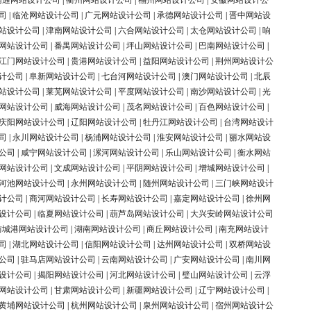
南通网站设计公司
|
衢州网站设计公司
|
福州网站设计公司
|
安徽网站设计公
司
|
临沧网站设计公司
|
广元网站设计公司
|
承德网站设计公司
|
晋中网站设
站设计公司
|
津南网站设计公司
|
六合网站设计公司
|
太仓网站设计公司
|
响
网站设计公司
|
番禺网站设计公司
|
坪山网站设计公司
|
巴南网站设计公司
|
江门网站设计公司
|
贵港网站设计公司
|
益阳网站设计公司
|
荆州网站设计公
计公司
|
阜新网站设计公司
|
七台河网站设计公司
|
澳门网站设计公司
|
北辰
站设计公司
|
莱芜网站设计公司
|
平度网站设计公司
|
南沙网站设计公司
|
光
网站设计公司
|
威海网站设计公司
|
茂名网站设计公司
|
百色网站设计公司
|
庆阳网站设计公司
|
辽阳网站设计公司
|
牡丹江网站设计公司
|
台湾网站设计
司
|
永川网站设计公司
|
杨浦网站设计公司
|
淮安网站设计公司
|
丽水网站设
公司
|
咸宁网站设计公司
|
漯河网站设计公司
|
乐山网站设计公司
|
衡水网站
网站设计公司
|
文成网站设计公司
|
平阴网站设计公司
|
增城网站设计公司
|
河池网站设计公司
|
永州网站设计公司
|
随州网站设计公司
|
三门峡网站设计
计公司
|
商河网站设计公司
|
长寿网站设计公司
|
嘉定网站设计公司
|
徐州网
设计公司
|
临夏网站设计公司
|
葫芦岛网站设计公司
|
大兴安岭网站设计公司
防城港网站设计公司
|
湖南网站设计公司
|
商丘网站设计公司
|
南充网站设计
司
|
湖北网站设计公司
|
信阳网站设计公司
|
达州网站设计公司
|
双桥网站设
公司
|
驻马店网站设计公司
|
云南网站设计公司
|
广安网站设计公司
|
南川网
设计公司
|
揭阳网站设计公司
|
河北网站设计公司
|
璧山网站设计公司
|
云浮
网站设计公司
|
甘肃网站设计公司
|
新疆网站设计公司
|
辽宁网站设计公司
|
黄埔网站设计公司
|
杭州网站设计公司
|
泉州网站设计公司
|
宿州网站设计公