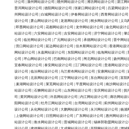
计公司
|
滁州网站设计公司
|
赣州网站设计公司
|
潍坊网站设计公司
|
湛江网
普洱网站设计公司
|
德阳网站设计公司
|
张家口网站设计公司
|
吕梁网站设计
州网站设计公司
|
白城网站设计公司
|
伊春网站设计公司
|
西青网站设计公司
设计公司
|
萧山网站设计公司
|
龙港网站设计公司
|
桐乡网站设计公司
|
义乌
|
即墨网站设计公司
|
花都网站设计公司
|
龙华网站设计公司
|
渝北网站设计
站设计公司
|
六安网站设计公司
|
吉安网站设计公司
|
济宁网站设计公司
|
肇
公司
|
临沧网站设计公司
|
广元网站设计公司
|
承德网站设计公司
|
晋中网站
|
营口网站设计公司
|
延边网站设计公司
|
佳木斯网站设计公司
|
香港网站设
网站设计公司
|
永嘉网站设计公司
|
东阳网站设计公司
|
临海网站设计公司
|
公司
|
坪山网站设计公司
|
巴南网站设计公司
|
闸北网站设计公司
|
扬州网站
宜春网站设计公司
|
泰安网站设计公司
|
江门网站设计公司
|
贵港网站设计公
设计公司
|
临汾网站设计公司
|
乌兰察布网站设计公司
|
安康网站设计公司
|
设计公司
|
北辰网站设计公司
|
江宁网站设计公司
|
东台网站设计公司
|
富阳
|
巢湖网站设计公司
|
莱芜网站设计公司
|
平度网站设计公司
|
南沙网站设计
站设计公司
|
石狮网站设计公司
|
山东网站设计公司
|
安庆网站设计公司
|
抚
司
|
黄冈网站设计公司
|
许昌网站设计公司
|
内江网站设计公司
|
廊坊网站设
阳网站设计公司
|
牡丹江网站设计公司
|
台湾网站设计公司
|
蓟州网站设计公
设计公司
|
从化网站设计公司
|
大鹏网站设计公司
|
永川网站设计公司
|
杨浦
|
上饶网站设计公司
|
日照网站设计公司
|
广东网站设计公司
|
惠州网站设计
站设计公司
|
衡水网站设计公司
|
晋城网站设计公司
|
锡林郭勒盟网站设计公
设计公司
|
建德网站设计公司
|
文成网站设计公司
|
平阴网站设计公司
|
增城