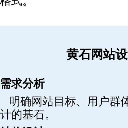
格式。
黄石网站设
需求分析
明确网站目标、用户群
计的基石。