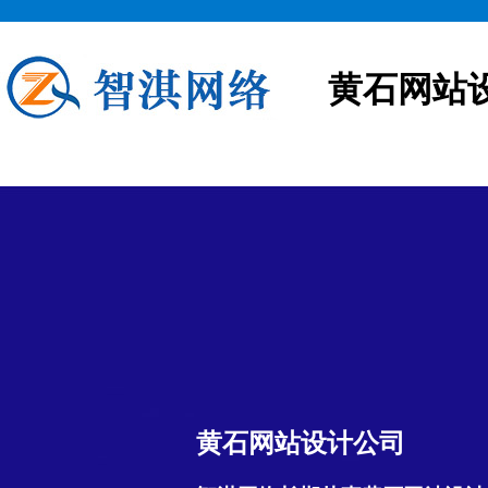
黄石网站
黄石网站设计公司