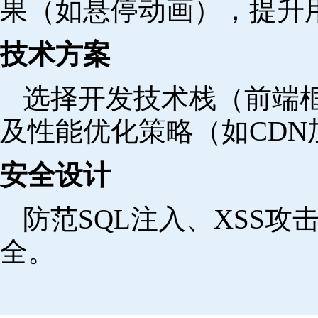
果（如悬停动画），提升
技术方案
选择开发技术栈（前端
及性能优化策略（如CDN
安全设计
防范SQL注入、XSS
全。