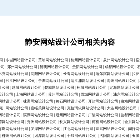
静安网站设计公司相关内容
司
|
东城网站设计公司
|
黄埔网站设计公司
|
杭州网站设计公司
|
泉州网站设计公司
|
宿
公司
|
郑州网站设计公司
|
昆明网站设计公司
|
贵阳网站设计公司
|
成都网站设计公司
|
木齐网站设计公司
|
沈阳网站设计公司
|
长春网站设计公司
|
哈尔滨网站设计公司
|
拉萨
司
|
邗江网站设计公司
|
亭湖网站设计公司
|
清江浦网站设计公司
|
海州网站设计公司
|
计公司
|
越城网站设计公司
|
婺城网站设计公司
|
柯城网站设计公司
|
定海网站设计公司
设计公司
|
上海网站设计公司
|
苏州网站设计公司
|
西城网站设计公司
|
浦东网站设计公
网站设计公司
|
株洲网站设计公司
|
黄石网站设计公司
|
开封网站设计公司
|
曲靖网站设
铜川网站设计公司
|
嘉峪关网站设计公司
|
克拉玛依网站设计公司
|
大连网站设计公司
|
网站设计公司
|
滨湖网站设计公司
|
通州网站设计公司
|
广陵网站设计公司
|
盐都网站设
湾网站设计公司
|
秀洲网站设计公司
|
长兴网站设计公司
|
柯桥网站设计公司
|
金东网站
海珠网站设计公司
|
罗湖网站设计公司
|
江北网站设计公司
|
宣武网站设计公司
|
闵行网
|
柳州网站设计公司
|
湘潭网站设计公司
|
十堰网站设计公司
|
洛阳网站设计公司
|
玉溪