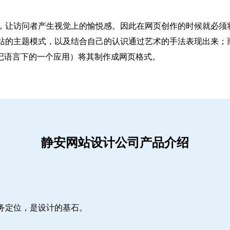
，让访问者产生视觉上的愉悦感。因此在网页创作的时候就必须
站的主题模式，以及结合自己的认识通过艺术的手法表现出来；
用标记语言下的一个应用）将其制作成网页格式。
静安网站设计公司产品介绍
务定位，是设计的基石。