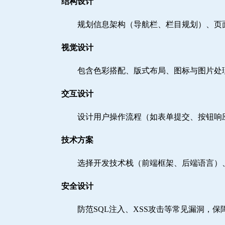
结构设计
规划信息架构（导航栏、栏目规划）、页
视觉设计
包含色彩搭配、版式布局、图标与图片处
交互设计
设计用户操作流程（如表单提交、按钮响
技术方案
选择开发技术栈（前端框架、后端语言）
安全设计
防范SQL注入、XSS攻击等常见漏洞，