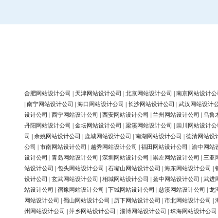
合肥网站设计公司
|
天津网站设计公司
|
北京网站设计公司
|
南京网站设计公
|
南宁网站设计公司
|
海口网站设计公司
|
长沙网站设计公司
|
武汉网站设计
设计公司
|
西宁网站设计公司
|
西安网站设计公司
|
兰州网站设计公司
|
乌鲁
丹阳网站设计公司
|
金坛网站设计公司
|
梁溪网站设计公司
|
崇川网站设计公
司
|
余姚网站设计公司
|
鹿城网站设计公司
|
南湖网站设计公司
|
德清网站设
公司
|
市南网站设计公司
|
越秀网站设计公司
|
福田网站设计公司
|
渝中网站
设计公司
|
青岛网站设计公司
|
深圳网站设计公司
|
崇左网站设计公司
|
三亚
站设计公司
|
包头网站设计公司
|
石嘴山网站设计公司
|
海东网站设计公司
|
设计公司
|
玄武网站设计公司
|
相城网站设计公司
|
扬中网站设计公司
|
武进
站设计公司
|
宿豫网站设计公司
|
下城网站设计公司
|
慈溪网站设计公司
|
龙
网站设计公司
|
蜀山网站设计公司
|
历下网站设计公司
|
市北网站设计公司
|
州网站设计公司
|
萍乡网站设计公司
|
淄博网站设计公司
|
珠海网站设计公司