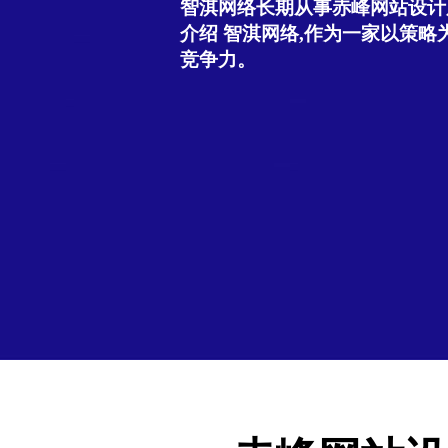
智淇网络长期从事赤峰网站设计服务
介绍 智淇网络,作为一家以策
竞争力。