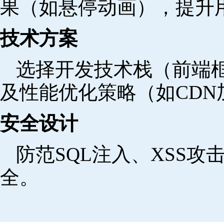
果（如悬停动画），提升
技术方案
选择开发技术栈（前端
及性能优化策略（如CDN
安全设计
防范SQL注入、XSS
全。