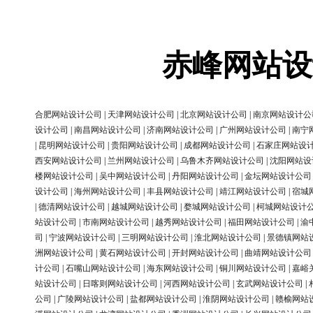
赤峰网站设
合肥网站设计公司
|
天津网站设计公司
|
北京网站设计公司
|
南京网站设计公
设计公司
|
南昌网站设计公司
|
济南网站设计公司
|
广州网站设计公司
|
南宁
|
昆明网站设计公司
|
贵阳网站设计公司
|
成都网站设计公司
|
石家庄网站设
西安网站设计公司
|
兰州网站设计公司
|
乌鲁木齐网站设计公司
|
沈阳网站设
楼网站设计公司
|
吴中网站设计公司
|
丹阳网站设计公司
|
金坛网站设计公司
设计公司
|
海州网站设计公司
|
丰县网站设计公司
|
靖江网站设计公司
|
宿城
|
德清网站设计公司
|
越城网站设计公司
|
婺城网站设计公司
|
柯城网站设计
站设计公司
|
市南网站设计公司
|
越秀网站设计公司
|
福田网站设计公司
|
渝
司
|
宁波网站设计公司
|
三明网站设计公司
|
淮北网站设计公司
|
景德镇网站
洲网站设计公司
|
黄石网站设计公司
|
开封网站设计公司
|
曲靖网站设计公司
计公司
|
石嘴山网站设计公司
|
海东网站设计公司
|
铜川网站设计公司
|
嘉峪
站设计公司
|
日喀则网站设计公司
|
河西网站设计公司
|
玄武网站设计公司
|
公司
|
广陵网站设计公司
|
盐都网站设计公司
|
淮阴网站设计公司
|
赣榆网站