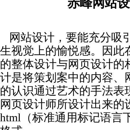
赤峰网站设
网站设计，要能充分吸
生视觉上的愉悦感。因此
的整体设计与网页设计的
计是将策划案中的内容、
的认识通过艺术的手法表
网页设计师所设计出来的
html（标准通用标记语