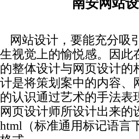
南安网站设
网站设计，要能充分吸
生视觉上的愉悦感。因此
的整体设计与网页设计的
计是将策划案中的内容、
的认识通过艺术的手法表
网页设计师所设计出来的
html（标准通用标记语