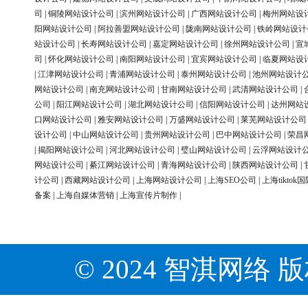
司
|
铜陵网站设计公司
|
滨州网站设计公司
|
广西网站设计公司
|
梅州网站设
阳网站设计公司
|
阿拉善盟网站设计公司
|
陇南网站设计公司
|
铁岭网站设计
站设计公司
|
长寿网站设计公司
|
嘉定网站设计公司
|
徐州网站设计公司
|
宣
司
|
怀化网站设计公司
|
南阳网站设计公司
|
宜宾网站设计公司
|
临夏网站设
|
江津网站设计公司
|
青浦网站设计公司
|
泰州网站设计公司
|
池州网站设计
网站设计公司
|
南充网站设计公司
|
甘南网站设计公司
|
武清网站设计公司
|
公司
|
阳江网站设计公司
|
湖北网站设计公司
|
信阳网站设计公司
|
达州网站
口网站设计公司
|
雅安网站设计公司
|
万盛网站设计公司
|
莱芜网站设计公司
设计公司
|
中山网站设计公司
|
贵州网站设计公司
|
巴中网站设计公司
|
荣昌
|
揭阳网站设计公司
|
河北网站设计公司
|
璧山网站设计公司
|
云浮网站设计
网站设计公司
|
綦江网站设计公司
|
青海网站设计公司
|
陕西网站设计公司
|
计公司
|
西藏网站设计公司
|
上海网站设计公司
|
上海SEO公司
|
上海tiktok
备案
|
上海自媒体营销
|
上海宣传片制作
|
© 2024 智淇网络 版权所有