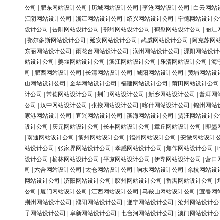
公司
|
肥东网站设计公司
|
历城网站设计公司
|
李沧网站设计公司
|
白云网站
江阴网站设计公司
|
浙江网站设计公司
|
绍兴网站设计公司
|
宁德网站设计公
设计公司
|
岳阳网站设计公司
|
鄂州网站设计公司
|
鹤壁网站设计公司
|
丽江
|
鄂尔多斯网站设计公司
|
延安网站设计公司
|
武威网站设计公司
|
阿克苏网
东丽网站设计公司
|
雨花台网站设计公司
|
润州网站设计公司
|
溧阳网站设计
站设计公司
|
姜堰网站设计公司
|
滨江网站设计公司
|
乐清网站设计公司
|
海
司
|
肥西网站设计公司
|
长清网站设计公司
|
城阳网站设计公司
|
黄埔网站设
山网站设计公司
|
金华网站设计公司
|
福建网站设计公司
|
莆田网站设计公司
计公司
|
常德网站设计公司
|
荆门网站设计公司
|
新乡网站设计公司
|
普洱网
公司
|
汉中网站设计公司
|
张掖网站设计公司
|
喀什网站设计公司
|
锦州网站
家港网站设计公司
|
宜兴网站设计公司
|
滨海网站设计公司
|
贾汪网站设计公
设计公司
|
庆元网站设计公司
|
长丰网站设计公司
|
章丘网站设计公司
|
即墨
|
南通网站设计公司
|
衢州网站设计公司
|
福州网站设计公司
|
安徽网站设计
站设计公司
|
张家界网站设计公司
|
孝感网站设计公司
|
焦作网站设计公司
|
设计公司
|
榆林网站设计公司
|
平凉网站设计公司
|
伊犁网站设计公司
|
营口
司
|
六合网站设计公司
|
太仓网站设计公司
|
响水网站设计公司
|
余杭网站设
网站设计公司
|
济阳网站设计公司
|
胶州网站设计公司
|
番禺网站设计公司
|
公司
|
厦门网站设计公司
|
江西网站设计公司
|
马鞍山网站设计公司
|
宜春网
荆州网站设计公司
|
濮阳网站设计公司
|
遂宁网站设计公司
|
沧州网站设计公
子网站设计公司
|
阜新网站设计公司
|
七台河网站设计公司
|
澳门网站设计公