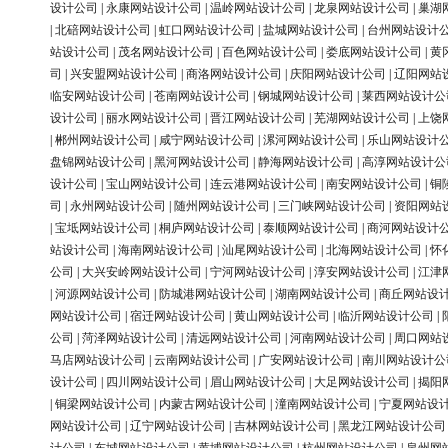
设计公司
|
永康网站设计公司
|
温岭网站设计公司
|
龙泉网站设计公司
|
巢湖
|
北碚网站设计公司
|
虹口网站设计公司
|
盐城网站设计公司
|
台州网站设计
站设计公司
|
茂名网站设计公司
|
百色网站设计公司
|
娄底网站设计公司
|
黄
司
|
兴安盟网站设计公司
|
商洛网站设计公司
|
庆阳网站设计公司
|
辽阳网站
临安网站设计公司
|
苍南网站设计公司
|
钢城网站设计公司
|
莱西网站设计公
设计公司
|
丽水网站设计公司
|
晋江网站设计公司
|
芜湖网站设计公司
|
上饶
|
郴州网站设计公司
|
咸宁网站设计公司
|
漯河网站设计公司
|
乐山网站设计
盘锦网站设计公司
|
黑河网站设计公司
|
静海网站设计公司
|
高淳网站设计公
设计公司
|
宝山网站设计公司
|
连云港网站设计公司
|
南安网站设计公司
|
铜
司
|
永州网站设计公司
|
随州网站设计公司
|
三门峡网站设计公司
|
资阳网站
|
宝坻网站设计公司
|
桐庐网站设计公司
|
泰顺网站设计公司
|
商河网站设计
站设计公司
|
海南网站设计公司
|
汕尾网站设计公司
|
北海网站设计公司
|
怀
公司
|
大兴安岭网站设计公司
|
宁河网站设计公司
|
淳安网站设计公司
|
江津
|
河源网站设计公司
|
防城港网站设计公司
|
湖南网站设计公司
|
商丘网站设
网站设计公司
|
宿迁网站设计公司
|
黄山网站设计公司
|
临沂网站设计公司
|
公司
|
菏泽网站设计公司
|
清远网站设计公司
|
河南网站设计公司
|
周口网站
马店网站设计公司
|
云南网站设计公司
|
广安网站设计公司
|
南川网站设计公
设计公司
|
四川网站设计公司
|
眉山网站设计公司
|
大足网站设计公司
|
揭阳
|
铜梁网站设计公司
|
内蒙古网站设计公司
|
潼南网站设计公司
|
宁夏网站设
网站设计公司
|
辽宁网站设计公司
|
吉林网站设计公司
|
黑龙江网站设计公司