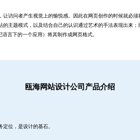
，让访问者产生视觉上的愉悦感。因此在网页创作的时候就必须
站的主题模式，以及结合自己的认识通过艺术的手法表现出来；
用标记语言下的一个应用）将其制作成网页格式。
瓯海网站设计公司产品介绍
务定位，是设计的基石。