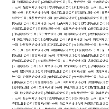
司
|
朔州网站设计公司
|
乌海网站设计公司
|
吴忠网站设计公司
|
宝鸡网站设
计公司
|
姑苏网站设计公司
|
句容网站设计公司
|
新北网站设计公司
|
惠山网
设计公司
|
拱墅网站设计公司
|
奉化网站设计公司
|
瓯海网站设计公司
|
嘉善
站设计公司
|
槐荫网站设计公司
|
黄岛网站设计公司
|
荔湾网站设计公司
|
盐
网站设计公司
|
枣庄网站设计公司
|
汕头网站设计公司
|
来宾网站设计公司
|
赤峰网站设计公司
|
固原网站设计公司
|
咸阳网站设计公司
|
白银网站设计公
|
丹徒网站设计公司
|
天宁网站设计公司
|
锡山网站设计公司
|
建湖网站设计
司
|
海盐网站设计公司
|
吴兴网站设计公司
|
新昌网站设计公司
|
浦江网站设
公司
|
沙坪坝网站设计公司
|
江苏网站设计公司
|
崇文网站设计公司
|
长宁网
设计公司
|
邵阳网站设计公司
|
襄阳网站设计公司
|
安阳网站设计公司
|
保山
网站设计公司
|
昌吉网站设计公司
|
本溪网站设计公司
|
白山网站设计公司
|
盱眙网站设计公司
|
东海网站设计公司
|
泉山网站设计公司
|
高港网站设计公
|
天台网站设计公司
|
松阳网站设计公司
|
肥东网站设计公司
|
历城网站设计
公司
|
绍兴网站设计公司
|
宁德网站设计公司
|
淮南网站设计公司
|
鹰潭网站
计公司
|
泸州网站设计公司
|
保定网站设计公司
|
忻州网站设计公司
|
鄂尔多
丽网站设计公司
|
雨花台网站设计公司
|
润州网站设计公司
|
溧阳网站设计公
|
海宁网站设计公司
|
兰溪网站设计公司
|
开化网站设计公司
|
三门网站设计
公司
|
静安网站设计公司
|
昆山网站设计公司
|
金华网站设计公司
|
福建网站
计公司
|
新乡网站设计公司
|
普洱网站设计公司
|
德阳网站设计公司
|
张家口
春网站设计公司
|
西青网站设计公司
|
浦口网站设计公司
|
张家港网站设计公