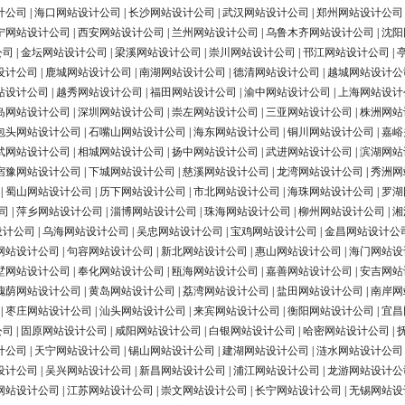
计公司
|
海口网站设计公司
|
长沙网站设计公司
|
武汉网站设计公司
|
郑州网站设计公司
宁网站设计公司
|
西安网站设计公司
|
兰州网站设计公司
|
乌鲁木齐网站设计公司
|
沈阳
公司
|
金坛网站设计公司
|
梁溪网站设计公司
|
崇川网站设计公司
|
邗江网站设计公司
|
设计公司
|
鹿城网站设计公司
|
南湖网站设计公司
|
德清网站设计公司
|
越城网站设计公
站设计公司
|
越秀网站设计公司
|
福田网站设计公司
|
渝中网站设计公司
|
上海网站设计
岛网站设计公司
|
深圳网站设计公司
|
崇左网站设计公司
|
三亚网站设计公司
|
株洲网站
包头网站设计公司
|
石嘴山网站设计公司
|
海东网站设计公司
|
铜川网站设计公司
|
嘉峪
武网站设计公司
|
相城网站设计公司
|
扬中网站设计公司
|
武进网站设计公司
|
滨湖网站
宿豫网站设计公司
|
下城网站设计公司
|
慈溪网站设计公司
|
龙湾网站设计公司
|
秀洲网
|
蜀山网站设计公司
|
历下网站设计公司
|
市北网站设计公司
|
海珠网站设计公司
|
罗湖
司
|
萍乡网站设计公司
|
淄博网站设计公司
|
珠海网站设计公司
|
柳州网站设计公司
|
湘
设计公司
|
乌海网站设计公司
|
吴忠网站设计公司
|
宝鸡网站设计公司
|
金昌网站设计公
网站设计公司
|
句容网站设计公司
|
新北网站设计公司
|
惠山网站设计公司
|
海门网站设
墅网站设计公司
|
奉化网站设计公司
|
瓯海网站设计公司
|
嘉善网站设计公司
|
安吉网站
槐荫网站设计公司
|
黄岛网站设计公司
|
荔湾网站设计公司
|
盐田网站设计公司
|
南岸网
|
枣庄网站设计公司
|
汕头网站设计公司
|
来宾网站设计公司
|
衡阳网站设计公司
|
宜昌
公司
|
固原网站设计公司
|
咸阳网站设计公司
|
白银网站设计公司
|
哈密网站设计公司
|
计公司
|
天宁网站设计公司
|
锡山网站设计公司
|
建湖网站设计公司
|
涟水网站设计公司
设计公司
|
吴兴网站设计公司
|
新昌网站设计公司
|
浦江网站设计公司
|
龙游网站设计公
网站设计公司
|
江苏网站设计公司
|
崇文网站设计公司
|
长宁网站设计公司
|
无锡网站设