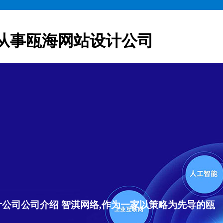
从事瓯海网站设计公司
站设计公司公司介绍 智淇网络,作为一家以策略为先导的瓯