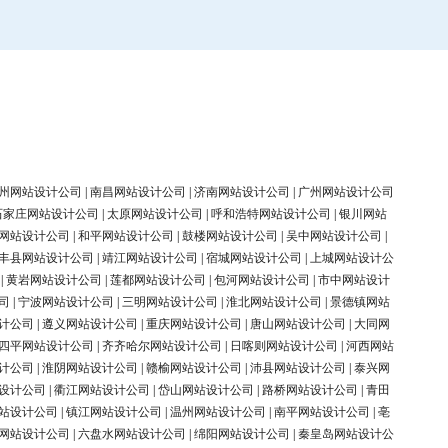
州网站设计公司
|
南昌网站设计公司
|
济南网站设计公司
|
广州网站设计公司
石家庄网站设计公司
|
太原网站设计公司
|
呼和浩特网站设计公司
|
银川网站
网站设计公司
|
和平网站设计公司
|
鼓楼网站设计公司
|
吴中网站设计公司
|
丰县网站设计公司
|
靖江网站设计公司
|
宿城网站设计公司
|
上城网站设计公
|
黄岩网站设计公司
|
莲都网站设计公司
|
包河网站设计公司
|
市中网站设计
司
|
宁波网站设计公司
|
三明网站设计公司
|
淮北网站设计公司
|
景德镇网站
计公司
|
遵义网站设计公司
|
重庆网站设计公司
|
唐山网站设计公司
|
大同网
四平网站设计公司
|
齐齐哈尔网站设计公司
|
日喀则网站设计公司
|
河西网站
计公司
|
淮阴网站设计公司
|
赣榆网站设计公司
|
沛县网站设计公司
|
泰兴网
设计公司
|
衢江网站设计公司
|
岱山网站设计公司
|
路桥网站设计公司
|
青田
站设计公司
|
镇江网站设计公司
|
温州网站设计公司
|
南平网站设计公司
|
亳
网站设计公司
|
六盘水网站设计公司
|
绵阳网站设计公司
|
秦皇岛网站设计公