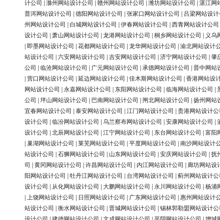
计公司
|
滁州网站设计公司
|
赣州网站设计公司
|
潍坊网站设计公司
|
湛江网
普洱网站设计公司
|
德阳网站设计公司
|
张家口网站设计公司
|
吕梁网站设计
州网站设计公司
|
白城网站设计公司
|
伊春网站设计公司
|
西青网站设计公司
设计公司
|
萧山网站设计公司
|
龙港网站设计公司
|
桐乡网站设计公司
|
义乌
|
即墨网站设计公司
|
花都网站设计公司
|
龙华网站设计公司
|
渝北网站设计
站设计公司
|
六安网站设计公司
|
吉安网站设计公司
|
济宁网站设计公司
|
肇
公司
|
临沧网站设计公司
|
广元网站设计公司
|
承德网站设计公司
|
晋中网站
|
营口网站设计公司
|
延边网站设计公司
|
佳木斯网站设计公司
|
香港网站设
网站设计公司
|
永嘉网站设计公司
|
东阳网站设计公司
|
临海网站设计公司
|
公司
|
坪山网站设计公司
|
巴南网站设计公司
|
闸北网站设计公司
|
扬州网站
宜春网站设计公司
|
泰安网站设计公司
|
江门网站设计公司
|
贵港网站设计公
设计公司
|
临汾网站设计公司
|
乌兰察布网站设计公司
|
安康网站设计公司
|
设计公司
|
北辰网站设计公司
|
江宁网站设计公司
|
东台网站设计公司
|
富阳
|
巢湖网站设计公司
|
莱芜网站设计公司
|
平度网站设计公司
|
南沙网站设计
站设计公司
|
石狮网站设计公司
|
山东网站设计公司
|
安庆网站设计公司
|
抚
司
|
黄冈网站设计公司
|
许昌网站设计公司
|
内江网站设计公司
|
廊坊网站设
阳网站设计公司
|
牡丹江网站设计公司
|
台湾网站设计公司
|
蓟州网站设计公
设计公司
|
从化网站设计公司
|
大鹏网站设计公司
|
永川网站设计公司
|
杨浦
|
上饶网站设计公司
|
日照网站设计公司
|
广东网站设计公司
|
惠州网站设计
站设计公司
|
衡水网站设计公司
|
晋城网站设计公司
|
锡林郭勒盟网站设计公
设计公司
|
建德网站设计公司
|
文成网站设计公司
|
平阴网站设计公司
|
增城