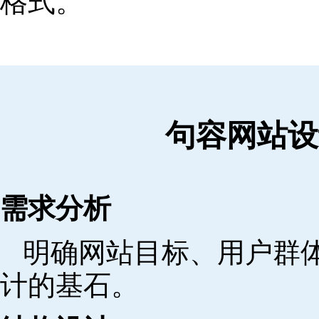
格式。
句容网站设
需求分析
明确网站目标、用户群
计的基石。