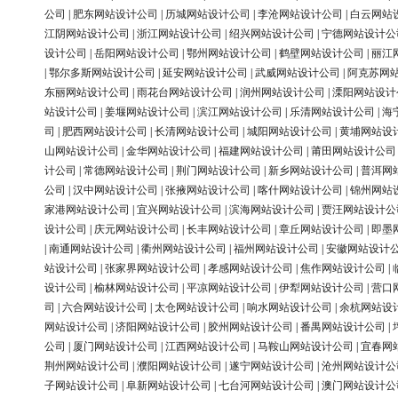
公司
|
肥东网站设计公司
|
历城网站设计公司
|
李沧网站设计公司
|
白云网站
江阴网站设计公司
|
浙江网站设计公司
|
绍兴网站设计公司
|
宁德网站设计公
设计公司
|
岳阳网站设计公司
|
鄂州网站设计公司
|
鹤壁网站设计公司
|
丽江
|
鄂尔多斯网站设计公司
|
延安网站设计公司
|
武威网站设计公司
|
阿克苏网
东丽网站设计公司
|
雨花台网站设计公司
|
润州网站设计公司
|
溧阳网站设计
站设计公司
|
姜堰网站设计公司
|
滨江网站设计公司
|
乐清网站设计公司
|
海
司
|
肥西网站设计公司
|
长清网站设计公司
|
城阳网站设计公司
|
黄埔网站设
山网站设计公司
|
金华网站设计公司
|
福建网站设计公司
|
莆田网站设计公司
计公司
|
常德网站设计公司
|
荆门网站设计公司
|
新乡网站设计公司
|
普洱网
公司
|
汉中网站设计公司
|
张掖网站设计公司
|
喀什网站设计公司
|
锦州网站
家港网站设计公司
|
宜兴网站设计公司
|
滨海网站设计公司
|
贾汪网站设计公
设计公司
|
庆元网站设计公司
|
长丰网站设计公司
|
章丘网站设计公司
|
即墨
|
南通网站设计公司
|
衢州网站设计公司
|
福州网站设计公司
|
安徽网站设计
站设计公司
|
张家界网站设计公司
|
孝感网站设计公司
|
焦作网站设计公司
|
设计公司
|
榆林网站设计公司
|
平凉网站设计公司
|
伊犁网站设计公司
|
营口
司
|
六合网站设计公司
|
太仓网站设计公司
|
响水网站设计公司
|
余杭网站设
网站设计公司
|
济阳网站设计公司
|
胶州网站设计公司
|
番禺网站设计公司
|
公司
|
厦门网站设计公司
|
江西网站设计公司
|
马鞍山网站设计公司
|
宜春网
荆州网站设计公司
|
濮阳网站设计公司
|
遂宁网站设计公司
|
沧州网站设计公
子网站设计公司
|
阜新网站设计公司
|
七台河网站设计公司
|
澳门网站设计公