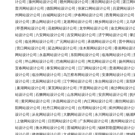
计公司
|
滁州网站设计公司
|
赣州网站设计公司
|
潍坊网站设计公司
|
湛江网
普洱网站设计公司
|
德阳网站设计公司
|
张家口网站设计公司
|
吕梁网站设计
州网站设计公司
|
白城网站设计公司
|
伊春网站设计公司
|
西青网站设计公司
设计公司
|
萧山网站设计公司
|
龙港网站设计公司
|
桐乡网站设计公司
|
义乌
|
即墨网站设计公司
|
花都网站设计公司
|
龙华网站设计公司
|
渝北网站设计
站设计公司
|
六安网站设计公司
|
吉安网站设计公司
|
济宁网站设计公司
|
肇
公司
|
临沧网站设计公司
|
广元网站设计公司
|
承德网站设计公司
|
晋中网站
|
营口网站设计公司
|
延边网站设计公司
|
佳木斯网站设计公司
|
香港网站设
网站设计公司
|
永嘉网站设计公司
|
东阳网站设计公司
|
临海网站设计公司
|
公司
|
坪山网站设计公司
|
巴南网站设计公司
|
闸北网站设计公司
|
扬州网站
宜春网站设计公司
|
泰安网站设计公司
|
江门网站设计公司
|
贵港网站设计公
设计公司
|
临汾网站设计公司
|
乌兰察布网站设计公司
|
安康网站设计公司
|
设计公司
|
北辰网站设计公司
|
江宁网站设计公司
|
东台网站设计公司
|
富阳
|
巢湖网站设计公司
|
莱芜网站设计公司
|
平度网站设计公司
|
南沙网站设计
站设计公司
|
石狮网站设计公司
|
山东网站设计公司
|
安庆网站设计公司
|
抚
司
|
黄冈网站设计公司
|
许昌网站设计公司
|
内江网站设计公司
|
廊坊网站设
阳网站设计公司
|
牡丹江网站设计公司
|
台湾网站设计公司
|
蓟州网站设计公
设计公司
|
从化网站设计公司
|
大鹏网站设计公司
|
永川网站设计公司
|
杨浦
|
上饶网站设计公司
|
日照网站设计公司
|
广东网站设计公司
|
惠州网站设计
站设计公司
|
衡水网站设计公司
|
晋城网站设计公司
|
锡林郭勒盟网站设计公
设计公司
|
建德网站设计公司
|
文成网站设计公司
|
平阴网站设计公司
|
增城