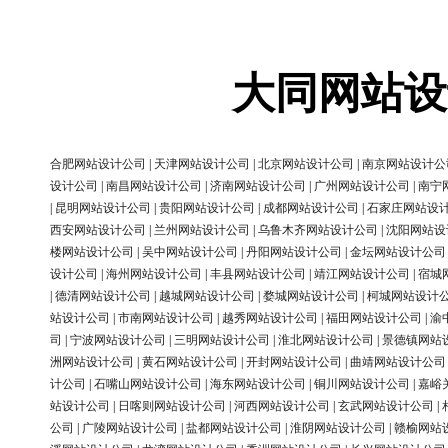
大同网站设
合肥网站设计公司
|
天津网站设计公司
|
北京网站设计公司
|
南京网站设计公
设计公司
|
南昌网站设计公司
|
济南网站设计公司
|
广州网站设计公司
|
南宁
|
昆明网站设计公司
|
贵阳网站设计公司
|
成都网站设计公司
|
石家庄网站设
西安网站设计公司
|
兰州网站设计公司
|
乌鲁木齐网站设计公司
|
沈阳网站设
楼网站设计公司
|
吴中网站设计公司
|
丹阳网站设计公司
|
金坛网站设计公司
设计公司
|
海州网站设计公司
|
丰县网站设计公司
|
靖江网站设计公司
|
宿城
|
德清网站设计公司
|
越城网站设计公司
|
婺城网站设计公司
|
柯城网站设计
站设计公司
|
市南网站设计公司
|
越秀网站设计公司
|
福田网站设计公司
|
渝
司
|
宁波网站设计公司
|
三明网站设计公司
|
淮北网站设计公司
|
景德镇网站
洲网站设计公司
|
黄石网站设计公司
|
开封网站设计公司
|
曲靖网站设计公司
计公司
|
石嘴山网站设计公司
|
海东网站设计公司
|
铜川网站设计公司
|
嘉峪
站设计公司
|
日喀则网站设计公司
|
河西网站设计公司
|
玄武网站设计公司
|
公司
|
广陵网站设计公司
|
盐都网站设计公司
|
淮阴网站设计公司
|
赣榆网站