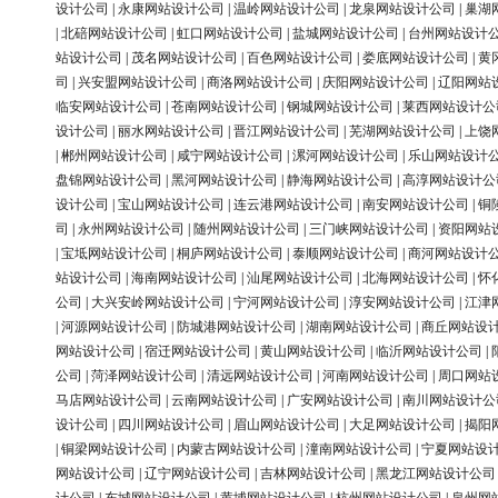
设计公司
|
永康网站设计公司
|
温岭网站设计公司
|
龙泉网站设计公司
|
巢湖
|
北碚网站设计公司
|
虹口网站设计公司
|
盐城网站设计公司
|
台州网站设计
站设计公司
|
茂名网站设计公司
|
百色网站设计公司
|
娄底网站设计公司
|
黄
司
|
兴安盟网站设计公司
|
商洛网站设计公司
|
庆阳网站设计公司
|
辽阳网站
临安网站设计公司
|
苍南网站设计公司
|
钢城网站设计公司
|
莱西网站设计公
设计公司
|
丽水网站设计公司
|
晋江网站设计公司
|
芜湖网站设计公司
|
上饶
|
郴州网站设计公司
|
咸宁网站设计公司
|
漯河网站设计公司
|
乐山网站设计
盘锦网站设计公司
|
黑河网站设计公司
|
静海网站设计公司
|
高淳网站设计公
设计公司
|
宝山网站设计公司
|
连云港网站设计公司
|
南安网站设计公司
|
铜
司
|
永州网站设计公司
|
随州网站设计公司
|
三门峡网站设计公司
|
资阳网站
|
宝坻网站设计公司
|
桐庐网站设计公司
|
泰顺网站设计公司
|
商河网站设计
站设计公司
|
海南网站设计公司
|
汕尾网站设计公司
|
北海网站设计公司
|
怀
公司
|
大兴安岭网站设计公司
|
宁河网站设计公司
|
淳安网站设计公司
|
江津
|
河源网站设计公司
|
防城港网站设计公司
|
湖南网站设计公司
|
商丘网站设
网站设计公司
|
宿迁网站设计公司
|
黄山网站设计公司
|
临沂网站设计公司
|
公司
|
菏泽网站设计公司
|
清远网站设计公司
|
河南网站设计公司
|
周口网站
马店网站设计公司
|
云南网站设计公司
|
广安网站设计公司
|
南川网站设计公
设计公司
|
四川网站设计公司
|
眉山网站设计公司
|
大足网站设计公司
|
揭阳
|
铜梁网站设计公司
|
内蒙古网站设计公司
|
潼南网站设计公司
|
宁夏网站设
网站设计公司
|
辽宁网站设计公司
|
吉林网站设计公司
|
黑龙江网站设计公司