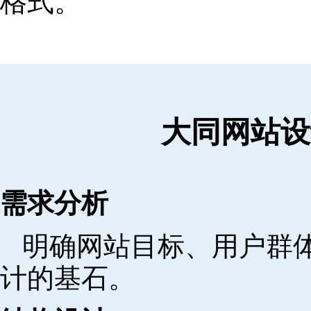
格式。
大同网站设
需求分析
明确网站目标、用户群
计的基石。