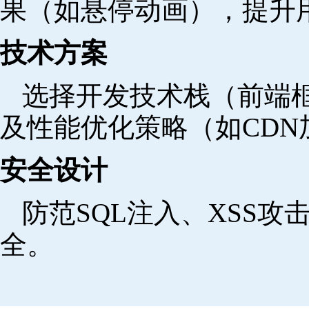
果（如悬停动画），提升
技术方案
选择开发技术栈（前端
及性能优化策略（如CDN
安全设计
防范SQL注入、XSS
全。