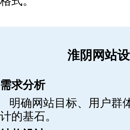
格式。
淮阴网站设
需求分析
明确网站目标、用户群
计的基石。