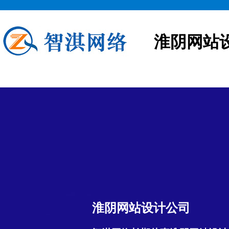
淮阴网站
淮阴网站设计公司