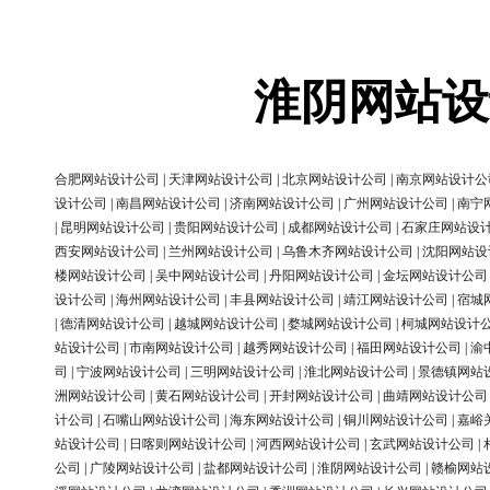
淮阴网站设
合肥网站设计公司
|
天津网站设计公司
|
北京网站设计公司
|
南京网站设计公
设计公司
|
南昌网站设计公司
|
济南网站设计公司
|
广州网站设计公司
|
南宁
|
昆明网站设计公司
|
贵阳网站设计公司
|
成都网站设计公司
|
石家庄网站设
西安网站设计公司
|
兰州网站设计公司
|
乌鲁木齐网站设计公司
|
沈阳网站设
楼网站设计公司
|
吴中网站设计公司
|
丹阳网站设计公司
|
金坛网站设计公司
设计公司
|
海州网站设计公司
|
丰县网站设计公司
|
靖江网站设计公司
|
宿城
|
德清网站设计公司
|
越城网站设计公司
|
婺城网站设计公司
|
柯城网站设计
站设计公司
|
市南网站设计公司
|
越秀网站设计公司
|
福田网站设计公司
|
渝
司
|
宁波网站设计公司
|
三明网站设计公司
|
淮北网站设计公司
|
景德镇网站
洲网站设计公司
|
黄石网站设计公司
|
开封网站设计公司
|
曲靖网站设计公司
计公司
|
石嘴山网站设计公司
|
海东网站设计公司
|
铜川网站设计公司
|
嘉峪
站设计公司
|
日喀则网站设计公司
|
河西网站设计公司
|
玄武网站设计公司
|
公司
|
广陵网站设计公司
|
盐都网站设计公司
|
淮阴网站设计公司
|
赣榆网站