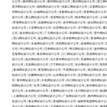
计公司
|
滁州网站设计公司
|
赣州网站设计公司
|
潍坊网站设计公司
|
湛江网
普洱网站设计公司
|
德阳网站设计公司
|
张家口网站设计公司
|
吕梁网站设计
州网站设计公司
|
白城网站设计公司
|
伊春网站设计公司
|
西青网站设计公司
设计公司
|
萧山网站设计公司
|
龙港网站设计公司
|
桐乡网站设计公司
|
义乌
|
即墨网站设计公司
|
花都网站设计公司
|
龙华网站设计公司
|
渝北网站设计
站设计公司
|
六安网站设计公司
|
吉安网站设计公司
|
济宁网站设计公司
|
肇
公司
|
临沧网站设计公司
|
广元网站设计公司
|
承德网站设计公司
|
晋中网站
|
营口网站设计公司
|
延边网站设计公司
|
佳木斯网站设计公司
|
香港网站设
网站设计公司
|
永嘉网站设计公司
|
东阳网站设计公司
|
临海网站设计公司
|
公司
|
坪山网站设计公司
|
巴南网站设计公司
|
闸北网站设计公司
|
扬州网站
宜春网站设计公司
|
泰安网站设计公司
|
江门网站设计公司
|
贵港网站设计公
设计公司
|
临汾网站设计公司
|
乌兰察布网站设计公司
|
安康网站设计公司
|
设计公司
|
北辰网站设计公司
|
江宁网站设计公司
|
东台网站设计公司
|
富阳
|
巢湖网站设计公司
|
莱芜网站设计公司
|
平度网站设计公司
|
南沙网站设计
站设计公司
|
石狮网站设计公司
|
山东网站设计公司
|
安庆网站设计公司
|
抚
司
|
黄冈网站设计公司
|
许昌网站设计公司
|
内江网站设计公司
|
廊坊网站设
阳网站设计公司
|
牡丹江网站设计公司
|
台湾网站设计公司
|
蓟州网站设计公
设计公司
|
从化网站设计公司
|
大鹏网站设计公司
|
永川网站设计公司
|
杨浦
|
上饶网站设计公司
|
日照网站设计公司
|
广东网站设计公司
|
惠州网站设计
站设计公司
|
衡水网站设计公司
|
晋城网站设计公司
|
锡林郭勒盟网站设计公
设计公司
|
建德网站设计公司
|
文成网站设计公司
|
平阴网站设计公司
|
增城