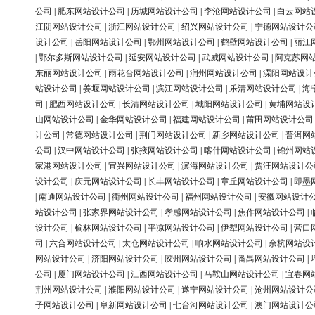
公司
|
肥东网站设计公司
|
历城网站设计公司
|
李沧网站设计公司
|
白云网站
江阴网站设计公司
|
浙江网站设计公司
|
绍兴网站设计公司
|
宁德网站设计公
设计公司
|
岳阳网站设计公司
|
鄂州网站设计公司
|
鹤壁网站设计公司
|
丽江
|
鄂尔多斯网站设计公司
|
延安网站设计公司
|
武威网站设计公司
|
阿克苏网
东丽网站设计公司
|
雨花台网站设计公司
|
润州网站设计公司
|
溧阳网站设计
站设计公司
|
姜堰网站设计公司
|
滨江网站设计公司
|
乐清网站设计公司
|
海
司
|
肥西网站设计公司
|
长清网站设计公司
|
城阳网站设计公司
|
黄埔网站设
山网站设计公司
|
金华网站设计公司
|
福建网站设计公司
|
莆田网站设计公司
计公司
|
常德网站设计公司
|
荆门网站设计公司
|
新乡网站设计公司
|
普洱网
公司
|
汉中网站设计公司
|
张掖网站设计公司
|
喀什网站设计公司
|
锦州网站
家港网站设计公司
|
宜兴网站设计公司
|
滨海网站设计公司
|
贾汪网站设计公
设计公司
|
庆元网站设计公司
|
长丰网站设计公司
|
章丘网站设计公司
|
即墨
|
南通网站设计公司
|
衢州网站设计公司
|
福州网站设计公司
|
安徽网站设计
站设计公司
|
张家界网站设计公司
|
孝感网站设计公司
|
焦作网站设计公司
|
设计公司
|
榆林网站设计公司
|
平凉网站设计公司
|
伊犁网站设计公司
|
营口
司
|
六合网站设计公司
|
太仓网站设计公司
|
响水网站设计公司
|
余杭网站设
网站设计公司
|
济阳网站设计公司
|
胶州网站设计公司
|
番禺网站设计公司
|
公司
|
厦门网站设计公司
|
江西网站设计公司
|
马鞍山网站设计公司
|
宜春网
荆州网站设计公司
|
濮阳网站设计公司
|
遂宁网站设计公司
|
沧州网站设计公
子网站设计公司
|
阜新网站设计公司
|
七台河网站设计公司
|
澳门网站设计公