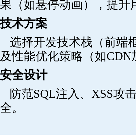
果（如悬停动画），提升
技术方案
选择开发技术栈（前端
及性能优化策略（如CDN
安全设计
防范SQL注入、XSS
全。