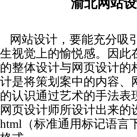
渝北网站设
网站设计，要能充分吸
生视觉上的愉悦感。因此
的整体设计与网页设计的
计是将策划案中的内容、
的认识通过艺术的手法表
网页设计师所设计出来的
html（标准通用标记语