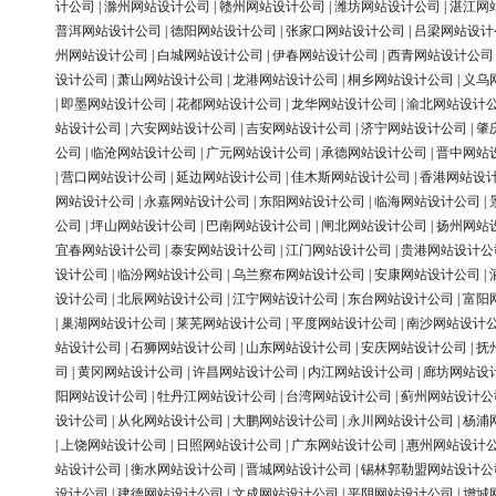
计公司
|
滁州网站设计公司
|
赣州网站设计公司
|
潍坊网站设计公司
|
湛江网
普洱网站设计公司
|
德阳网站设计公司
|
张家口网站设计公司
|
吕梁网站设计
州网站设计公司
|
白城网站设计公司
|
伊春网站设计公司
|
西青网站设计公司
设计公司
|
萧山网站设计公司
|
龙港网站设计公司
|
桐乡网站设计公司
|
义乌
|
即墨网站设计公司
|
花都网站设计公司
|
龙华网站设计公司
|
渝北网站设计
站设计公司
|
六安网站设计公司
|
吉安网站设计公司
|
济宁网站设计公司
|
肇
公司
|
临沧网站设计公司
|
广元网站设计公司
|
承德网站设计公司
|
晋中网站
|
营口网站设计公司
|
延边网站设计公司
|
佳木斯网站设计公司
|
香港网站设
网站设计公司
|
永嘉网站设计公司
|
东阳网站设计公司
|
临海网站设计公司
|
公司
|
坪山网站设计公司
|
巴南网站设计公司
|
闸北网站设计公司
|
扬州网站
宜春网站设计公司
|
泰安网站设计公司
|
江门网站设计公司
|
贵港网站设计公
设计公司
|
临汾网站设计公司
|
乌兰察布网站设计公司
|
安康网站设计公司
|
设计公司
|
北辰网站设计公司
|
江宁网站设计公司
|
东台网站设计公司
|
富阳
|
巢湖网站设计公司
|
莱芜网站设计公司
|
平度网站设计公司
|
南沙网站设计
站设计公司
|
石狮网站设计公司
|
山东网站设计公司
|
安庆网站设计公司
|
抚
司
|
黄冈网站设计公司
|
许昌网站设计公司
|
内江网站设计公司
|
廊坊网站设
阳网站设计公司
|
牡丹江网站设计公司
|
台湾网站设计公司
|
蓟州网站设计公
设计公司
|
从化网站设计公司
|
大鹏网站设计公司
|
永川网站设计公司
|
杨浦
|
上饶网站设计公司
|
日照网站设计公司
|
广东网站设计公司
|
惠州网站设计
站设计公司
|
衡水网站设计公司
|
晋城网站设计公司
|
锡林郭勒盟网站设计公
设计公司
|
建德网站设计公司
|
文成网站设计公司
|
平阴网站设计公司
|
增城