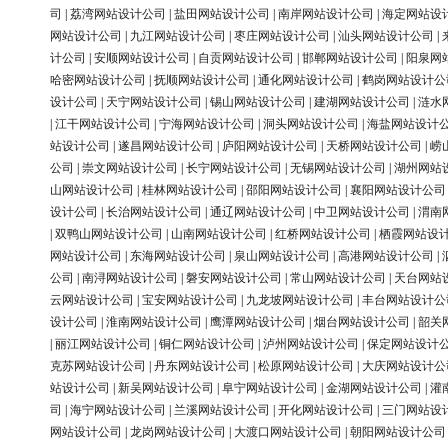
司
|
荔湾网站设计公司
|
盐田网站设计公司
|
南岸网站设计公司
|
海定网站设
网站设计公司
|
九江网站设计公司
|
枣庄网站设计公司
|
汕头网站设计公司
|
计公司
|
安顺网站设计公司
|
自贡网站设计公司
|
邯郸网站设计公司
|
阳泉网
哈密网站设计公司
|
抚顺网站设计公司
|
通化网站设计公司
|
鹤岗网站设计公
设计公司
|
天宁网站设计公司
|
锡山网站设计公司
|
建湖网站设计公司
|
涟水
|
江干网站设计公司
|
宁海网站设计公司
|
洞头网站设计公司
|
海盐网站设计
站设计公司
|
遂昌网站设计公司
|
庐阳网站设计公司
|
天桥网站设计公司
|
崂
公司
|
崇文网站设计公司
|
长宁网站设计公司
|
无锡网站设计公司
|
湖州网站
山网站设计公司
|
桂林网站设计公司
|
邵阳网站设计公司
|
襄阳网站设计公司
设计公司
|
长治网站设计公司
|
通辽网站设计公司
|
中卫网站设计公司
|
渭南
|
双鸭山网站设计公司
|
山南网站设计公司
|
红桥网站设计公司
|
栖霞网站设
网站设计公司
|
东海网站设计公司
|
泉山网站设计公司
|
高港网站设计公司
|
公司
|
南浔网站设计公司
|
磐安网站设计公司
|
常山网站设计公司
|
天台网站
云网站设计公司
|
宝安网站设计公司
|
九龙坡网站设计公司
|
丰台网站设计公
设计公司
|
淮南网站设计公司
|
鹰潭网站设计公司
|
烟台网站设计公司
|
韶关
|
丽江网站设计公司
|
铜仁网站设计公司
|
泸州网站设计公司
|
保定网站设计
克苏网站设计公司
|
丹东网站设计公司
|
松原网站设计公司
|
大庆网站设计公
站设计公司
|
新吴网站设计公司
|
阜宁网站设计公司
|
金湖网站设计公司
|
灌
司
|
海宁网站设计公司
|
兰溪网站设计公司
|
开化网站设计公司
|
三门网站设
网站设计公司
|
龙岗网站设计公司
|
大渡口网站设计公司
|
朝阳网站设计公司