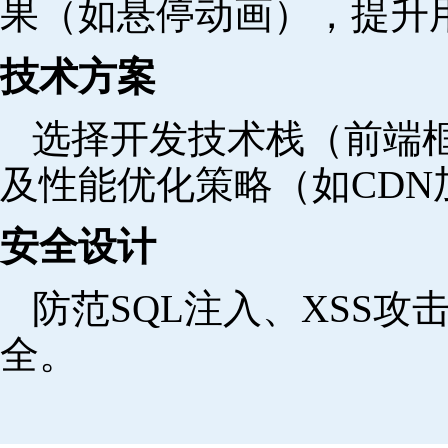
果（如悬停动画），提升
技术方案
选择开发技术栈（前端
及性能优化策略（如CDN
安全设计
防范SQL注入、XSS
全。