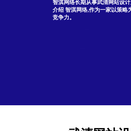
智淇网络长期从事武清网站设计服务
介绍 智淇网络,作为一家以策
竞争力。