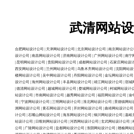
武清网站设
合肥网站设计公司
|
天津网站设计公司
|
北京网站设计公司
|
南京网站设计公
设计公司
|
南昌网站设计公司
|
济南网站设计公司
|
广州网站设计公司
|
南宁
|
昆明网站设计公司
|
贵阳网站设计公司
|
成都网站设计公司
|
石家庄网站设
西安网站设计公司
|
兰州网站设计公司
|
乌鲁木齐网站设计公司
|
沈阳网站设
楼网站设计公司
|
吴中网站设计公司
|
丹阳网站设计公司
|
金坛网站设计公司
设计公司
|
海州网站设计公司
|
丰县网站设计公司
|
靖江网站设计公司
|
宿城
|
德清网站设计公司
|
越城网站设计公司
|
婺城网站设计公司
|
柯城网站设计
站设计公司
|
市南网站设计公司
|
越秀网站设计公司
|
福田网站设计公司
|
渝
司
|
宁波网站设计公司
|
三明网站设计公司
|
淮北网站设计公司
|
景德镇网站
洲网站设计公司
|
黄石网站设计公司
|
开封网站设计公司
|
曲靖网站设计公司
计公司
|
石嘴山网站设计公司
|
海东网站设计公司
|
铜川网站设计公司
|
嘉峪
站设计公司
|
日喀则网站设计公司
|
河西网站设计公司
|
玄武网站设计公司
|
公司
|
广陵网站设计公司
|
盐都网站设计公司
|
淮阴网站设计公司
|
赣榆网站