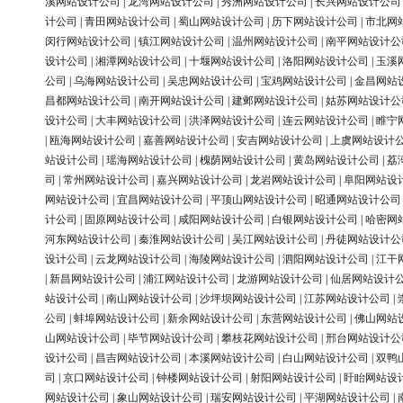
溪网站设计公司
|
龙湾网站设计公司
|
秀洲网站设计公司
|
长兴网站设计公司
计公司
|
青田网站设计公司
|
蜀山网站设计公司
|
历下网站设计公司
|
市北网
闵行网站设计公司
|
镇江网站设计公司
|
温州网站设计公司
|
南平网站设计公
设计公司
|
湘潭网站设计公司
|
十堰网站设计公司
|
洛阳网站设计公司
|
玉溪
公司
|
乌海网站设计公司
|
吴忠网站设计公司
|
宝鸡网站设计公司
|
金昌网站
昌都网站设计公司
|
南开网站设计公司
|
建邺网站设计公司
|
姑苏网站设计公
设计公司
|
大丰网站设计公司
|
洪泽网站设计公司
|
连云网站设计公司
|
睢宁
|
瓯海网站设计公司
|
嘉善网站设计公司
|
安吉网站设计公司
|
上虞网站设计
站设计公司
|
瑶海网站设计公司
|
槐荫网站设计公司
|
黄岛网站设计公司
|
荔
司
|
常州网站设计公司
|
嘉兴网站设计公司
|
龙岩网站设计公司
|
阜阳网站设
网站设计公司
|
宜昌网站设计公司
|
平顶山网站设计公司
|
昭通网站设计公司
计公司
|
固原网站设计公司
|
咸阳网站设计公司
|
白银网站设计公司
|
哈密网
河东网站设计公司
|
秦淮网站设计公司
|
吴江网站设计公司
|
丹徒网站设计公
设计公司
|
云龙网站设计公司
|
海陵网站设计公司
|
泗阳网站设计公司
|
江干
|
新昌网站设计公司
|
浦江网站设计公司
|
龙游网站设计公司
|
仙居网站设计
站设计公司
|
南山网站设计公司
|
沙坪坝网站设计公司
|
江苏网站设计公司
|
公司
|
蚌埠网站设计公司
|
新余网站设计公司
|
东营网站设计公司
|
佛山网站
山网站设计公司
|
毕节网站设计公司
|
攀枝花网站设计公司
|
邢台网站设计公
设计公司
|
昌吉网站设计公司
|
本溪网站设计公司
|
白山网站设计公司
|
双鸭
司
|
京口网站设计公司
|
钟楼网站设计公司
|
射阳网站设计公司
|
盱眙网站设
网站设计公司
|
象山网站设计公司
|
瑞安网站设计公司
|
平湖网站设计公司
|