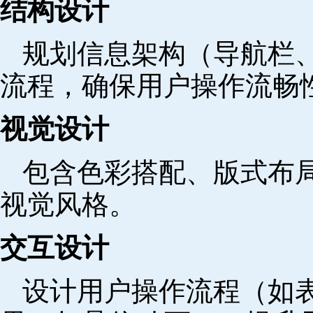
结构设计
规划信息架构（导航栏
流程，确保用户操作流畅
视觉设计
包含色彩搭配、版式布
视觉风格。
交互设计
设计用户操作流程（如