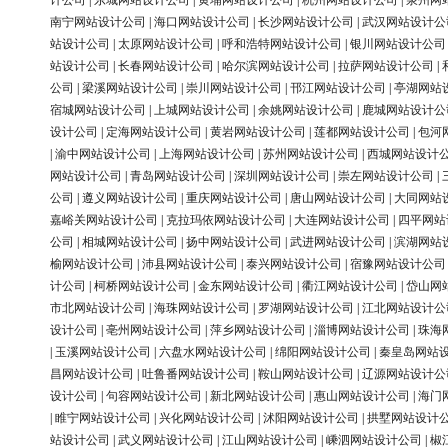
计公司
|
东城网站设计公司
|
黄埔网站设计公司
|
杭州网站设计公司
|
泉州网
南宁网站设计公司
|
海口网站设计公司
|
长沙网站设计公司
|
武汉网站设计公
站设计公司
|
太原网站设计公司
|
呼和浩特网站设计公司
|
银川网站设计公司
站设计公司
|
长春网站设计公司
|
哈尔滨网站设计公司
|
拉萨网站设计公司
|
公司
|
梁溪网站设计公司
|
崇川网站设计公司
|
邗江网站设计公司
|
亭湖网站
宿城网站设计公司
|
上城网站设计公司
|
余姚网站设计公司
|
鹿城网站设计公
设计公司
|
定海网站设计公司
|
黄岩网站设计公司
|
莲都网站设计公司
|
包河
|
渝中网站设计公司
|
上海网站设计公司
|
苏州网站设计公司
|
西城网站设计
网站设计公司
|
青岛网站设计公司
|
深圳网站设计公司
|
崇左网站设计公司
|
公司
|
遵义网站设计公司
|
重庆网站设计公司
|
唐山网站设计公司
|
大同网站
嘉峪关网站设计公司
|
克拉玛依网站设计公司
|
大连网站设计公司
|
四平网站
公司
|
相城网站设计公司
|
扬中网站设计公司
|
武进网站设计公司
|
滨湖网站
榆网站设计公司
|
沛县网站设计公司
|
泰兴网站设计公司
|
宿豫网站设计公司
计公司
|
柯桥网站设计公司
|
金东网站设计公司
|
衢江网站设计公司
|
岱山网
市北网站设计公司
|
海珠网站设计公司
|
罗湖网站设计公司
|
江北网站设计公
设计公司
|
亳州网站设计公司
|
萍乡网站设计公司
|
淄博网站设计公司
|
珠海
|
玉溪网站设计公司
|
六盘水网站设计公司
|
绵阳网站设计公司
|
秦皇岛网站
昌网站设计公司
|
吐鲁番网站设计公司
|
鞍山网站设计公司
|
辽源网站设计公
设计公司
|
句容网站设计公司
|
新北网站设计公司
|
惠山网站设计公司
|
海门
|
睢宁网站设计公司
|
兴化网站设计公司
|
沭阳网站设计公司
|
拱墅网站设计
站设计公司
|
武义网站设计公司
|
江山网站设计公司
|
嵊泗网站设计公司
|
椒