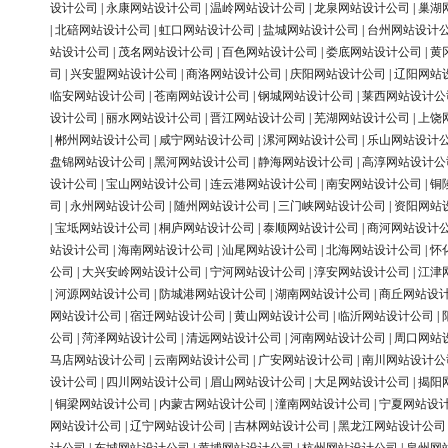
设计公司
|
永康网站设计公司
|
温岭网站设计公司
|
龙泉网站设计公司
|
巢湖
|
北碚网站设计公司
|
虹口网站设计公司
|
盐城网站设计公司
|
台州网站设计
站设计公司
|
茂名网站设计公司
|
百色网站设计公司
|
娄底网站设计公司
|
黄
司
|
兴安盟网站设计公司
|
商洛网站设计公司
|
庆阳网站设计公司
|
辽阳网站
临安网站设计公司
|
苍南网站设计公司
|
钢城网站设计公司
|
莱西网站设计公
设计公司
|
丽水网站设计公司
|
晋江网站设计公司
|
芜湖网站设计公司
|
上饶
|
郴州网站设计公司
|
咸宁网站设计公司
|
漯河网站设计公司
|
乐山网站设计
盘锦网站设计公司
|
黑河网站设计公司
|
静海网站设计公司
|
高淳网站设计公
设计公司
|
宝山网站设计公司
|
连云港网站设计公司
|
南安网站设计公司
|
铜
司
|
永州网站设计公司
|
随州网站设计公司
|
三门峡网站设计公司
|
资阳网站
|
宝坻网站设计公司
|
桐庐网站设计公司
|
泰顺网站设计公司
|
商河网站设计
站设计公司
|
海南网站设计公司
|
汕尾网站设计公司
|
北海网站设计公司
|
怀
公司
|
大兴安岭网站设计公司
|
宁河网站设计公司
|
淳安网站设计公司
|
江津
|
河源网站设计公司
|
防城港网站设计公司
|
湖南网站设计公司
|
商丘网站设
网站设计公司
|
宿迁网站设计公司
|
黄山网站设计公司
|
临沂网站设计公司
|
公司
|
菏泽网站设计公司
|
清远网站设计公司
|
河南网站设计公司
|
周口网站
马店网站设计公司
|
云南网站设计公司
|
广安网站设计公司
|
南川网站设计公
设计公司
|
四川网站设计公司
|
眉山网站设计公司
|
大足网站设计公司
|
揭阳
|
铜梁网站设计公司
|
内蒙古网站设计公司
|
潼南网站设计公司
|
宁夏网站设
网站设计公司
|
辽宁网站设计公司
|
吉林网站设计公司
|
黑龙江网站设计公司