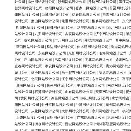
计公司
|
滁州网站设计公司
|
赣州网站设计公司
|
潍坊网站设计公司
|
湛江网
普洱网站设计公司
|
德阳网站设计公司
|
张家口网站设计公司
|
吕梁网站设计
州网站设计公司
|
白城网站设计公司
|
伊春网站设计公司
|
西青网站设计公司
设计公司
|
萧山网站设计公司
|
龙港网站设计公司
|
桐乡网站设计公司
|
义乌
|
即墨网站设计公司
|
花都网站设计公司
|
龙华网站设计公司
|
渝北网站设计
站设计公司
|
六安网站设计公司
|
吉安网站设计公司
|
济宁网站设计公司
|
肇
公司
|
临沧网站设计公司
|
广元网站设计公司
|
承德网站设计公司
|
晋中网站
|
营口网站设计公司
|
延边网站设计公司
|
佳木斯网站设计公司
|
香港网站设
网站设计公司
|
永嘉网站设计公司
|
东阳网站设计公司
|
临海网站设计公司
|
公司
|
坪山网站设计公司
|
巴南网站设计公司
|
闸北网站设计公司
|
扬州网站
宜春网站设计公司
|
泰安网站设计公司
|
江门网站设计公司
|
贵港网站设计公
设计公司
|
临汾网站设计公司
|
乌兰察布网站设计公司
|
安康网站设计公司
|
设计公司
|
北辰网站设计公司
|
江宁网站设计公司
|
东台网站设计公司
|
富阳
|
巢湖网站设计公司
|
莱芜网站设计公司
|
平度网站设计公司
|
南沙网站设计
站设计公司
|
石狮网站设计公司
|
山东网站设计公司
|
安庆网站设计公司
|
抚
司
|
黄冈网站设计公司
|
许昌网站设计公司
|
内江网站设计公司
|
廊坊网站设
阳网站设计公司
|
牡丹江网站设计公司
|
台湾网站设计公司
|
蓟州网站设计公
设计公司
|
从化网站设计公司
|
大鹏网站设计公司
|
永川网站设计公司
|
杨浦
|
上饶网站设计公司
|
日照网站设计公司
|
广东网站设计公司
|
惠州网站设计
站设计公司
|
衡水网站设计公司
|
晋城网站设计公司
|
锡林郭勒盟网站设计公
设计公司
|
建德网站设计公司
|
文成网站设计公司
|
平阴网站设计公司
|
增城