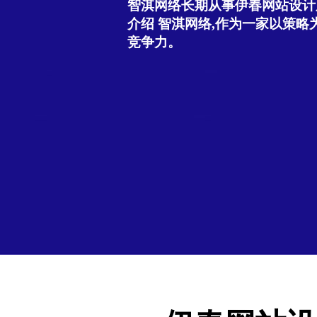
智淇网络长期从事伊春网站设计服务
介绍 智淇网络,作为一家以策
竞争力。