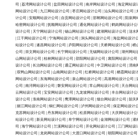
司
|
荔湾网站设计公司
|
盐田网站设计公司
|
南岸网站设计公司
|
海定网站设
网站设计公司
|
九江网站设计公司
|
枣庄网站设计公司
|
汕头网站设计公司
|
计公司
|
安顺网站设计公司
|
自贡网站设计公司
|
邯郸网站设计公司
|
阳泉网
哈密网站设计公司
|
抚顺网站设计公司
|
通化网站设计公司
|
鹤岗网站设计公
设计公司
|
天宁网站设计公司
|
锡山网站设计公司
|
建湖网站设计公司
|
涟水
|
江干网站设计公司
|
宁海网站设计公司
|
洞头网站设计公司
|
海盐网站设计
站设计公司
|
遂昌网站设计公司
|
庐阳网站设计公司
|
天桥网站设计公司
|
崂
公司
|
崇文网站设计公司
|
长宁网站设计公司
|
无锡网站设计公司
|
湖州网站
山网站设计公司
|
桂林网站设计公司
|
邵阳网站设计公司
|
襄阳网站设计公司
设计公司
|
长治网站设计公司
|
通辽网站设计公司
|
中卫网站设计公司
|
渭南
|
双鸭山网站设计公司
|
山南网站设计公司
|
红桥网站设计公司
|
栖霞网站设
网站设计公司
|
东海网站设计公司
|
泉山网站设计公司
|
高港网站设计公司
|
公司
|
南浔网站设计公司
|
磐安网站设计公司
|
常山网站设计公司
|
天台网站
云网站设计公司
|
宝安网站设计公司
|
九龙坡网站设计公司
|
丰台网站设计公
设计公司
|
淮南网站设计公司
|
鹰潭网站设计公司
|
烟台网站设计公司
|
韶关
|
丽江网站设计公司
|
铜仁网站设计公司
|
泸州网站设计公司
|
保定网站设计
克苏网站设计公司
|
丹东网站设计公司
|
松原网站设计公司
|
大庆网站设计公
站设计公司
|
新吴网站设计公司
|
阜宁网站设计公司
|
金湖网站设计公司
|
灌
司
|
海宁网站设计公司
|
兰溪网站设计公司
|
开化网站设计公司
|
三门网站设
网站设计公司
|
龙岗网站设计公司
|
大渡口网站设计公司
|
朝阳网站设计公司