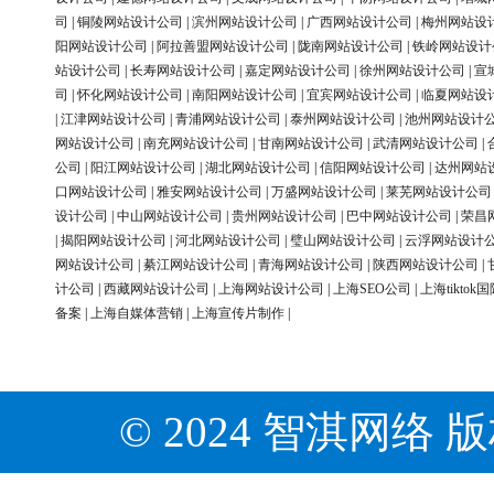
司
|
铜陵网站设计公司
|
滨州网站设计公司
|
广西网站设计公司
|
梅州网站设
阳网站设计公司
|
阿拉善盟网站设计公司
|
陇南网站设计公司
|
铁岭网站设计
站设计公司
|
长寿网站设计公司
|
嘉定网站设计公司
|
徐州网站设计公司
|
宣
司
|
怀化网站设计公司
|
南阳网站设计公司
|
宜宾网站设计公司
|
临夏网站设
|
江津网站设计公司
|
青浦网站设计公司
|
泰州网站设计公司
|
池州网站设计
网站设计公司
|
南充网站设计公司
|
甘南网站设计公司
|
武清网站设计公司
|
公司
|
阳江网站设计公司
|
湖北网站设计公司
|
信阳网站设计公司
|
达州网站
口网站设计公司
|
雅安网站设计公司
|
万盛网站设计公司
|
莱芜网站设计公司
设计公司
|
中山网站设计公司
|
贵州网站设计公司
|
巴中网站设计公司
|
荣昌
|
揭阳网站设计公司
|
河北网站设计公司
|
璧山网站设计公司
|
云浮网站设计
网站设计公司
|
綦江网站设计公司
|
青海网站设计公司
|
陕西网站设计公司
|
计公司
|
西藏网站设计公司
|
上海网站设计公司
|
上海SEO公司
|
上海tiktok
备案
|
上海自媒体营销
|
上海宣传片制作
|
© 2024 智淇网络 版权所有