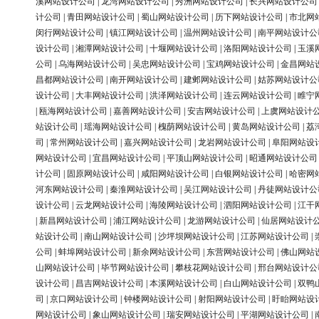
溪网站设计公司
|
龙湾网站设计公司
|
秀洲网站设计公司
|
长兴网站设计公司
计公司
|
青田网站设计公司
|
蜀山网站设计公司
|
历下网站设计公司
|
市北网
闵行网站设计公司
|
镇江网站设计公司
|
温州网站设计公司
|
南平网站设计公
设计公司
|
湘潭网站设计公司
|
十堰网站设计公司
|
洛阳网站设计公司
|
玉溪
公司
|
乌海网站设计公司
|
吴忠网站设计公司
|
宝鸡网站设计公司
|
金昌网站
昌都网站设计公司
|
南开网站设计公司
|
建邺网站设计公司
|
姑苏网站设计公
设计公司
|
大丰网站设计公司
|
洪泽网站设计公司
|
连云网站设计公司
|
睢宁
|
瓯海网站设计公司
|
嘉善网站设计公司
|
安吉网站设计公司
|
上虞网站设计
站设计公司
|
瑶海网站设计公司
|
槐荫网站设计公司
|
黄岛网站设计公司
|
荔
司
|
常州网站设计公司
|
嘉兴网站设计公司
|
龙岩网站设计公司
|
阜阳网站设
网站设计公司
|
宜昌网站设计公司
|
平顶山网站设计公司
|
昭通网站设计公司
计公司
|
固原网站设计公司
|
咸阳网站设计公司
|
白银网站设计公司
|
哈密网
河东网站设计公司
|
秦淮网站设计公司
|
吴江网站设计公司
|
丹徒网站设计公
设计公司
|
云龙网站设计公司
|
海陵网站设计公司
|
泗阳网站设计公司
|
江干
|
新昌网站设计公司
|
浦江网站设计公司
|
龙游网站设计公司
|
仙居网站设计
站设计公司
|
南山网站设计公司
|
沙坪坝网站设计公司
|
江苏网站设计公司
|
公司
|
蚌埠网站设计公司
|
新余网站设计公司
|
东营网站设计公司
|
佛山网站
山网站设计公司
|
毕节网站设计公司
|
攀枝花网站设计公司
|
邢台网站设计公
设计公司
|
昌吉网站设计公司
|
本溪网站设计公司
|
白山网站设计公司
|
双鸭
司
|
京口网站设计公司
|
钟楼网站设计公司
|
射阳网站设计公司
|
盱眙网站设
网站设计公司
|
象山网站设计公司
|
瑞安网站设计公司
|
平湖网站设计公司
|