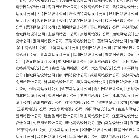
计公司
|
东城网站设计公司
|
黄埔网站设计公司
|
杭州网站设计公司
|
泉州网
南宁网站设计公司
|
海口网站设计公司
|
长沙网站设计公司
|
武汉网站设计公
站设计公司
|
太原网站设计公司
|
呼和浩特网站设计公司
|
银川网站设计公司
站设计公司
|
长春网站设计公司
|
哈尔滨网站设计公司
|
拉萨网站设计公司
|
公司
|
梁溪网站设计公司
|
崇川网站设计公司
|
邗江网站设计公司
|
亭湖网站
宿城网站设计公司
|
上城网站设计公司
|
余姚网站设计公司
|
鹿城网站设计公
设计公司
|
定海网站设计公司
|
黄岩网站设计公司
|
莲都网站设计公司
|
包河
|
渝中网站设计公司
|
上海网站设计公司
|
苏州网站设计公司
|
西城网站设计
网站设计公司
|
青岛网站设计公司
|
深圳网站设计公司
|
崇左网站设计公司
|
公司
|
遵义网站设计公司
|
重庆网站设计公司
|
唐山网站设计公司
|
大同网站
嘉峪关网站设计公司
|
克拉玛依网站设计公司
|
大连网站设计公司
|
四平网站
公司
|
相城网站设计公司
|
扬中网站设计公司
|
武进网站设计公司
|
滨湖网站
榆网站设计公司
|
沛县网站设计公司
|
泰兴网站设计公司
|
宿豫网站设计公司
计公司
|
柯桥网站设计公司
|
金东网站设计公司
|
衢江网站设计公司
|
岱山网
市北网站设计公司
|
海珠网站设计公司
|
罗湖网站设计公司
|
江北网站设计公
设计公司
|
亳州网站设计公司
|
萍乡网站设计公司
|
淄博网站设计公司
|
珠海
|
玉溪网站设计公司
|
六盘水网站设计公司
|
绵阳网站设计公司
|
秦皇岛网站
昌网站设计公司
|
吐鲁番网站设计公司
|
鞍山网站设计公司
|
辽源网站设计公
设计公司
|
句容网站设计公司
|
新北网站设计公司
|
惠山网站设计公司
|
海门
|
睢宁网站设计公司
|
兴化网站设计公司
|
沭阳网站设计公司
|
拱墅网站设计
站设计公司
|
武义网站设计公司
|
江山网站设计公司
|
嵊泗网站设计公司
|
椒