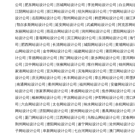
公司
|
肥东网站设计公司
|
历城网站设计公司
|
李沧网站设计公司
|
白云网站
江阴网站设计公司
|
浙江网站设计公司
|
绍兴网站设计公司
|
宁德网站设计公
设计公司
|
岳阳网站设计公司
|
鄂州网站设计公司
|
鹤壁网站设计公司
|
丽江
|
鄂尔多斯网站设计公司
|
延安网站设计公司
|
武威网站设计公司
|
阿克苏网
东丽网站设计公司
|
雨花台网站设计公司
|
润州网站设计公司
|
溧阳网站设计
站设计公司
|
姜堰网站设计公司
|
滨江网站设计公司
|
乐清网站设计公司
|
海
司
|
肥西网站设计公司
|
长清网站设计公司
|
城阳网站设计公司
|
黄埔网站设
山网站设计公司
|
金华网站设计公司
|
福建网站设计公司
|
莆田网站设计公司
计公司
|
常德网站设计公司
|
荆门网站设计公司
|
新乡网站设计公司
|
普洱网
公司
|
汉中网站设计公司
|
张掖网站设计公司
|
喀什网站设计公司
|
锦州网站
家港网站设计公司
|
宜兴网站设计公司
|
滨海网站设计公司
|
贾汪网站设计公
设计公司
|
庆元网站设计公司
|
长丰网站设计公司
|
章丘网站设计公司
|
即墨
|
南通网站设计公司
|
衢州网站设计公司
|
福州网站设计公司
|
安徽网站设计
站设计公司
|
张家界网站设计公司
|
孝感网站设计公司
|
焦作网站设计公司
|
设计公司
|
榆林网站设计公司
|
平凉网站设计公司
|
伊犁网站设计公司
|
营口
司
|
六合网站设计公司
|
太仓网站设计公司
|
响水网站设计公司
|
余杭网站设
网站设计公司
|
济阳网站设计公司
|
胶州网站设计公司
|
番禺网站设计公司
|
公司
|
厦门网站设计公司
|
江西网站设计公司
|
马鞍山网站设计公司
|
宜春网
荆州网站设计公司
|
濮阳网站设计公司
|
遂宁网站设计公司
|
沧州网站设计公
子网站设计公司
|
阜新网站设计公司
|
七台河网站设计公司
|
澳门网站设计公