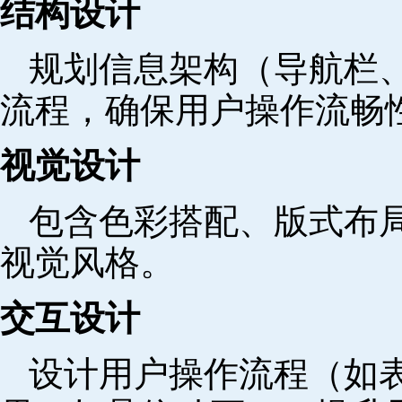
结构设计
规划信息架构（导航栏
流程，确保用户操作流畅
视觉设计
包含色彩搭配、版式布
视觉风格。
交互设计
设计用户操作流程（如