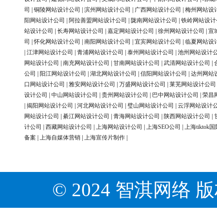
司
|
铜陵网站设计公司
|
滨州网站设计公司
|
广西网站设计公司
|
梅州网站设
阳网站设计公司
|
阿拉善盟网站设计公司
|
陇南网站设计公司
|
铁岭网站设计
站设计公司
|
长寿网站设计公司
|
嘉定网站设计公司
|
徐州网站设计公司
|
宣
司
|
怀化网站设计公司
|
南阳网站设计公司
|
宜宾网站设计公司
|
临夏网站设
|
江津网站设计公司
|
青浦网站设计公司
|
泰州网站设计公司
|
池州网站设计
网站设计公司
|
南充网站设计公司
|
甘南网站设计公司
|
武清网站设计公司
|
公司
|
阳江网站设计公司
|
湖北网站设计公司
|
信阳网站设计公司
|
达州网站
口网站设计公司
|
雅安网站设计公司
|
万盛网站设计公司
|
莱芜网站设计公司
设计公司
|
中山网站设计公司
|
贵州网站设计公司
|
巴中网站设计公司
|
荣昌
|
揭阳网站设计公司
|
河北网站设计公司
|
璧山网站设计公司
|
云浮网站设计
网站设计公司
|
綦江网站设计公司
|
青海网站设计公司
|
陕西网站设计公司
|
计公司
|
西藏网站设计公司
|
上海网站设计公司
|
上海SEO公司
|
上海tiktok
备案
|
上海自媒体营销
|
上海宣传片制作
|
© 2024 智淇网络 版权所有