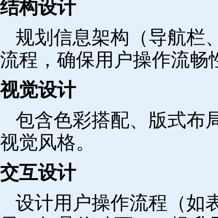
结构设计
规划信息架构（导航栏
流程，确保用户操作流畅
视觉设计
包含色彩搭配、版式布
视觉风格。
交互设计
设计用户操作流程（如