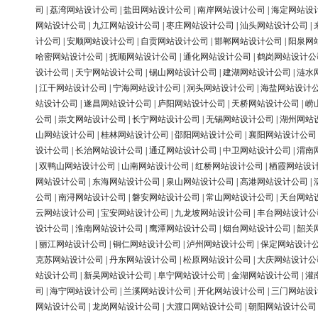
司
|
荔湾网站设计公司
|
盐田网站设计公司
|
南岸网站设计公司
|
海定网站设
网站设计公司
|
九江网站设计公司
|
枣庄网站设计公司
|
汕头网站设计公司
|
计公司
|
安顺网站设计公司
|
自贡网站设计公司
|
邯郸网站设计公司
|
阳泉网
哈密网站设计公司
|
抚顺网站设计公司
|
通化网站设计公司
|
鹤岗网站设计公
设计公司
|
天宁网站设计公司
|
锡山网站设计公司
|
建湖网站设计公司
|
涟水
|
江干网站设计公司
|
宁海网站设计公司
|
洞头网站设计公司
|
海盐网站设计
站设计公司
|
遂昌网站设计公司
|
庐阳网站设计公司
|
天桥网站设计公司
|
崂
公司
|
崇文网站设计公司
|
长宁网站设计公司
|
无锡网站设计公司
|
湖州网站
山网站设计公司
|
桂林网站设计公司
|
邵阳网站设计公司
|
襄阳网站设计公司
设计公司
|
长治网站设计公司
|
通辽网站设计公司
|
中卫网站设计公司
|
渭南
|
双鸭山网站设计公司
|
山南网站设计公司
|
红桥网站设计公司
|
栖霞网站设
网站设计公司
|
东海网站设计公司
|
泉山网站设计公司
|
高港网站设计公司
|
公司
|
南浔网站设计公司
|
磐安网站设计公司
|
常山网站设计公司
|
天台网站
云网站设计公司
|
宝安网站设计公司
|
九龙坡网站设计公司
|
丰台网站设计公
设计公司
|
淮南网站设计公司
|
鹰潭网站设计公司
|
烟台网站设计公司
|
韶关
|
丽江网站设计公司
|
铜仁网站设计公司
|
泸州网站设计公司
|
保定网站设计
克苏网站设计公司
|
丹东网站设计公司
|
松原网站设计公司
|
大庆网站设计公
站设计公司
|
新吴网站设计公司
|
阜宁网站设计公司
|
金湖网站设计公司
|
灌
司
|
海宁网站设计公司
|
兰溪网站设计公司
|
开化网站设计公司
|
三门网站设
网站设计公司
|
龙岗网站设计公司
|
大渡口网站设计公司
|
朝阳网站设计公司