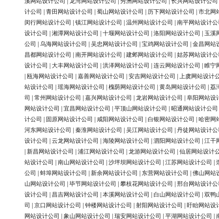
溪网站设计公司
|
龙湾网站设计公司
|
秀洲网站设计公司
|
长兴网站设计公司
计公司
|
青田网站设计公司
|
蜀山网站设计公司
|
历下网站设计公司
|
市北网
闵行网站设计公司
|
镇江网站设计公司
|
温州网站设计公司
|
南平网站设计公
设计公司
|
湘潭网站设计公司
|
十堰网站设计公司
|
洛阳网站设计公司
|
玉溪
公司
|
乌海网站设计公司
|
吴忠网站设计公司
|
宝鸡网站设计公司
|
金昌网站
昌都网站设计公司
|
南开网站设计公司
|
建邺网站设计公司
|
姑苏网站设计公
设计公司
|
大丰网站设计公司
|
洪泽网站设计公司
|
连云网站设计公司
|
睢宁
|
瓯海网站设计公司
|
嘉善网站设计公司
|
安吉网站设计公司
|
上虞网站设计
站设计公司
|
瑶海网站设计公司
|
槐荫网站设计公司
|
黄岛网站设计公司
|
荔
司
|
常州网站设计公司
|
嘉兴网站设计公司
|
龙岩网站设计公司
|
阜阳网站设
网站设计公司
|
宜昌网站设计公司
|
平顶山网站设计公司
|
昭通网站设计公司
计公司
|
固原网站设计公司
|
咸阳网站设计公司
|
白银网站设计公司
|
哈密网
河东网站设计公司
|
秦淮网站设计公司
|
吴江网站设计公司
|
丹徒网站设计公
设计公司
|
云龙网站设计公司
|
海陵网站设计公司
|
泗阳网站设计公司
|
江干
|
新昌网站设计公司
|
浦江网站设计公司
|
龙游网站设计公司
|
仙居网站设计
站设计公司
|
南山网站设计公司
|
沙坪坝网站设计公司
|
江苏网站设计公司
|
公司
|
蚌埠网站设计公司
|
新余网站设计公司
|
东营网站设计公司
|
佛山网站
山网站设计公司
|
毕节网站设计公司
|
攀枝花网站设计公司
|
邢台网站设计公
设计公司
|
昌吉网站设计公司
|
本溪网站设计公司
|
白山网站设计公司
|
双鸭
司
|
京口网站设计公司
|
钟楼网站设计公司
|
射阳网站设计公司
|
盱眙网站设
网站设计公司
|
象山网站设计公司
|
瑞安网站设计公司
|
平湖网站设计公司
|