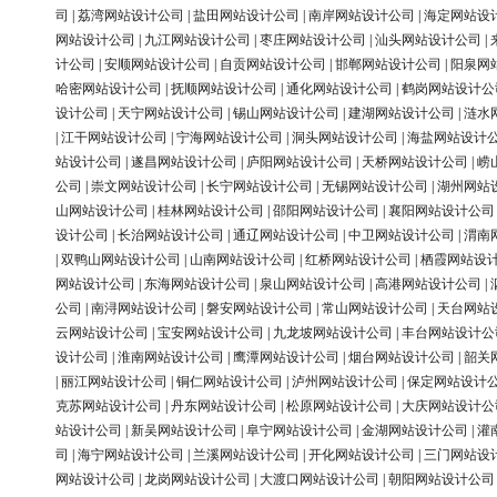
司
|
荔湾网站设计公司
|
盐田网站设计公司
|
南岸网站设计公司
|
海定网站设
网站设计公司
|
九江网站设计公司
|
枣庄网站设计公司
|
汕头网站设计公司
|
计公司
|
安顺网站设计公司
|
自贡网站设计公司
|
邯郸网站设计公司
|
阳泉网
哈密网站设计公司
|
抚顺网站设计公司
|
通化网站设计公司
|
鹤岗网站设计公
设计公司
|
天宁网站设计公司
|
锡山网站设计公司
|
建湖网站设计公司
|
涟水
|
江干网站设计公司
|
宁海网站设计公司
|
洞头网站设计公司
|
海盐网站设计
站设计公司
|
遂昌网站设计公司
|
庐阳网站设计公司
|
天桥网站设计公司
|
崂
公司
|
崇文网站设计公司
|
长宁网站设计公司
|
无锡网站设计公司
|
湖州网站
山网站设计公司
|
桂林网站设计公司
|
邵阳网站设计公司
|
襄阳网站设计公司
设计公司
|
长治网站设计公司
|
通辽网站设计公司
|
中卫网站设计公司
|
渭南
|
双鸭山网站设计公司
|
山南网站设计公司
|
红桥网站设计公司
|
栖霞网站设
网站设计公司
|
东海网站设计公司
|
泉山网站设计公司
|
高港网站设计公司
|
公司
|
南浔网站设计公司
|
磐安网站设计公司
|
常山网站设计公司
|
天台网站
云网站设计公司
|
宝安网站设计公司
|
九龙坡网站设计公司
|
丰台网站设计公
设计公司
|
淮南网站设计公司
|
鹰潭网站设计公司
|
烟台网站设计公司
|
韶关
|
丽江网站设计公司
|
铜仁网站设计公司
|
泸州网站设计公司
|
保定网站设计
克苏网站设计公司
|
丹东网站设计公司
|
松原网站设计公司
|
大庆网站设计公
站设计公司
|
新吴网站设计公司
|
阜宁网站设计公司
|
金湖网站设计公司
|
灌
司
|
海宁网站设计公司
|
兰溪网站设计公司
|
开化网站设计公司
|
三门网站设
网站设计公司
|
龙岗网站设计公司
|
大渡口网站设计公司
|
朝阳网站设计公司