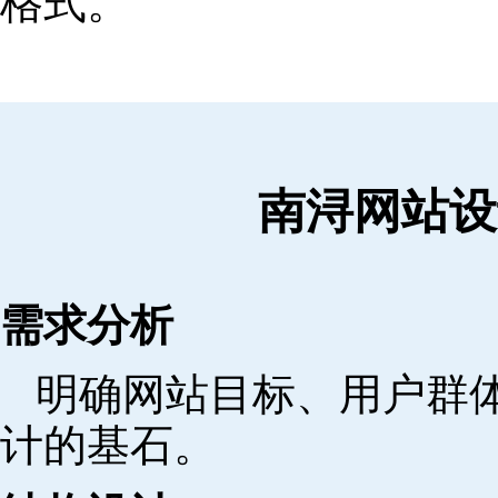
格式。
南浔网站设
需求分析
明确网站目标、用户群
计的基石。