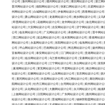
计公司
|
滁州网站设计公司
|
赣州网站设计公司
|
潍坊网站设计公司
|
湛江网
普洱网站设计公司
|
德阳网站设计公司
|
张家口网站设计公司
|
吕梁网站设计
州网站设计公司
|
白城网站设计公司
|
伊春网站设计公司
|
西青网站设计公司
设计公司
|
萧山网站设计公司
|
龙港网站设计公司
|
桐乡网站设计公司
|
义乌
|
即墨网站设计公司
|
花都网站设计公司
|
龙华网站设计公司
|
渝北网站设计
站设计公司
|
六安网站设计公司
|
吉安网站设计公司
|
济宁网站设计公司
|
肇
公司
|
临沧网站设计公司
|
广元网站设计公司
|
承德网站设计公司
|
晋中网站
|
营口网站设计公司
|
延边网站设计公司
|
佳木斯网站设计公司
|
香港网站设
网站设计公司
|
永嘉网站设计公司
|
东阳网站设计公司
|
临海网站设计公司
|
公司
|
坪山网站设计公司
|
巴南网站设计公司
|
闸北网站设计公司
|
扬州网站
宜春网站设计公司
|
泰安网站设计公司
|
江门网站设计公司
|
贵港网站设计公
设计公司
|
临汾网站设计公司
|
乌兰察布网站设计公司
|
安康网站设计公司
|
设计公司
|
北辰网站设计公司
|
江宁网站设计公司
|
东台网站设计公司
|
富阳
|
巢湖网站设计公司
|
莱芜网站设计公司
|
平度网站设计公司
|
南沙网站设计
站设计公司
|
石狮网站设计公司
|
山东网站设计公司
|
安庆网站设计公司
|
抚
司
|
黄冈网站设计公司
|
许昌网站设计公司
|
内江网站设计公司
|
廊坊网站设
阳网站设计公司
|
牡丹江网站设计公司
|
台湾网站设计公司
|
蓟州网站设计公
设计公司
|
从化网站设计公司
|
大鹏网站设计公司
|
永川网站设计公司
|
杨浦
|
上饶网站设计公司
|
日照网站设计公司
|
广东网站设计公司
|
惠州网站设计
站设计公司
|
衡水网站设计公司
|
晋城网站设计公司
|
锡林郭勒盟网站设计公
设计公司
|
建德网站设计公司
|
文成网站设计公司
|
平阴网站设计公司
|
增城