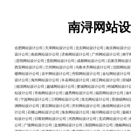
南浔网站设
合肥网站设计公司
|
天津网站设计公司
|
北京网站设计公司
|
南京网站设计公
设计公司
|
南昌网站设计公司
|
济南网站设计公司
|
广州网站设计公司
|
南宁
|
昆明网站设计公司
|
贵阳网站设计公司
|
成都网站设计公司
|
石家庄网站设
西安网站设计公司
|
兰州网站设计公司
|
乌鲁木齐网站设计公司
|
沈阳网站设
楼网站设计公司
|
吴中网站设计公司
|
丹阳网站设计公司
|
金坛网站设计公司
设计公司
|
海州网站设计公司
|
丰县网站设计公司
|
靖江网站设计公司
|
宿城
|
德清网站设计公司
|
越城网站设计公司
|
婺城网站设计公司
|
柯城网站设计
站设计公司
|
市南网站设计公司
|
越秀网站设计公司
|
福田网站设计公司
|
渝
司
|
宁波网站设计公司
|
三明网站设计公司
|
淮北网站设计公司
|
景德镇网站
洲网站设计公司
|
黄石网站设计公司
|
开封网站设计公司
|
曲靖网站设计公司
计公司
|
石嘴山网站设计公司
|
海东网站设计公司
|
铜川网站设计公司
|
嘉峪
站设计公司
|
日喀则网站设计公司
|
河西网站设计公司
|
玄武网站设计公司
|
公司
|
广陵网站设计公司
|
盐都网站设计公司
|
淮阴网站设计公司
|
赣榆网站