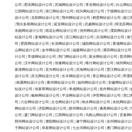
公司
|
肥东网站设计公司
|
历城网站设计公司
|
李沧网站设计公司
|
白云网站
江阴网站设计公司
|
浙江网站设计公司
|
绍兴网站设计公司
|
宁德网站设计公
设计公司
|
岳阳网站设计公司
|
鄂州网站设计公司
|
鹤壁网站设计公司
|
丽江
|
鄂尔多斯网站设计公司
|
延安网站设计公司
|
武威网站设计公司
|
阿克苏网
东丽网站设计公司
|
雨花台网站设计公司
|
润州网站设计公司
|
溧阳网站设计
站设计公司
|
姜堰网站设计公司
|
滨江网站设计公司
|
乐清网站设计公司
|
海
司
|
肥西网站设计公司
|
长清网站设计公司
|
城阳网站设计公司
|
黄埔网站设
山网站设计公司
|
金华网站设计公司
|
福建网站设计公司
|
莆田网站设计公司
计公司
|
常德网站设计公司
|
荆门网站设计公司
|
新乡网站设计公司
|
普洱网
公司
|
汉中网站设计公司
|
张掖网站设计公司
|
喀什网站设计公司
|
锦州网站
家港网站设计公司
|
宜兴网站设计公司
|
滨海网站设计公司
|
贾汪网站设计公
设计公司
|
庆元网站设计公司
|
长丰网站设计公司
|
章丘网站设计公司
|
即墨
|
南通网站设计公司
|
衢州网站设计公司
|
福州网站设计公司
|
安徽网站设计
站设计公司
|
张家界网站设计公司
|
孝感网站设计公司
|
焦作网站设计公司
|
设计公司
|
榆林网站设计公司
|
平凉网站设计公司
|
伊犁网站设计公司
|
营口
司
|
六合网站设计公司
|
太仓网站设计公司
|
响水网站设计公司
|
余杭网站设
网站设计公司
|
济阳网站设计公司
|
胶州网站设计公司
|
番禺网站设计公司
|
公司
|
厦门网站设计公司
|
江西网站设计公司
|
马鞍山网站设计公司
|
宜春网
荆州网站设计公司
|
濮阳网站设计公司
|
遂宁网站设计公司
|
沧州网站设计公
子网站设计公司
|
阜新网站设计公司
|
七台河网站设计公司
|
澳门网站设计公