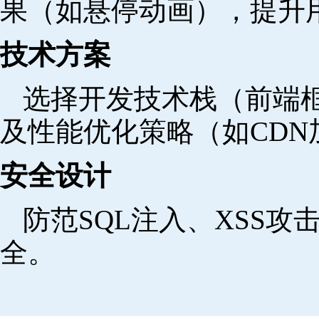
果（如悬停动画），提升
技术方案
选择开发技术栈（前端
及性能优化策略（如CDN
安全设计
防范SQL注入、XSS
全。