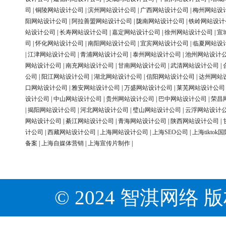
司
|
铜陵网站设计公司
|
滨州网站设计公司
|
广西网站设计公司
|
梅州网站设
阳网站设计公司
|
阿拉善盟网站设计公司
|
陇南网站设计公司
|
铁岭网站设计
站设计公司
|
长寿网站设计公司
|
嘉定网站设计公司
|
徐州网站设计公司
|
宣
司
|
怀化网站设计公司
|
南阳网站设计公司
|
宜宾网站设计公司
|
临夏网站设
|
江津网站设计公司
|
青浦网站设计公司
|
泰州网站设计公司
|
池州网站设计
网站设计公司
|
南充网站设计公司
|
甘南网站设计公司
|
武清网站设计公司
|
公司
|
阳江网站设计公司
|
湖北网站设计公司
|
信阳网站设计公司
|
达州网站
口网站设计公司
|
雅安网站设计公司
|
万盛网站设计公司
|
莱芜网站设计公司
设计公司
|
中山网站设计公司
|
贵州网站设计公司
|
巴中网站设计公司
|
荣昌
|
揭阳网站设计公司
|
河北网站设计公司
|
璧山网站设计公司
|
云浮网站设计
网站设计公司
|
綦江网站设计公司
|
青海网站设计公司
|
陕西网站设计公司
|
计公司
|
西藏网站设计公司
|
上海网站设计公司
|
上海SEO公司
|
上海tiktok
备案
|
上海自媒体营销
|
上海宣传片制作
|
© 2024 智淇网络 版权所有