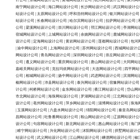
计公司
|
东城网站设计公司
|
黄埔网站设计公司
|
杭州网站设计公司
|
泉州网
南宁网站设计公司
|
海口网站设计公司
|
长沙网站设计公司
|
武汉网站设计公
站设计公司
|
太原网站设计公司
|
呼和浩特网站设计公司
|
银川网站设计公司
站设计公司
|
长春网站设计公司
|
哈尔滨网站设计公司
|
拉萨网站设计公司
|
公司
|
梁溪网站设计公司
|
崇川网站设计公司
|
邗江网站设计公司
|
亭湖网站
宿城网站设计公司
|
上城网站设计公司
|
余姚网站设计公司
|
鹿城网站设计公
设计公司
|
定海网站设计公司
|
黄岩网站设计公司
|
莲都网站设计公司
|
包河
|
渝中网站设计公司
|
上海网站设计公司
|
苏州网站设计公司
|
西城网站设计
网站设计公司
|
青岛网站设计公司
|
深圳网站设计公司
|
崇左网站设计公司
|
公司
|
遵义网站设计公司
|
重庆网站设计公司
|
唐山网站设计公司
|
大同网站
嘉峪关网站设计公司
|
克拉玛依网站设计公司
|
大连网站设计公司
|
四平网站
公司
|
相城网站设计公司
|
扬中网站设计公司
|
武进网站设计公司
|
滨湖网站
榆网站设计公司
|
沛县网站设计公司
|
泰兴网站设计公司
|
宿豫网站设计公司
计公司
|
柯桥网站设计公司
|
金东网站设计公司
|
衢江网站设计公司
|
岱山网
市北网站设计公司
|
海珠网站设计公司
|
罗湖网站设计公司
|
江北网站设计公
设计公司
|
亳州网站设计公司
|
萍乡网站设计公司
|
淄博网站设计公司
|
珠海
|
玉溪网站设计公司
|
六盘水网站设计公司
|
绵阳网站设计公司
|
秦皇岛网站
昌网站设计公司
|
吐鲁番网站设计公司
|
鞍山网站设计公司
|
辽源网站设计公
设计公司
|
句容网站设计公司
|
新北网站设计公司
|
惠山网站设计公司
|
海门
|
睢宁网站设计公司
|
兴化网站设计公司
|
沭阳网站设计公司
|
拱墅网站设计
站设计公司
|
武义网站设计公司
|
江山网站设计公司
|
嵊泗网站设计公司
|
椒