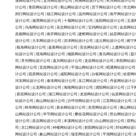
溪网站设计公司
|
龙湾网站设计公司
|
秀洲网站设计公司
|
长兴网站设计公司
计公司
|
青田网站设计公司
|
蜀山网站设计公司
|
历下网站设计公司
|
市北网
闵行网站设计公司
|
镇江网站设计公司
|
温州网站设计公司
|
南平网站设计公
设计公司
|
湘潭网站设计公司
|
十堰网站设计公司
|
洛阳网站设计公司
|
玉溪
公司
|
乌海网站设计公司
|
吴忠网站设计公司
|
宝鸡网站设计公司
|
金昌网站
昌都网站设计公司
|
南开网站设计公司
|
建邺网站设计公司
|
姑苏网站设计公
设计公司
|
大丰网站设计公司
|
洪泽网站设计公司
|
连云网站设计公司
|
睢宁
|
瓯海网站设计公司
|
嘉善网站设计公司
|
安吉网站设计公司
|
上虞网站设计
站设计公司
|
瑶海网站设计公司
|
槐荫网站设计公司
|
黄岛网站设计公司
|
荔
司
|
常州网站设计公司
|
嘉兴网站设计公司
|
龙岩网站设计公司
|
阜阳网站设
网站设计公司
|
宜昌网站设计公司
|
平顶山网站设计公司
|
昭通网站设计公司
计公司
|
固原网站设计公司
|
咸阳网站设计公司
|
白银网站设计公司
|
哈密网
河东网站设计公司
|
秦淮网站设计公司
|
吴江网站设计公司
|
丹徒网站设计公
设计公司
|
云龙网站设计公司
|
海陵网站设计公司
|
泗阳网站设计公司
|
江干
|
新昌网站设计公司
|
浦江网站设计公司
|
龙游网站设计公司
|
仙居网站设计
站设计公司
|
南山网站设计公司
|
沙坪坝网站设计公司
|
江苏网站设计公司
|
公司
|
蚌埠网站设计公司
|
新余网站设计公司
|
东营网站设计公司
|
佛山网站
山网站设计公司
|
毕节网站设计公司
|
攀枝花网站设计公司
|
邢台网站设计公
设计公司
|
昌吉网站设计公司
|
本溪网站设计公司
|
白山网站设计公司
|
双鸭
司
|
京口网站设计公司
|
钟楼网站设计公司
|
射阳网站设计公司
|
盱眙网站设
网站设计公司
|
象山网站设计公司
|
瑞安网站设计公司
|
平湖网站设计公司
|