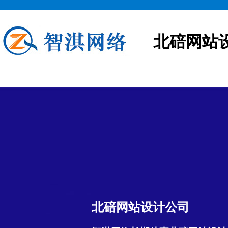
北碚网站
北碚网站设计公司