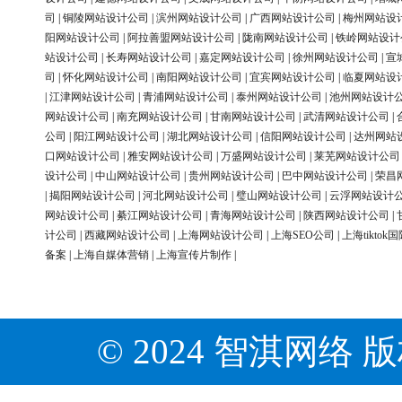
司
|
铜陵网站设计公司
|
滨州网站设计公司
|
广西网站设计公司
|
梅州网站设
阳网站设计公司
|
阿拉善盟网站设计公司
|
陇南网站设计公司
|
铁岭网站设计
站设计公司
|
长寿网站设计公司
|
嘉定网站设计公司
|
徐州网站设计公司
|
宣
司
|
怀化网站设计公司
|
南阳网站设计公司
|
宜宾网站设计公司
|
临夏网站设
|
江津网站设计公司
|
青浦网站设计公司
|
泰州网站设计公司
|
池州网站设计
网站设计公司
|
南充网站设计公司
|
甘南网站设计公司
|
武清网站设计公司
|
公司
|
阳江网站设计公司
|
湖北网站设计公司
|
信阳网站设计公司
|
达州网站
口网站设计公司
|
雅安网站设计公司
|
万盛网站设计公司
|
莱芜网站设计公司
设计公司
|
中山网站设计公司
|
贵州网站设计公司
|
巴中网站设计公司
|
荣昌
|
揭阳网站设计公司
|
河北网站设计公司
|
璧山网站设计公司
|
云浮网站设计
网站设计公司
|
綦江网站设计公司
|
青海网站设计公司
|
陕西网站设计公司
|
计公司
|
西藏网站设计公司
|
上海网站设计公司
|
上海SEO公司
|
上海tiktok
备案
|
上海自媒体营销
|
上海宣传片制作
|
© 2024 智淇网络 版权所有