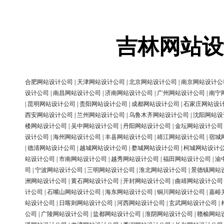
吉林网站设
合肥网站设计公司
|
天津网站设计公司
|
北京网站设计公司
|
南京网站设计公
设计公司
|
南昌网站设计公司
|
济南网站设计公司
|
广州网站设计公司
|
南宁
|
昆明网站设计公司
|
贵阳网站设计公司
|
成都网站设计公司
|
石家庄网站设
西安网站设计公司
|
兰州网站设计公司
|
乌鲁木齐网站设计公司
|
沈阳网站设
楼网站设计公司
|
吴中网站设计公司
|
丹阳网站设计公司
|
金坛网站设计公司
设计公司
|
海州网站设计公司
|
丰县网站设计公司
|
靖江网站设计公司
|
宿城
|
德清网站设计公司
|
越城网站设计公司
|
婺城网站设计公司
|
柯城网站设计
站设计公司
|
市南网站设计公司
|
越秀网站设计公司
|
福田网站设计公司
|
渝
司
|
宁波网站设计公司
|
三明网站设计公司
|
淮北网站设计公司
|
景德镇网站
洲网站设计公司
|
黄石网站设计公司
|
开封网站设计公司
|
曲靖网站设计公司
计公司
|
石嘴山网站设计公司
|
海东网站设计公司
|
铜川网站设计公司
|
嘉峪
站设计公司
|
日喀则网站设计公司
|
河西网站设计公司
|
玄武网站设计公司
|
公司
|
广陵网站设计公司
|
盐都网站设计公司
|
淮阴网站设计公司
|
赣榆网站