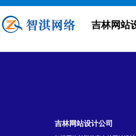
吉林网站
吉林网站设计公司