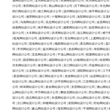
溪网站设计公司
|
龙湾网站设计公司
|
秀洲网站设计公司
|
长兴网站设计公司
计公司
|
青田网站设计公司
|
蜀山网站设计公司
|
历下网站设计公司
|
市北网
闵行网站设计公司
|
镇江网站设计公司
|
温州网站设计公司
|
南平网站设计公
设计公司
|
湘潭网站设计公司
|
十堰网站设计公司
|
洛阳网站设计公司
|
玉溪
公司
|
乌海网站设计公司
|
吴忠网站设计公司
|
宝鸡网站设计公司
|
金昌网站
昌都网站设计公司
|
南开网站设计公司
|
建邺网站设计公司
|
姑苏网站设计公
设计公司
|
大丰网站设计公司
|
洪泽网站设计公司
|
连云网站设计公司
|
睢宁
|
瓯海网站设计公司
|
嘉善网站设计公司
|
安吉网站设计公司
|
上虞网站设计
站设计公司
|
瑶海网站设计公司
|
槐荫网站设计公司
|
黄岛网站设计公司
|
荔
司
|
常州网站设计公司
|
嘉兴网站设计公司
|
龙岩网站设计公司
|
阜阳网站设
网站设计公司
|
宜昌网站设计公司
|
平顶山网站设计公司
|
昭通网站设计公司
计公司
|
固原网站设计公司
|
咸阳网站设计公司
|
白银网站设计公司
|
哈密网
河东网站设计公司
|
秦淮网站设计公司
|
吴江网站设计公司
|
丹徒网站设计公
设计公司
|
云龙网站设计公司
|
海陵网站设计公司
|
泗阳网站设计公司
|
江干
|
新昌网站设计公司
|
浦江网站设计公司
|
龙游网站设计公司
|
仙居网站设计
站设计公司
|
南山网站设计公司
|
沙坪坝网站设计公司
|
江苏网站设计公司
|
公司
|
蚌埠网站设计公司
|
新余网站设计公司
|
东营网站设计公司
|
佛山网站
山网站设计公司
|
毕节网站设计公司
|
攀枝花网站设计公司
|
邢台网站设计公
设计公司
|
昌吉网站设计公司
|
本溪网站设计公司
|
白山网站设计公司
|
双鸭
司
|
京口网站设计公司
|
钟楼网站设计公司
|
射阳网站设计公司
|
盱眙网站设
网站设计公司
|
象山网站设计公司
|
瑞安网站设计公司
|
平湖网站设计公司
|