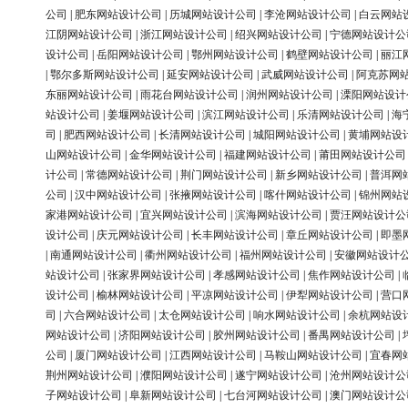
公司
|
肥东网站设计公司
|
历城网站设计公司
|
李沧网站设计公司
|
白云网站
江阴网站设计公司
|
浙江网站设计公司
|
绍兴网站设计公司
|
宁德网站设计公
设计公司
|
岳阳网站设计公司
|
鄂州网站设计公司
|
鹤壁网站设计公司
|
丽江
|
鄂尔多斯网站设计公司
|
延安网站设计公司
|
武威网站设计公司
|
阿克苏网
东丽网站设计公司
|
雨花台网站设计公司
|
润州网站设计公司
|
溧阳网站设计
站设计公司
|
姜堰网站设计公司
|
滨江网站设计公司
|
乐清网站设计公司
|
海
司
|
肥西网站设计公司
|
长清网站设计公司
|
城阳网站设计公司
|
黄埔网站设
山网站设计公司
|
金华网站设计公司
|
福建网站设计公司
|
莆田网站设计公司
计公司
|
常德网站设计公司
|
荆门网站设计公司
|
新乡网站设计公司
|
普洱网
公司
|
汉中网站设计公司
|
张掖网站设计公司
|
喀什网站设计公司
|
锦州网站
家港网站设计公司
|
宜兴网站设计公司
|
滨海网站设计公司
|
贾汪网站设计公
设计公司
|
庆元网站设计公司
|
长丰网站设计公司
|
章丘网站设计公司
|
即墨
|
南通网站设计公司
|
衢州网站设计公司
|
福州网站设计公司
|
安徽网站设计
站设计公司
|
张家界网站设计公司
|
孝感网站设计公司
|
焦作网站设计公司
|
设计公司
|
榆林网站设计公司
|
平凉网站设计公司
|
伊犁网站设计公司
|
营口
司
|
六合网站设计公司
|
太仓网站设计公司
|
响水网站设计公司
|
余杭网站设
网站设计公司
|
济阳网站设计公司
|
胶州网站设计公司
|
番禺网站设计公司
|
公司
|
厦门网站设计公司
|
江西网站设计公司
|
马鞍山网站设计公司
|
宜春网
荆州网站设计公司
|
濮阳网站设计公司
|
遂宁网站设计公司
|
沧州网站设计公
子网站设计公司
|
阜新网站设计公司
|
七台河网站设计公司
|
澳门网站设计公