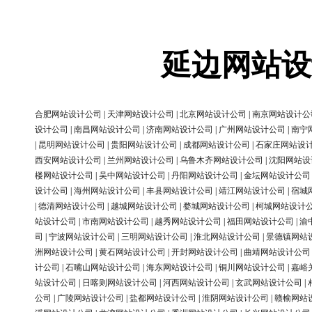
延边网站设
合肥网站设计公司
|
天津网站设计公司
|
北京网站设计公司
|
南京网站设计公
设计公司
|
南昌网站设计公司
|
济南网站设计公司
|
广州网站设计公司
|
南宁
|
昆明网站设计公司
|
贵阳网站设计公司
|
成都网站设计公司
|
石家庄网站设
西安网站设计公司
|
兰州网站设计公司
|
乌鲁木齐网站设计公司
|
沈阳网站设
楼网站设计公司
|
吴中网站设计公司
|
丹阳网站设计公司
|
金坛网站设计公司
设计公司
|
海州网站设计公司
|
丰县网站设计公司
|
靖江网站设计公司
|
宿城
|
德清网站设计公司
|
越城网站设计公司
|
婺城网站设计公司
|
柯城网站设计
站设计公司
|
市南网站设计公司
|
越秀网站设计公司
|
福田网站设计公司
|
渝
司
|
宁波网站设计公司
|
三明网站设计公司
|
淮北网站设计公司
|
景德镇网站
洲网站设计公司
|
黄石网站设计公司
|
开封网站设计公司
|
曲靖网站设计公司
计公司
|
石嘴山网站设计公司
|
海东网站设计公司
|
铜川网站设计公司
|
嘉峪
站设计公司
|
日喀则网站设计公司
|
河西网站设计公司
|
玄武网站设计公司
|
公司
|
广陵网站设计公司
|
盐都网站设计公司
|
淮阴网站设计公司
|
赣榆网站