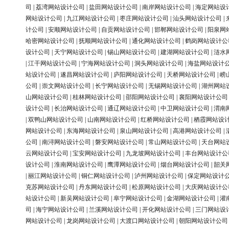
司
|
荔湾网站设计公司
|
盐田网站设计公司
|
南岸网站设计公司
|
海定网站设
网站设计公司
|
九江网站设计公司
|
枣庄网站设计公司
|
汕头网站设计公司
|
计公司
|
安顺网站设计公司
|
自贡网站设计公司
|
邯郸网站设计公司
|
阳泉网
哈密网站设计公司
|
抚顺网站设计公司
|
通化网站设计公司
|
鹤岗网站设计公
设计公司
|
天宁网站设计公司
|
锡山网站设计公司
|
建湖网站设计公司
|
涟水
|
江干网站设计公司
|
宁海网站设计公司
|
洞头网站设计公司
|
海盐网站设计
站设计公司
|
遂昌网站设计公司
|
庐阳网站设计公司
|
天桥网站设计公司
|
崂
公司
|
崇文网站设计公司
|
长宁网站设计公司
|
无锡网站设计公司
|
湖州网站
山网站设计公司
|
桂林网站设计公司
|
邵阳网站设计公司
|
襄阳网站设计公司
设计公司
|
长治网站设计公司
|
通辽网站设计公司
|
中卫网站设计公司
|
渭南
|
双鸭山网站设计公司
|
山南网站设计公司
|
红桥网站设计公司
|
栖霞网站设
网站设计公司
|
东海网站设计公司
|
泉山网站设计公司
|
高港网站设计公司
|
公司
|
南浔网站设计公司
|
磐安网站设计公司
|
常山网站设计公司
|
天台网站
云网站设计公司
|
宝安网站设计公司
|
九龙坡网站设计公司
|
丰台网站设计公
设计公司
|
淮南网站设计公司
|
鹰潭网站设计公司
|
烟台网站设计公司
|
韶关
|
丽江网站设计公司
|
铜仁网站设计公司
|
泸州网站设计公司
|
保定网站设计
克苏网站设计公司
|
丹东网站设计公司
|
松原网站设计公司
|
大庆网站设计公
站设计公司
|
新吴网站设计公司
|
阜宁网站设计公司
|
金湖网站设计公司
|
灌
司
|
海宁网站设计公司
|
兰溪网站设计公司
|
开化网站设计公司
|
三门网站设
网站设计公司
|
龙岗网站设计公司
|
大渡口网站设计公司
|
朝阳网站设计公司