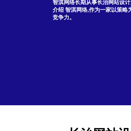
智淇网络长期从事长治网站设计服务
介绍 智淇网络,作为一家以策
竞争力。