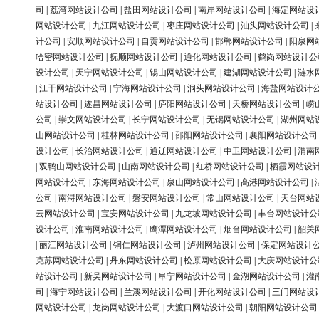
司
|
荔湾网站设计公司
|
盐田网站设计公司
|
南岸网站设计公司
|
海定网站设
网站设计公司
|
九江网站设计公司
|
枣庄网站设计公司
|
汕头网站设计公司
|
计公司
|
安顺网站设计公司
|
自贡网站设计公司
|
邯郸网站设计公司
|
阳泉网
哈密网站设计公司
|
抚顺网站设计公司
|
通化网站设计公司
|
鹤岗网站设计公
设计公司
|
天宁网站设计公司
|
锡山网站设计公司
|
建湖网站设计公司
|
涟水
|
江干网站设计公司
|
宁海网站设计公司
|
洞头网站设计公司
|
海盐网站设计
站设计公司
|
遂昌网站设计公司
|
庐阳网站设计公司
|
天桥网站设计公司
|
崂
公司
|
崇文网站设计公司
|
长宁网站设计公司
|
无锡网站设计公司
|
湖州网站
山网站设计公司
|
桂林网站设计公司
|
邵阳网站设计公司
|
襄阳网站设计公司
设计公司
|
长治网站设计公司
|
通辽网站设计公司
|
中卫网站设计公司
|
渭南
|
双鸭山网站设计公司
|
山南网站设计公司
|
红桥网站设计公司
|
栖霞网站设
网站设计公司
|
东海网站设计公司
|
泉山网站设计公司
|
高港网站设计公司
|
公司
|
南浔网站设计公司
|
磐安网站设计公司
|
常山网站设计公司
|
天台网站
云网站设计公司
|
宝安网站设计公司
|
九龙坡网站设计公司
|
丰台网站设计公
设计公司
|
淮南网站设计公司
|
鹰潭网站设计公司
|
烟台网站设计公司
|
韶关
|
丽江网站设计公司
|
铜仁网站设计公司
|
泸州网站设计公司
|
保定网站设计
克苏网站设计公司
|
丹东网站设计公司
|
松原网站设计公司
|
大庆网站设计公
站设计公司
|
新吴网站设计公司
|
阜宁网站设计公司
|
金湖网站设计公司
|
灌
司
|
海宁网站设计公司
|
兰溪网站设计公司
|
开化网站设计公司
|
三门网站设
网站设计公司
|
龙岗网站设计公司
|
大渡口网站设计公司
|
朝阳网站设计公司