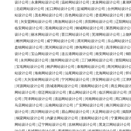
设计公司
|
永康网站设计公司
|
温岭网站设计公司
|
龙泉网站设计公司
|
巢湖
|
北碚网站设计公司
|
虹口网站设计公司
|
盐城网站设计公司
|
台州网站设计
站设计公司
|
茂名网站设计公司
|
百色网站设计公司
|
娄底网站设计公司
|
黄
司
|
兴安盟网站设计公司
|
商洛网站设计公司
|
庆阳网站设计公司
|
辽阳网站
临安网站设计公司
|
苍南网站设计公司
|
钢城网站设计公司
|
莱西网站设计公
设计公司
|
丽水网站设计公司
|
晋江网站设计公司
|
芜湖网站设计公司
|
上饶
|
郴州网站设计公司
|
咸宁网站设计公司
|
漯河网站设计公司
|
乐山网站设计
盘锦网站设计公司
|
黑河网站设计公司
|
静海网站设计公司
|
高淳网站设计公
设计公司
|
宝山网站设计公司
|
连云港网站设计公司
|
南安网站设计公司
|
铜
司
|
永州网站设计公司
|
随州网站设计公司
|
三门峡网站设计公司
|
资阳网站
|
宝坻网站设计公司
|
桐庐网站设计公司
|
泰顺网站设计公司
|
商河网站设计
站设计公司
|
海南网站设计公司
|
汕尾网站设计公司
|
北海网站设计公司
|
怀
公司
|
大兴安岭网站设计公司
|
宁河网站设计公司
|
淳安网站设计公司
|
江津
|
河源网站设计公司
|
防城港网站设计公司
|
湖南网站设计公司
|
商丘网站设
网站设计公司
|
宿迁网站设计公司
|
黄山网站设计公司
|
临沂网站设计公司
|
公司
|
菏泽网站设计公司
|
清远网站设计公司
|
河南网站设计公司
|
周口网站
马店网站设计公司
|
云南网站设计公司
|
广安网站设计公司
|
南川网站设计公
设计公司
|
四川网站设计公司
|
眉山网站设计公司
|
大足网站设计公司
|
揭阳
|
铜梁网站设计公司
|
内蒙古网站设计公司
|
潼南网站设计公司
|
宁夏网站设
网站设计公司
|
辽宁网站设计公司
|
吉林网站设计公司
|
黑龙江网站设计公司