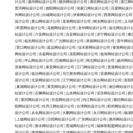
计公司
|
滁州网站设计公司
|
赣州网站设计公司
|
潍坊网站设计公司
|
湛江网
普洱网站设计公司
|
德阳网站设计公司
|
张家口网站设计公司
|
吕梁网站设计
州网站设计公司
|
白城网站设计公司
|
伊春网站设计公司
|
西青网站设计公司
设计公司
|
萧山网站设计公司
|
龙港网站设计公司
|
桐乡网站设计公司
|
义乌
|
即墨网站设计公司
|
花都网站设计公司
|
龙华网站设计公司
|
渝北网站设计
站设计公司
|
六安网站设计公司
|
吉安网站设计公司
|
济宁网站设计公司
|
肇
公司
|
临沧网站设计公司
|
广元网站设计公司
|
承德网站设计公司
|
晋中网站
|
营口网站设计公司
|
延边网站设计公司
|
佳木斯网站设计公司
|
香港网站设
网站设计公司
|
永嘉网站设计公司
|
东阳网站设计公司
|
临海网站设计公司
|
公司
|
坪山网站设计公司
|
巴南网站设计公司
|
闸北网站设计公司
|
扬州网站
宜春网站设计公司
|
泰安网站设计公司
|
江门网站设计公司
|
贵港网站设计公
设计公司
|
临汾网站设计公司
|
乌兰察布网站设计公司
|
安康网站设计公司
|
设计公司
|
北辰网站设计公司
|
江宁网站设计公司
|
东台网站设计公司
|
富阳
|
巢湖网站设计公司
|
莱芜网站设计公司
|
平度网站设计公司
|
南沙网站设计
站设计公司
|
石狮网站设计公司
|
山东网站设计公司
|
安庆网站设计公司
|
抚
司
|
黄冈网站设计公司
|
许昌网站设计公司
|
内江网站设计公司
|
廊坊网站设
阳网站设计公司
|
牡丹江网站设计公司
|
台湾网站设计公司
|
蓟州网站设计公
设计公司
|
从化网站设计公司
|
大鹏网站设计公司
|
永川网站设计公司
|
杨浦
|
上饶网站设计公司
|
日照网站设计公司
|
广东网站设计公司
|
惠州网站设计
站设计公司
|
衡水网站设计公司
|
晋城网站设计公司
|
锡林郭勒盟网站设计公
设计公司
|
建德网站设计公司
|
文成网站设计公司
|
平阴网站设计公司
|
增城