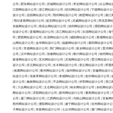
公司
|
肥东网站设计公司
|
历城网站设计公司
|
李沧网站设计公司
|
白云网站
江阴网站设计公司
|
浙江网站设计公司
|
绍兴网站设计公司
|
宁德网站设计公
设计公司
|
岳阳网站设计公司
|
鄂州网站设计公司
|
鹤壁网站设计公司
|
丽江
|
鄂尔多斯网站设计公司
|
延安网站设计公司
|
武威网站设计公司
|
阿克苏网
东丽网站设计公司
|
雨花台网站设计公司
|
润州网站设计公司
|
溧阳网站设计
站设计公司
|
姜堰网站设计公司
|
滨江网站设计公司
|
乐清网站设计公司
|
海
司
|
肥西网站设计公司
|
长清网站设计公司
|
城阳网站设计公司
|
黄埔网站设
山网站设计公司
|
金华网站设计公司
|
福建网站设计公司
|
莆田网站设计公司
计公司
|
常德网站设计公司
|
荆门网站设计公司
|
新乡网站设计公司
|
普洱网
公司
|
汉中网站设计公司
|
张掖网站设计公司
|
喀什网站设计公司
|
锦州网站
家港网站设计公司
|
宜兴网站设计公司
|
滨海网站设计公司
|
贾汪网站设计公
设计公司
|
庆元网站设计公司
|
长丰网站设计公司
|
章丘网站设计公司
|
即墨
|
南通网站设计公司
|
衢州网站设计公司
|
福州网站设计公司
|
安徽网站设计
站设计公司
|
张家界网站设计公司
|
孝感网站设计公司
|
焦作网站设计公司
|
设计公司
|
榆林网站设计公司
|
平凉网站设计公司
|
伊犁网站设计公司
|
营口
司
|
六合网站设计公司
|
太仓网站设计公司
|
响水网站设计公司
|
余杭网站设
网站设计公司
|
济阳网站设计公司
|
胶州网站设计公司
|
番禺网站设计公司
|
公司
|
厦门网站设计公司
|
江西网站设计公司
|
马鞍山网站设计公司
|
宜春网
荆州网站设计公司
|
濮阳网站设计公司
|
遂宁网站设计公司
|
沧州网站设计公
子网站设计公司
|
阜新网站设计公司
|
七台河网站设计公司
|
澳门网站设计公