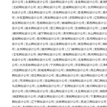
设计公司
|
永康网站设计公司
|
温岭网站设计公司
|
龙泉网站设计公司
|
巢湖
|
北碚网站设计公司
|
虹口网站设计公司
|
盐城网站设计公司
|
台州网站设计
站设计公司
|
茂名网站设计公司
|
百色网站设计公司
|
娄底网站设计公司
|
黄
司
|
兴安盟网站设计公司
|
商洛网站设计公司
|
庆阳网站设计公司
|
辽阳网站
临安网站设计公司
|
苍南网站设计公司
|
钢城网站设计公司
|
莱西网站设计公
设计公司
|
丽水网站设计公司
|
晋江网站设计公司
|
芜湖网站设计公司
|
上饶
|
郴州网站设计公司
|
咸宁网站设计公司
|
漯河网站设计公司
|
乐山网站设计
盘锦网站设计公司
|
黑河网站设计公司
|
静海网站设计公司
|
高淳网站设计公
设计公司
|
宝山网站设计公司
|
连云港网站设计公司
|
南安网站设计公司
|
铜
司
|
永州网站设计公司
|
随州网站设计公司
|
三门峡网站设计公司
|
资阳网站
|
宝坻网站设计公司
|
桐庐网站设计公司
|
泰顺网站设计公司
|
商河网站设计
站设计公司
|
海南网站设计公司
|
汕尾网站设计公司
|
北海网站设计公司
|
怀
公司
|
大兴安岭网站设计公司
|
宁河网站设计公司
|
淳安网站设计公司
|
江津
|
河源网站设计公司
|
防城港网站设计公司
|
湖南网站设计公司
|
商丘网站设
网站设计公司
|
宿迁网站设计公司
|
黄山网站设计公司
|
临沂网站设计公司
|
公司
|
菏泽网站设计公司
|
清远网站设计公司
|
河南网站设计公司
|
周口网站
马店网站设计公司
|
云南网站设计公司
|
广安网站设计公司
|
南川网站设计公
设计公司
|
四川网站设计公司
|
眉山网站设计公司
|
大足网站设计公司
|
揭阳
|
铜梁网站设计公司
|
内蒙古网站设计公司
|
潼南网站设计公司
|
宁夏网站设
网站设计公司
|
辽宁网站设计公司
|
吉林网站设计公司
|
黑龙江网站设计公司