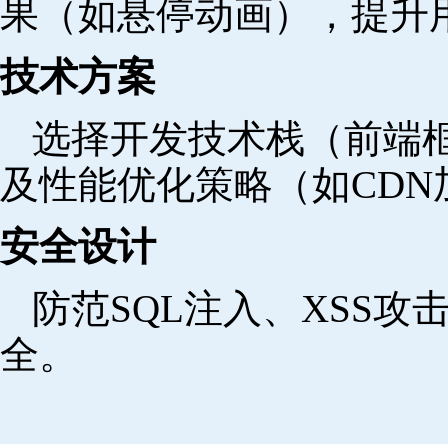
果（如悬停动画），提升
技术方案
选择开发技术栈（前端
及性能优化策略（如CDN
安全设计
防范SQL注入、XSS
全。