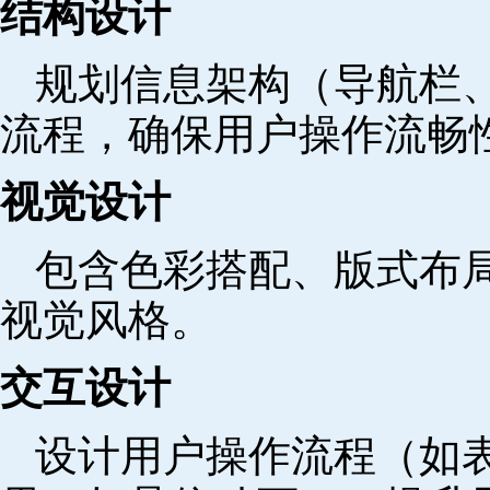
结构设计
规划信息架构（导航栏
流程，确保用户操作流畅
视觉设计
包含色彩搭配、版式布
视觉风格。
交互设计
设计用户操作流程（如