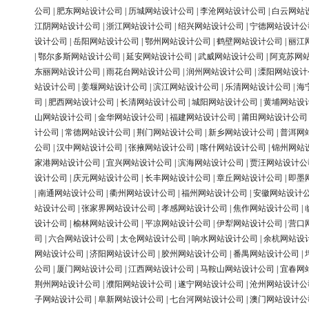
公司
|
肥东网站设计公司
|
历城网站设计公司
|
李沧网站设计公司
|
白云网站
江阴网站设计公司
|
浙江网站设计公司
|
绍兴网站设计公司
|
宁德网站设计公
设计公司
|
岳阳网站设计公司
|
鄂州网站设计公司
|
鹤壁网站设计公司
|
丽江
|
鄂尔多斯网站设计公司
|
延安网站设计公司
|
武威网站设计公司
|
阿克苏网
东丽网站设计公司
|
雨花台网站设计公司
|
润州网站设计公司
|
溧阳网站设计
站设计公司
|
姜堰网站设计公司
|
滨江网站设计公司
|
乐清网站设计公司
|
海
司
|
肥西网站设计公司
|
长清网站设计公司
|
城阳网站设计公司
|
黄埔网站设
山网站设计公司
|
金华网站设计公司
|
福建网站设计公司
|
莆田网站设计公司
计公司
|
常德网站设计公司
|
荆门网站设计公司
|
新乡网站设计公司
|
普洱网
公司
|
汉中网站设计公司
|
张掖网站设计公司
|
喀什网站设计公司
|
锦州网站
家港网站设计公司
|
宜兴网站设计公司
|
滨海网站设计公司
|
贾汪网站设计公
设计公司
|
庆元网站设计公司
|
长丰网站设计公司
|
章丘网站设计公司
|
即墨
|
南通网站设计公司
|
衢州网站设计公司
|
福州网站设计公司
|
安徽网站设计
站设计公司
|
张家界网站设计公司
|
孝感网站设计公司
|
焦作网站设计公司
|
设计公司
|
榆林网站设计公司
|
平凉网站设计公司
|
伊犁网站设计公司
|
营口
司
|
六合网站设计公司
|
太仓网站设计公司
|
响水网站设计公司
|
余杭网站设
网站设计公司
|
济阳网站设计公司
|
胶州网站设计公司
|
番禺网站设计公司
|
公司
|
厦门网站设计公司
|
江西网站设计公司
|
马鞍山网站设计公司
|
宜春网
荆州网站设计公司
|
濮阳网站设计公司
|
遂宁网站设计公司
|
沧州网站设计公
子网站设计公司
|
阜新网站设计公司
|
七台河网站设计公司
|
澳门网站设计公