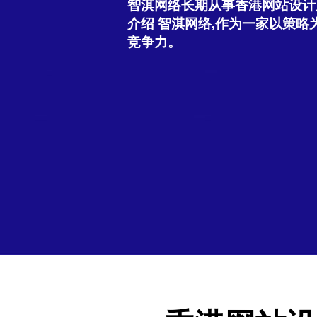
智淇网络长期从事香港网站设计服务
介绍 智淇网络,作为一家以策
竞争力。