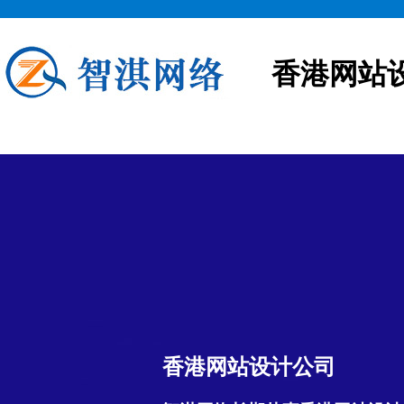
香港网站
香港网站设计公司