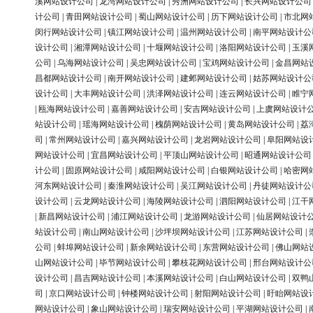
溪网站设计公司
|
龙湾网站设计公司
|
秀洲网站设计公司
|
长兴网站设计公司
计公司
|
青田网站设计公司
|
蜀山网站设计公司
|
历下网站设计公司
|
市北网
闵行网站设计公司
|
镇江网站设计公司
|
温州网站设计公司
|
南平网站设计公
设计公司
|
湘潭网站设计公司
|
十堰网站设计公司
|
洛阳网站设计公司
|
玉溪
公司
|
乌海网站设计公司
|
吴忠网站设计公司
|
宝鸡网站设计公司
|
金昌网站
昌都网站设计公司
|
南开网站设计公司
|
建邺网站设计公司
|
姑苏网站设计公
设计公司
|
大丰网站设计公司
|
洪泽网站设计公司
|
连云网站设计公司
|
睢宁
|
瓯海网站设计公司
|
嘉善网站设计公司
|
安吉网站设计公司
|
上虞网站设计
站设计公司
|
瑶海网站设计公司
|
槐荫网站设计公司
|
黄岛网站设计公司
|
荔
司
|
常州网站设计公司
|
嘉兴网站设计公司
|
龙岩网站设计公司
|
阜阳网站设
网站设计公司
|
宜昌网站设计公司
|
平顶山网站设计公司
|
昭通网站设计公司
计公司
|
固原网站设计公司
|
咸阳网站设计公司
|
白银网站设计公司
|
哈密网
河东网站设计公司
|
秦淮网站设计公司
|
吴江网站设计公司
|
丹徒网站设计公
设计公司
|
云龙网站设计公司
|
海陵网站设计公司
|
泗阳网站设计公司
|
江干
|
新昌网站设计公司
|
浦江网站设计公司
|
龙游网站设计公司
|
仙居网站设计
站设计公司
|
南山网站设计公司
|
沙坪坝网站设计公司
|
江苏网站设计公司
|
公司
|
蚌埠网站设计公司
|
新余网站设计公司
|
东营网站设计公司
|
佛山网站
山网站设计公司
|
毕节网站设计公司
|
攀枝花网站设计公司
|
邢台网站设计公
设计公司
|
昌吉网站设计公司
|
本溪网站设计公司
|
白山网站设计公司
|
双鸭
司
|
京口网站设计公司
|
钟楼网站设计公司
|
射阳网站设计公司
|
盱眙网站设
网站设计公司
|
象山网站设计公司
|
瑞安网站设计公司
|
平湖网站设计公司
|