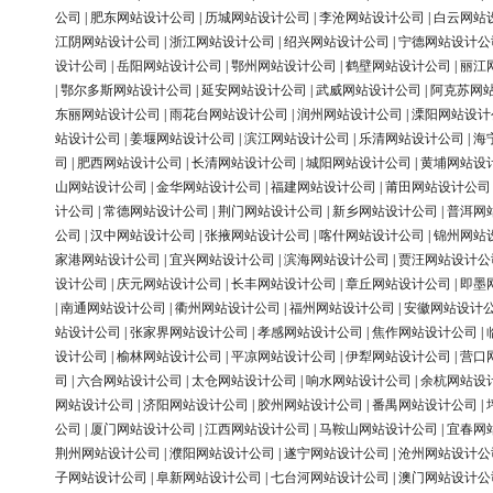
公司
|
肥东网站设计公司
|
历城网站设计公司
|
李沧网站设计公司
|
白云网站
江阴网站设计公司
|
浙江网站设计公司
|
绍兴网站设计公司
|
宁德网站设计公
设计公司
|
岳阳网站设计公司
|
鄂州网站设计公司
|
鹤壁网站设计公司
|
丽江
|
鄂尔多斯网站设计公司
|
延安网站设计公司
|
武威网站设计公司
|
阿克苏网
东丽网站设计公司
|
雨花台网站设计公司
|
润州网站设计公司
|
溧阳网站设计
站设计公司
|
姜堰网站设计公司
|
滨江网站设计公司
|
乐清网站设计公司
|
海
司
|
肥西网站设计公司
|
长清网站设计公司
|
城阳网站设计公司
|
黄埔网站设
山网站设计公司
|
金华网站设计公司
|
福建网站设计公司
|
莆田网站设计公司
计公司
|
常德网站设计公司
|
荆门网站设计公司
|
新乡网站设计公司
|
普洱网
公司
|
汉中网站设计公司
|
张掖网站设计公司
|
喀什网站设计公司
|
锦州网站
家港网站设计公司
|
宜兴网站设计公司
|
滨海网站设计公司
|
贾汪网站设计公
设计公司
|
庆元网站设计公司
|
长丰网站设计公司
|
章丘网站设计公司
|
即墨
|
南通网站设计公司
|
衢州网站设计公司
|
福州网站设计公司
|
安徽网站设计
站设计公司
|
张家界网站设计公司
|
孝感网站设计公司
|
焦作网站设计公司
|
设计公司
|
榆林网站设计公司
|
平凉网站设计公司
|
伊犁网站设计公司
|
营口
司
|
六合网站设计公司
|
太仓网站设计公司
|
响水网站设计公司
|
余杭网站设
网站设计公司
|
济阳网站设计公司
|
胶州网站设计公司
|
番禺网站设计公司
|
公司
|
厦门网站设计公司
|
江西网站设计公司
|
马鞍山网站设计公司
|
宜春网
荆州网站设计公司
|
濮阳网站设计公司
|
遂宁网站设计公司
|
沧州网站设计公
子网站设计公司
|
阜新网站设计公司
|
七台河网站设计公司
|
澳门网站设计公