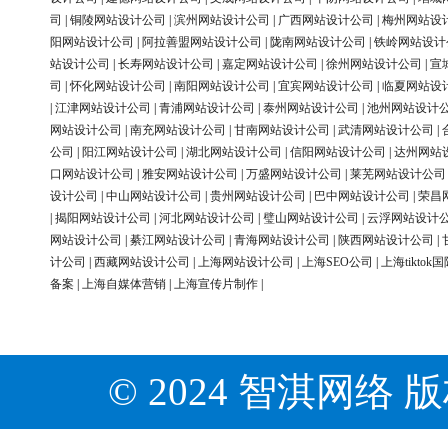
司
|
铜陵网站设计公司
|
滨州网站设计公司
|
广西网站设计公司
|
梅州网站设
阳网站设计公司
|
阿拉善盟网站设计公司
|
陇南网站设计公司
|
铁岭网站设计
站设计公司
|
长寿网站设计公司
|
嘉定网站设计公司
|
徐州网站设计公司
|
宣
司
|
怀化网站设计公司
|
南阳网站设计公司
|
宜宾网站设计公司
|
临夏网站设
|
江津网站设计公司
|
青浦网站设计公司
|
泰州网站设计公司
|
池州网站设计
网站设计公司
|
南充网站设计公司
|
甘南网站设计公司
|
武清网站设计公司
|
公司
|
阳江网站设计公司
|
湖北网站设计公司
|
信阳网站设计公司
|
达州网站
口网站设计公司
|
雅安网站设计公司
|
万盛网站设计公司
|
莱芜网站设计公司
设计公司
|
中山网站设计公司
|
贵州网站设计公司
|
巴中网站设计公司
|
荣昌
|
揭阳网站设计公司
|
河北网站设计公司
|
璧山网站设计公司
|
云浮网站设计
网站设计公司
|
綦江网站设计公司
|
青海网站设计公司
|
陕西网站设计公司
|
计公司
|
西藏网站设计公司
|
上海网站设计公司
|
上海SEO公司
|
上海tiktok
备案
|
上海自媒体营销
|
上海宣传片制作
|
© 2024 智淇网络 版权所有