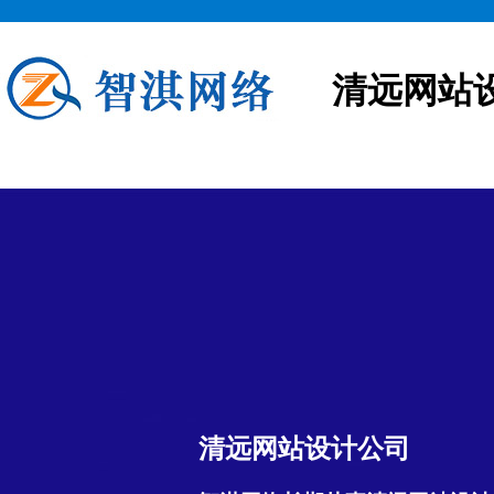
清远网站
清远网站设计公司