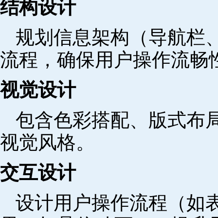
结构设计
规划信息架构（导航栏
流程，确保用户操作流畅
视觉设计
包含色彩搭配、版式布
视觉风格。
交互设计
设计用户操作流程（如