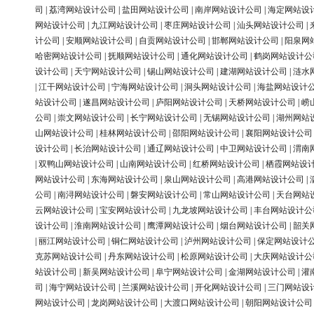
司
|
荔湾网站设计公司
|
盐田网站设计公司
|
南岸网站设计公司
|
海定网站设
网站设计公司
|
九江网站设计公司
|
枣庄网站设计公司
|
汕头网站设计公司
|
计公司
|
安顺网站设计公司
|
自贡网站设计公司
|
邯郸网站设计公司
|
阳泉网
哈密网站设计公司
|
抚顺网站设计公司
|
通化网站设计公司
|
鹤岗网站设计公
设计公司
|
天宁网站设计公司
|
锡山网站设计公司
|
建湖网站设计公司
|
涟水
|
江干网站设计公司
|
宁海网站设计公司
|
洞头网站设计公司
|
海盐网站设计
站设计公司
|
遂昌网站设计公司
|
庐阳网站设计公司
|
天桥网站设计公司
|
崂
公司
|
崇文网站设计公司
|
长宁网站设计公司
|
无锡网站设计公司
|
湖州网站
山网站设计公司
|
桂林网站设计公司
|
邵阳网站设计公司
|
襄阳网站设计公司
设计公司
|
长治网站设计公司
|
通辽网站设计公司
|
中卫网站设计公司
|
渭南
|
双鸭山网站设计公司
|
山南网站设计公司
|
红桥网站设计公司
|
栖霞网站设
网站设计公司
|
东海网站设计公司
|
泉山网站设计公司
|
高港网站设计公司
|
公司
|
南浔网站设计公司
|
磐安网站设计公司
|
常山网站设计公司
|
天台网站
云网站设计公司
|
宝安网站设计公司
|
九龙坡网站设计公司
|
丰台网站设计公
设计公司
|
淮南网站设计公司
|
鹰潭网站设计公司
|
烟台网站设计公司
|
韶关
|
丽江网站设计公司
|
铜仁网站设计公司
|
泸州网站设计公司
|
保定网站设计
克苏网站设计公司
|
丹东网站设计公司
|
松原网站设计公司
|
大庆网站设计公
站设计公司
|
新吴网站设计公司
|
阜宁网站设计公司
|
金湖网站设计公司
|
灌
司
|
海宁网站设计公司
|
兰溪网站设计公司
|
开化网站设计公司
|
三门网站设
网站设计公司
|
龙岗网站设计公司
|
大渡口网站设计公司
|
朝阳网站设计公司