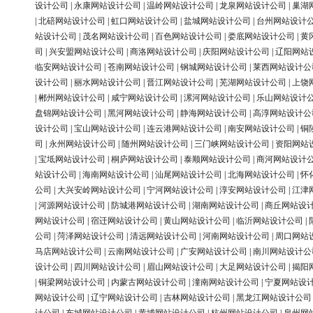
设计公司
|
永康网站设计公司
|
温岭网站设计公司
|
龙泉网站设计公司
|
巢湖
|
北碚网站设计公司
|
虹口网站设计公司
|
盐城网站设计公司
|
台州网站设计
站设计公司
|
茂名网站设计公司
|
百色网站设计公司
|
娄底网站设计公司
|
黄
司
|
兴安盟网站设计公司
|
商洛网站设计公司
|
庆阳网站设计公司
|
辽阳网站
临安网站设计公司
|
苍南网站设计公司
|
钢城网站设计公司
|
莱西网站设计公
设计公司
|
丽水网站设计公司
|
晋江网站设计公司
|
芜湖网站设计公司
|
上饶
|
郴州网站设计公司
|
咸宁网站设计公司
|
漯河网站设计公司
|
乐山网站设计
盘锦网站设计公司
|
黑河网站设计公司
|
静海网站设计公司
|
高淳网站设计公
设计公司
|
宝山网站设计公司
|
连云港网站设计公司
|
南安网站设计公司
|
铜
司
|
永州网站设计公司
|
随州网站设计公司
|
三门峡网站设计公司
|
资阳网站
|
宝坻网站设计公司
|
桐庐网站设计公司
|
泰顺网站设计公司
|
商河网站设计
站设计公司
|
海南网站设计公司
|
汕尾网站设计公司
|
北海网站设计公司
|
怀
公司
|
大兴安岭网站设计公司
|
宁河网站设计公司
|
淳安网站设计公司
|
江津
|
河源网站设计公司
|
防城港网站设计公司
|
湖南网站设计公司
|
商丘网站设
网站设计公司
|
宿迁网站设计公司
|
黄山网站设计公司
|
临沂网站设计公司
|
公司
|
菏泽网站设计公司
|
清远网站设计公司
|
河南网站设计公司
|
周口网站
马店网站设计公司
|
云南网站设计公司
|
广安网站设计公司
|
南川网站设计公
设计公司
|
四川网站设计公司
|
眉山网站设计公司
|
大足网站设计公司
|
揭阳
|
铜梁网站设计公司
|
内蒙古网站设计公司
|
潼南网站设计公司
|
宁夏网站设
网站设计公司
|
辽宁网站设计公司
|
吉林网站设计公司
|
黑龙江网站设计公司