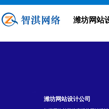
潍坊网站
潍坊网站设计公司