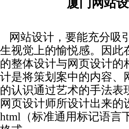
厦门网站设
网站设计，要能充分吸
生视觉上的愉悦感。因此
的整体设计与网页设计的
计是将策划案中的内容、
的认识通过艺术的手法表
网页设计师所设计出来的
html（标准通用标记语