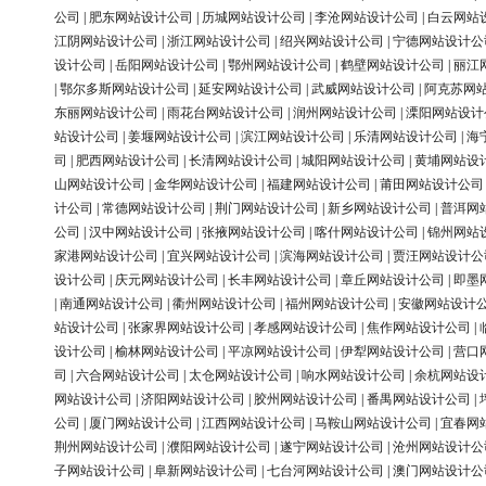
公司
|
肥东网站设计公司
|
历城网站设计公司
|
李沧网站设计公司
|
白云网站
江阴网站设计公司
|
浙江网站设计公司
|
绍兴网站设计公司
|
宁德网站设计公
设计公司
|
岳阳网站设计公司
|
鄂州网站设计公司
|
鹤壁网站设计公司
|
丽江
|
鄂尔多斯网站设计公司
|
延安网站设计公司
|
武威网站设计公司
|
阿克苏网
东丽网站设计公司
|
雨花台网站设计公司
|
润州网站设计公司
|
溧阳网站设计
站设计公司
|
姜堰网站设计公司
|
滨江网站设计公司
|
乐清网站设计公司
|
海
司
|
肥西网站设计公司
|
长清网站设计公司
|
城阳网站设计公司
|
黄埔网站设
山网站设计公司
|
金华网站设计公司
|
福建网站设计公司
|
莆田网站设计公司
计公司
|
常德网站设计公司
|
荆门网站设计公司
|
新乡网站设计公司
|
普洱网
公司
|
汉中网站设计公司
|
张掖网站设计公司
|
喀什网站设计公司
|
锦州网站
家港网站设计公司
|
宜兴网站设计公司
|
滨海网站设计公司
|
贾汪网站设计公
设计公司
|
庆元网站设计公司
|
长丰网站设计公司
|
章丘网站设计公司
|
即墨
|
南通网站设计公司
|
衢州网站设计公司
|
福州网站设计公司
|
安徽网站设计
站设计公司
|
张家界网站设计公司
|
孝感网站设计公司
|
焦作网站设计公司
|
设计公司
|
榆林网站设计公司
|
平凉网站设计公司
|
伊犁网站设计公司
|
营口
司
|
六合网站设计公司
|
太仓网站设计公司
|
响水网站设计公司
|
余杭网站设
网站设计公司
|
济阳网站设计公司
|
胶州网站设计公司
|
番禺网站设计公司
|
公司
|
厦门网站设计公司
|
江西网站设计公司
|
马鞍山网站设计公司
|
宜春网
荆州网站设计公司
|
濮阳网站设计公司
|
遂宁网站设计公司
|
沧州网站设计公
子网站设计公司
|
阜新网站设计公司
|
七台河网站设计公司
|
澳门网站设计公