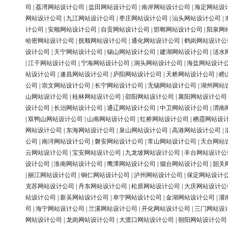
司
|
荔湾网站设计公司
|
盐田网站设计公司
|
南岸网站设计公司
|
海定网站设
网站设计公司
|
九江网站设计公司
|
枣庄网站设计公司
|
汕头网站设计公司
|
计公司
|
安顺网站设计公司
|
自贡网站设计公司
|
邯郸网站设计公司
|
阳泉网
哈密网站设计公司
|
抚顺网站设计公司
|
通化网站设计公司
|
鹤岗网站设计公
设计公司
|
天宁网站设计公司
|
锡山网站设计公司
|
建湖网站设计公司
|
涟水
|
江干网站设计公司
|
宁海网站设计公司
|
洞头网站设计公司
|
海盐网站设计
站设计公司
|
遂昌网站设计公司
|
庐阳网站设计公司
|
天桥网站设计公司
|
崂
公司
|
崇文网站设计公司
|
长宁网站设计公司
|
无锡网站设计公司
|
湖州网站
山网站设计公司
|
桂林网站设计公司
|
邵阳网站设计公司
|
襄阳网站设计公司
设计公司
|
长治网站设计公司
|
通辽网站设计公司
|
中卫网站设计公司
|
渭南
|
双鸭山网站设计公司
|
山南网站设计公司
|
红桥网站设计公司
|
栖霞网站设
网站设计公司
|
东海网站设计公司
|
泉山网站设计公司
|
高港网站设计公司
|
公司
|
南浔网站设计公司
|
磐安网站设计公司
|
常山网站设计公司
|
天台网站
云网站设计公司
|
宝安网站设计公司
|
九龙坡网站设计公司
|
丰台网站设计公
设计公司
|
淮南网站设计公司
|
鹰潭网站设计公司
|
烟台网站设计公司
|
韶关
|
丽江网站设计公司
|
铜仁网站设计公司
|
泸州网站设计公司
|
保定网站设计
克苏网站设计公司
|
丹东网站设计公司
|
松原网站设计公司
|
大庆网站设计公
站设计公司
|
新吴网站设计公司
|
阜宁网站设计公司
|
金湖网站设计公司
|
灌
司
|
海宁网站设计公司
|
兰溪网站设计公司
|
开化网站设计公司
|
三门网站设
网站设计公司
|
龙岗网站设计公司
|
大渡口网站设计公司
|
朝阳网站设计公司