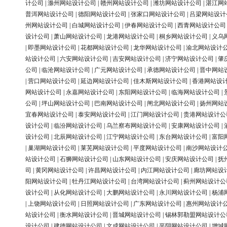
计公司
|
滁州网站设计公司
|
赣州网站设计公司
|
潍坊网站设计公司
|
湛江网
普洱网站设计公司
|
德阳网站设计公司
|
张家口网站设计公司
|
吕梁网站设计
州网站设计公司
|
白城网站设计公司
|
伊春网站设计公司
|
西青网站设计公司
设计公司
|
萧山网站设计公司
|
龙港网站设计公司
|
桐乡网站设计公司
|
义乌
|
即墨网站设计公司
|
花都网站设计公司
|
龙华网站设计公司
|
渝北网站设计
站设计公司
|
六安网站设计公司
|
吉安网站设计公司
|
济宁网站设计公司
|
肇
公司
|
临沧网站设计公司
|
广元网站设计公司
|
承德网站设计公司
|
晋中网站
|
营口网站设计公司
|
延边网站设计公司
|
佳木斯网站设计公司
|
香港网站设
网站设计公司
|
永嘉网站设计公司
|
东阳网站设计公司
|
临海网站设计公司
|
公司
|
坪山网站设计公司
|
巴南网站设计公司
|
闸北网站设计公司
|
扬州网站
宜春网站设计公司
|
泰安网站设计公司
|
江门网站设计公司
|
贵港网站设计公
设计公司
|
临汾网站设计公司
|
乌兰察布网站设计公司
|
安康网站设计公司
|
设计公司
|
北辰网站设计公司
|
江宁网站设计公司
|
东台网站设计公司
|
富阳
|
巢湖网站设计公司
|
莱芜网站设计公司
|
平度网站设计公司
|
南沙网站设计
站设计公司
|
石狮网站设计公司
|
山东网站设计公司
|
安庆网站设计公司
|
抚
司
|
黄冈网站设计公司
|
许昌网站设计公司
|
内江网站设计公司
|
廊坊网站设
阳网站设计公司
|
牡丹江网站设计公司
|
台湾网站设计公司
|
蓟州网站设计公
设计公司
|
从化网站设计公司
|
大鹏网站设计公司
|
永川网站设计公司
|
杨浦
|
上饶网站设计公司
|
日照网站设计公司
|
广东网站设计公司
|
惠州网站设计
站设计公司
|
衡水网站设计公司
|
晋城网站设计公司
|
锡林郭勒盟网站设计公
设计公司
|
建德网站设计公司
|
文成网站设计公司
|
平阴网站设计公司
|
增城