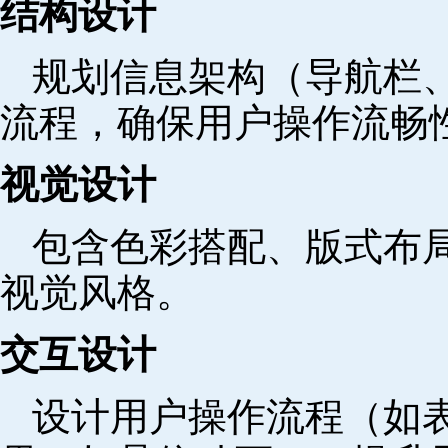
结构设计
规划信息架构（导航栏
流程，确保用户操作流畅
视觉设计
包含色彩搭配、版式布
视觉风格。
交互设计
设计用户操作流程（如