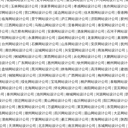
公司
|
花都网站设计公司
|
龙华网站设计公司
|
渝北网站设计公司
|
卢湾网站设计公司
|
计公司
|
玉林网站设计公司
|
张家界网站设计公司
|
孝感网站设计公司
|
焦作网站设计公
犁网站设计公司
|
营口网站设计公司
|
延边网站设计公司
|
佳木斯网站设计公司
|
香港网
|
临海网站设计公司
|
景宁网站设计公司
|
庐江网站设计公司
|
济阳网站设计公司
|
胶州
司
|
江西网站设计公司
|
马鞍山网站设计公司
|
宜春网站设计公司
|
泰安网站设计公司
|
计公司
|
乌兰察布网站设计公司
|
安康网站设计公司
|
酒泉网站设计公司
|
石河子网站设
平阳网站设计公司
|
永康网站设计公司
|
温岭网站设计公司
|
龙泉网站设计公司
|
巢湖网
|
台州网站设计公司
|
石狮网站设计公司
|
山东网站设计公司
|
安庆网站设计公司
|
抚州
司
|
廊坊网站设计公司
|
运城网站设计公司
|
兴安盟网站设计公司
|
商洛网站设计公司
|
设计公司
|
钢城网站设计公司
|
莱西网站设计公司
|
从化网站设计公司
|
大鹏网站设计公
站设计公司
|
广东网站设计公司
|
惠州网站设计公司
|
钦州网站设计公司
|
郴州网站设计
|
盘锦网站设计公司
|
黑河网站设计公司
|
静海网站设计公司
|
高淳网站设计公司
|
建德
公司
|
铜陵网站设计公司
|
滨州网站设计公司
|
广西网站设计公司
|
梅州网站设计公司
|
网站设计公司
|
绥化网站设计公司
|
宝坻网站设计公司
|
桐庐网站设计公司
|
泰顺网站设
尾网站设计公司
|
北海网站设计公司
|
怀化网站设计公司
|
南阳网站设计公司
|
宜宾网站
公司
|
泰州网站设计公司
|
池州网站设计公司
|
柳城网站设计公司
|
河源网站设计公司
|
设计公司
|
宿迁网站设计公司
|
黄山网站设计公司
|
临沂网站设计公司
|
阳江网站设计公
站设计公司
|
雅安网站设计公司
|
万盛网站设计公司
|
莱芜网站设计公司
|
东莞网站设计
昌网站设计公司
|
潮州网站设计公司
|
四川网站设计公司
|
眉山网站设计公司
|
大足网站
|
潼南网站设计公司
|
宁夏网站设计公司
|
綦江网站设计公司
|
青海网站设计公司
|
陕西
公司
|
天津网站设计公司
|
北京网站设计公司
|
南京网站设计公司
|
东城网站设计公司
|