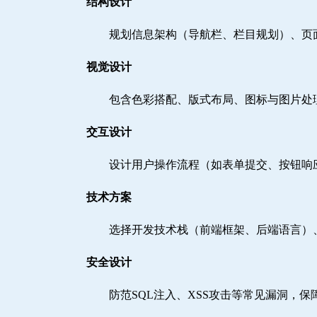
结构设计
规划信息架构（导航栏、栏目规划）、页
视觉设计
包含色彩搭配、版式布局、图标与图片处
交互设计
设计用户操作流程（如表单提交、按钮响
技术方案
选择开发技术栈（前端框架、后端语言）
安全设计
防范SQL注入、XSS攻击等常见漏洞，