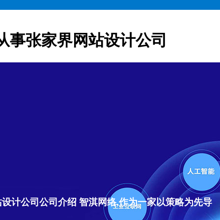
从事张家界网站设计公司
界网站设计公司公司介绍 智淇网络,作为一家以策略为先导