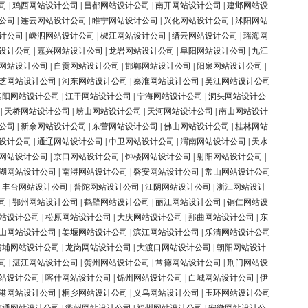
司
|
鸡西网站设计公司
|
昌都网站设计公司
|
南开网站设计公司
|
建邺网站设
公司
|
连云网站设计公司
|
睢宁网站设计公司
|
兴化网站设计公司
|
沭阳网站
计公司
|
嵊泗网站设计公司
|
椒江网站设计公司
|
缙云网站设计公司
|
瑶海网
设计公司
|
嘉兴网站设计公司
|
龙岩网站设计公司
|
阜阳网站设计公司
|
九江
网站设计公司
|
自贡网站设计公司
|
邯郸网站设计公司
|
阳泉网站设计公司
|
芝网站设计公司
|
河东网站设计公司
|
秦淮网站设计公司
|
吴江网站设计公司
泗阳网站设计公司
|
江干网站设计公司
|
宁海网站设计公司
|
洞头网站设计公
|
天桥网站设计公司
|
崂山网站设计公司
|
天河网站设计公司
|
南山网站设计
公司
|
新余网站设计公司
|
东营网站设计公司
|
佛山网站设计公司
|
桂林网站
设计公司
|
通辽网站设计公司
|
中卫网站设计公司
|
渭南网站设计公司
|
天水
网站设计公司
|
京口网站设计公司
|
钟楼网站设计公司
|
射阳网站设计公司
|
湖网站设计公司
|
南浔网站设计公司
|
磐安网站设计公司
|
常山网站设计公司
|
丰台网站设计公司
|
普陀网站设计公司
|
江阴网站设计公司
|
浙江网站设计
司
|
鄂州网站设计公司
|
鹤壁网站设计公司
|
丽江网站设计公司
|
铜仁网站设
站设计公司
|
松原网站设计公司
|
大庆网站设计公司
|
那曲网站设计公司
|
东
山网站设计公司
|
姜堰网站设计公司
|
滨江网站设计公司
|
乐清网站设计公司
黄埔网站设计公司
|
龙岗网站设计公司
|
大渡口网站设计公司
|
朝阳网站设计
司
|
湛江网站设计公司
|
贺州网站设计公司
|
常德网站设计公司
|
荆门网站设
站设计公司
|
喀什网站设计公司
|
锦州网站设计公司
|
白城网站设计公司
|
伊
港网站设计公司
|
桐乡网站设计公司
|
义乌网站设计公司
|
玉环网站设计公司