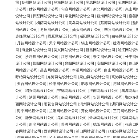
司
|
朔州网站设计公司
|
乌海网站设计公司
|
吴忠网站设计公司
|
宝鸡网站设
计公司
|
姑苏网站设计公司
|
句容网站设计公司
|
新北网站设计公司
|
惠山网
设计公司
|
拱墅网站设计公司
|
奉化网站设计公司
|
瓯海网站设计公司
|
嘉善
站设计公司
|
槐荫网站设计公司
|
黄岛网站设计公司
|
荔湾网站设计公司
|
盐
网站设计公司
|
枣庄网站设计公司
|
汕头网站设计公司
|
来宾网站设计公司
|
赤峰网站设计公司
|
固原网站设计公司
|
咸阳网站设计公司
|
白银网站设计公
|
丹徒网站设计公司
|
天宁网站设计公司
|
锡山网站设计公司
|
建湖网站设计
司
|
海盐网站设计公司
|
吴兴网站设计公司
|
新昌网站设计公司
|
浦江网站设
公司
|
沙坪坝网站设计公司
|
江苏网站设计公司
|
崇文网站设计公司
|
长宁网
设计公司
|
邵阳网站设计公司
|
襄阳网站设计公司
|
安阳网站设计公司
|
保山
网站设计公司
|
昌吉网站设计公司
|
本溪网站设计公司
|
白山网站设计公司
|
盱眙网站设计公司
|
东海网站设计公司
|
泉山网站设计公司
|
高港网站设计公
|
天台网站设计公司
|
松阳网站设计公司
|
肥东网站设计公司
|
历城网站设计
公司
|
绍兴网站设计公司
|
宁德网站设计公司
|
淮南网站设计公司
|
鹰潭网站
计公司
|
泸州网站设计公司
|
保定网站设计公司
|
忻州网站设计公司
|
鄂尔多
丽网站设计公司
|
雨花台网站设计公司
|
润州网站设计公司
|
溧阳网站设计公
|
海宁网站设计公司
|
兰溪网站设计公司
|
开化网站设计公司
|
三门网站设计
公司
|
静安网站设计公司
|
昆山网站设计公司
|
金华网站设计公司
|
福建网站
计公司
|
新乡网站设计公司
|
普洱网站设计公司
|
德阳网站设计公司
|
张家口
春网站设计公司
|
西青网站设计公司
|
浦口网站设计公司
|
张家港网站设计公