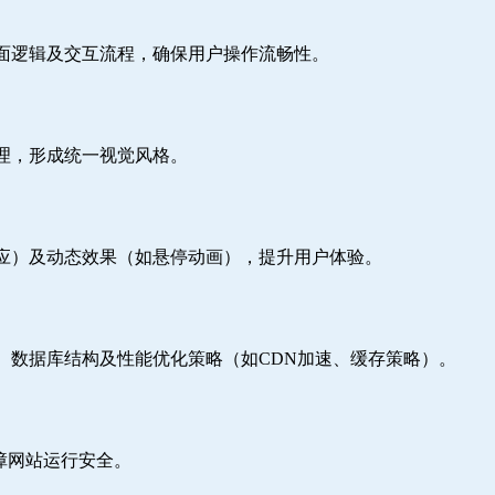
面逻辑及交互流程，确保用户操作流畅性。
理，形成统一视觉风格。
应）及动态效果（如悬停动画），提升用户体验。
、数据库结构及性能优化策略（如CDN加速、缓存策略）。
保障网站运行安全。