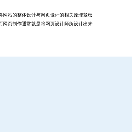
将网站的整体设计与网页设计的相关原理紧密
而网页制作通常就是将网页设计师所设计出来