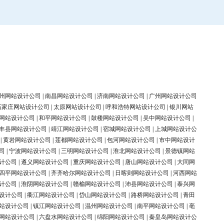
州网站设计公司
|
南昌网站设计公司
|
济南网站设计公司
|
广州网站设计公司
石家庄网站设计公司
|
太原网站设计公司
|
呼和浩特网站设计公司
|
银川网站
网站设计公司
|
和平网站设计公司
|
鼓楼网站设计公司
|
吴中网站设计公司
|
丰县网站设计公司
|
靖江网站设计公司
|
宿城网站设计公司
|
上城网站设计公
|
黄岩网站设计公司
|
莲都网站设计公司
|
包河网站设计公司
|
市中网站设计
司
|
宁波网站设计公司
|
三明网站设计公司
|
淮北网站设计公司
|
景德镇网站
计公司
|
遵义网站设计公司
|
重庆网站设计公司
|
唐山网站设计公司
|
大同网
四平网站设计公司
|
齐齐哈尔网站设计公司
|
日喀则网站设计公司
|
河西网站
计公司
|
淮阴网站设计公司
|
赣榆网站设计公司
|
沛县网站设计公司
|
泰兴网
设计公司
|
衢江网站设计公司
|
岱山网站设计公司
|
路桥网站设计公司
|
青田
站设计公司
|
镇江网站设计公司
|
温州网站设计公司
|
南平网站设计公司
|
亳
网站设计公司
|
六盘水网站设计公司
|
绵阳网站设计公司
|
秦皇岛网站设计公