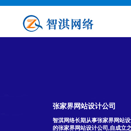
张家界网站设计公司
智淇网络长期从事张家界网站设计服
的张家界网站设计公司,自成立