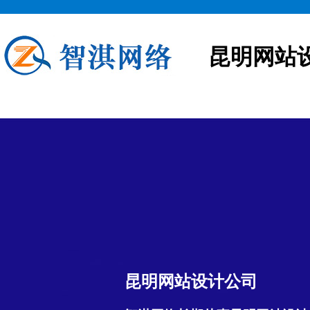
昆明网站
昆明网站设计公司