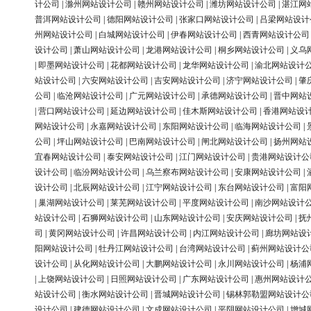
计公司
|
滁州网站设计公司
|
赣州网站设计公司
|
潍坊网站设计公司
|
湛江网
普洱网站设计公司
|
德阳网站设计公司
|
张家口网站设计公司
|
吕梁网站设计
州网站设计公司
|
白城网站设计公司
|
伊春网站设计公司
|
西青网站设计公司
设计公司
|
萧山网站设计公司
|
龙港网站设计公司
|
桐乡网站设计公司
|
义乌
|
即墨网站设计公司
|
花都网站设计公司
|
龙华网站设计公司
|
渝北网站设计
站设计公司
|
六安网站设计公司
|
吉安网站设计公司
|
济宁网站设计公司
|
肇
公司
|
临沧网站设计公司
|
广元网站设计公司
|
承德网站设计公司
|
晋中网站
|
营口网站设计公司
|
延边网站设计公司
|
佳木斯网站设计公司
|
香港网站设
网站设计公司
|
永嘉网站设计公司
|
东阳网站设计公司
|
临海网站设计公司
|
公司
|
坪山网站设计公司
|
巴南网站设计公司
|
闸北网站设计公司
|
扬州网站
宜春网站设计公司
|
泰安网站设计公司
|
江门网站设计公司
|
贵港网站设计公
设计公司
|
临汾网站设计公司
|
乌兰察布网站设计公司
|
安康网站设计公司
|
设计公司
|
北辰网站设计公司
|
江宁网站设计公司
|
东台网站设计公司
|
富阳
|
巢湖网站设计公司
|
莱芜网站设计公司
|
平度网站设计公司
|
南沙网站设计
站设计公司
|
石狮网站设计公司
|
山东网站设计公司
|
安庆网站设计公司
|
抚
司
|
黄冈网站设计公司
|
许昌网站设计公司
|
内江网站设计公司
|
廊坊网站设
阳网站设计公司
|
牡丹江网站设计公司
|
台湾网站设计公司
|
蓟州网站设计公
设计公司
|
从化网站设计公司
|
大鹏网站设计公司
|
永川网站设计公司
|
杨浦
|
上饶网站设计公司
|
日照网站设计公司
|
广东网站设计公司
|
惠州网站设计
站设计公司
|
衡水网站设计公司
|
晋城网站设计公司
|
锡林郭勒盟网站设计公
设计公司
|
建德网站设计公司
|
文成网站设计公司
|
平阴网站设计公司
|
增城