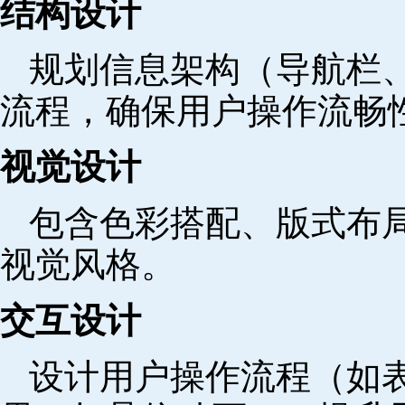
结构设计
规划信息架构（导航栏
流程，确保用户操作流畅
视觉设计
包含色彩搭配、版式布
视觉风格。
交互设计
设计用户操作流程（如