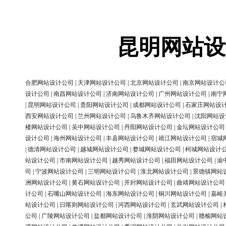
昆明网站设
合肥网站设计公司
|
天津网站设计公司
|
北京网站设计公司
|
南京网站设计公
设计公司
|
南昌网站设计公司
|
济南网站设计公司
|
广州网站设计公司
|
南宁
|
昆明网站设计公司
|
贵阳网站设计公司
|
成都网站设计公司
|
石家庄网站设
西安网站设计公司
|
兰州网站设计公司
|
乌鲁木齐网站设计公司
|
沈阳网站设
楼网站设计公司
|
吴中网站设计公司
|
丹阳网站设计公司
|
金坛网站设计公司
设计公司
|
海州网站设计公司
|
丰县网站设计公司
|
靖江网站设计公司
|
宿城
|
德清网站设计公司
|
越城网站设计公司
|
婺城网站设计公司
|
柯城网站设计
站设计公司
|
市南网站设计公司
|
越秀网站设计公司
|
福田网站设计公司
|
渝
司
|
宁波网站设计公司
|
三明网站设计公司
|
淮北网站设计公司
|
景德镇网站
洲网站设计公司
|
黄石网站设计公司
|
开封网站设计公司
|
曲靖网站设计公司
计公司
|
石嘴山网站设计公司
|
海东网站设计公司
|
铜川网站设计公司
|
嘉峪
站设计公司
|
日喀则网站设计公司
|
河西网站设计公司
|
玄武网站设计公司
|
公司
|
广陵网站设计公司
|
盐都网站设计公司
|
淮阴网站设计公司
|
赣榆网站