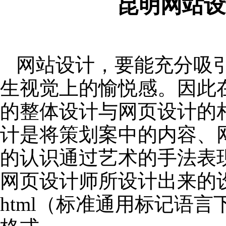
昆明网站设
网站设计，要能充分吸
生视觉上的愉悦感。因此
的整体设计与网页设计的
计是将策划案中的内容、
的认识通过艺术的手法表
网页设计师所设计出来的
html（标准通用标记语