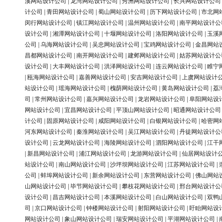
溪网站设计公司
|
龙湾网站设计公司
|
秀洲网站设计公司
|
长兴网站设计公司
计公司
|
青田网站设计公司
|
蜀山网站设计公司
|
历下网站设计公司
|
市北网
闵行网站设计公司
|
镇江网站设计公司
|
温州网站设计公司
|
南平网站设计公
设计公司
|
湘潭网站设计公司
|
十堰网站设计公司
|
洛阳网站设计公司
|
玉溪
公司
|
乌海网站设计公司
|
吴忠网站设计公司
|
宝鸡网站设计公司
|
金昌网站
昌都网站设计公司
|
南开网站设计公司
|
建邺网站设计公司
|
姑苏网站设计公
设计公司
|
大丰网站设计公司
|
洪泽网站设计公司
|
连云网站设计公司
|
睢宁
|
瓯海网站设计公司
|
嘉善网站设计公司
|
安吉网站设计公司
|
上虞网站设计
站设计公司
|
瑶海网站设计公司
|
槐荫网站设计公司
|
黄岛网站设计公司
|
荔
司
|
常州网站设计公司
|
嘉兴网站设计公司
|
龙岩网站设计公司
|
阜阳网站设
网站设计公司
|
宜昌网站设计公司
|
平顶山网站设计公司
|
昭通网站设计公司
计公司
|
固原网站设计公司
|
咸阳网站设计公司
|
白银网站设计公司
|
哈密网
河东网站设计公司
|
秦淮网站设计公司
|
吴江网站设计公司
|
丹徒网站设计公
设计公司
|
云龙网站设计公司
|
海陵网站设计公司
|
泗阳网站设计公司
|
江干
|
新昌网站设计公司
|
浦江网站设计公司
|
龙游网站设计公司
|
仙居网站设计
站设计公司
|
南山网站设计公司
|
沙坪坝网站设计公司
|
江苏网站设计公司
|
公司
|
蚌埠网站设计公司
|
新余网站设计公司
|
东营网站设计公司
|
佛山网站
山网站设计公司
|
毕节网站设计公司
|
攀枝花网站设计公司
|
邢台网站设计公
设计公司
|
昌吉网站设计公司
|
本溪网站设计公司
|
白山网站设计公司
|
双鸭
司
|
京口网站设计公司
|
钟楼网站设计公司
|
射阳网站设计公司
|
盱眙网站设
网站设计公司
|
象山网站设计公司
|
瑞安网站设计公司
|
平湖网站设计公司
|