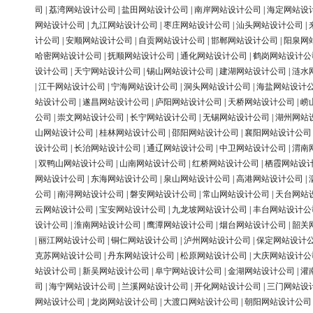
司
|
荔湾网站设计公司
|
盐田网站设计公司
|
南岸网站设计公司
|
海定网站设
网站设计公司
|
九江网站设计公司
|
枣庄网站设计公司
|
汕头网站设计公司
|
计公司
|
安顺网站设计公司
|
自贡网站设计公司
|
邯郸网站设计公司
|
阳泉网
哈密网站设计公司
|
抚顺网站设计公司
|
通化网站设计公司
|
鹤岗网站设计公
设计公司
|
天宁网站设计公司
|
锡山网站设计公司
|
建湖网站设计公司
|
涟水
|
江干网站设计公司
|
宁海网站设计公司
|
洞头网站设计公司
|
海盐网站设计
站设计公司
|
遂昌网站设计公司
|
庐阳网站设计公司
|
天桥网站设计公司
|
崂
公司
|
崇文网站设计公司
|
长宁网站设计公司
|
无锡网站设计公司
|
湖州网站
山网站设计公司
|
桂林网站设计公司
|
邵阳网站设计公司
|
襄阳网站设计公司
设计公司
|
长治网站设计公司
|
通辽网站设计公司
|
中卫网站设计公司
|
渭南
|
双鸭山网站设计公司
|
山南网站设计公司
|
红桥网站设计公司
|
栖霞网站设
网站设计公司
|
东海网站设计公司
|
泉山网站设计公司
|
高港网站设计公司
|
公司
|
南浔网站设计公司
|
磐安网站设计公司
|
常山网站设计公司
|
天台网站
云网站设计公司
|
宝安网站设计公司
|
九龙坡网站设计公司
|
丰台网站设计公
设计公司
|
淮南网站设计公司
|
鹰潭网站设计公司
|
烟台网站设计公司
|
韶关
|
丽江网站设计公司
|
铜仁网站设计公司
|
泸州网站设计公司
|
保定网站设计
克苏网站设计公司
|
丹东网站设计公司
|
松原网站设计公司
|
大庆网站设计公
站设计公司
|
新吴网站设计公司
|
阜宁网站设计公司
|
金湖网站设计公司
|
灌
司
|
海宁网站设计公司
|
兰溪网站设计公司
|
开化网站设计公司
|
三门网站设
网站设计公司
|
龙岗网站设计公司
|
大渡口网站设计公司
|
朝阳网站设计公司