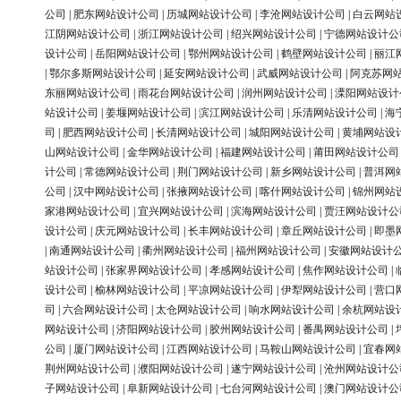
公司
|
肥东网站设计公司
|
历城网站设计公司
|
李沧网站设计公司
|
白云网站
江阴网站设计公司
|
浙江网站设计公司
|
绍兴网站设计公司
|
宁德网站设计公
设计公司
|
岳阳网站设计公司
|
鄂州网站设计公司
|
鹤壁网站设计公司
|
丽江
|
鄂尔多斯网站设计公司
|
延安网站设计公司
|
武威网站设计公司
|
阿克苏网
东丽网站设计公司
|
雨花台网站设计公司
|
润州网站设计公司
|
溧阳网站设计
站设计公司
|
姜堰网站设计公司
|
滨江网站设计公司
|
乐清网站设计公司
|
海
司
|
肥西网站设计公司
|
长清网站设计公司
|
城阳网站设计公司
|
黄埔网站设
山网站设计公司
|
金华网站设计公司
|
福建网站设计公司
|
莆田网站设计公司
计公司
|
常德网站设计公司
|
荆门网站设计公司
|
新乡网站设计公司
|
普洱网
公司
|
汉中网站设计公司
|
张掖网站设计公司
|
喀什网站设计公司
|
锦州网站
家港网站设计公司
|
宜兴网站设计公司
|
滨海网站设计公司
|
贾汪网站设计公
设计公司
|
庆元网站设计公司
|
长丰网站设计公司
|
章丘网站设计公司
|
即墨
|
南通网站设计公司
|
衢州网站设计公司
|
福州网站设计公司
|
安徽网站设计
站设计公司
|
张家界网站设计公司
|
孝感网站设计公司
|
焦作网站设计公司
|
设计公司
|
榆林网站设计公司
|
平凉网站设计公司
|
伊犁网站设计公司
|
营口
司
|
六合网站设计公司
|
太仓网站设计公司
|
响水网站设计公司
|
余杭网站设
网站设计公司
|
济阳网站设计公司
|
胶州网站设计公司
|
番禺网站设计公司
|
公司
|
厦门网站设计公司
|
江西网站设计公司
|
马鞍山网站设计公司
|
宜春网
荆州网站设计公司
|
濮阳网站设计公司
|
遂宁网站设计公司
|
沧州网站设计公
子网站设计公司
|
阜新网站设计公司
|
七台河网站设计公司
|
澳门网站设计公