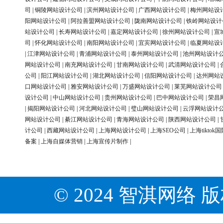
司
|
铜陵网站设计公司
|
滨州网站设计公司
|
广西网站设计公司
|
梅州网站设
阳网站设计公司
|
阿拉善盟网站设计公司
|
陇南网站设计公司
|
铁岭网站设计
站设计公司
|
长寿网站设计公司
|
嘉定网站设计公司
|
徐州网站设计公司
|
宣
司
|
怀化网站设计公司
|
南阳网站设计公司
|
宜宾网站设计公司
|
临夏网站设
|
江津网站设计公司
|
青浦网站设计公司
|
泰州网站设计公司
|
池州网站设计
网站设计公司
|
南充网站设计公司
|
甘南网站设计公司
|
武清网站设计公司
|
公司
|
阳江网站设计公司
|
湖北网站设计公司
|
信阳网站设计公司
|
达州网站
口网站设计公司
|
雅安网站设计公司
|
万盛网站设计公司
|
莱芜网站设计公司
设计公司
|
中山网站设计公司
|
贵州网站设计公司
|
巴中网站设计公司
|
荣昌
|
揭阳网站设计公司
|
河北网站设计公司
|
璧山网站设计公司
|
云浮网站设计
网站设计公司
|
綦江网站设计公司
|
青海网站设计公司
|
陕西网站设计公司
|
计公司
|
西藏网站设计公司
|
上海网站设计公司
|
上海SEO公司
|
上海tiktok
备案
|
上海自媒体营销
|
上海宣传片制作
|
© 2024 智淇网络 版权所有