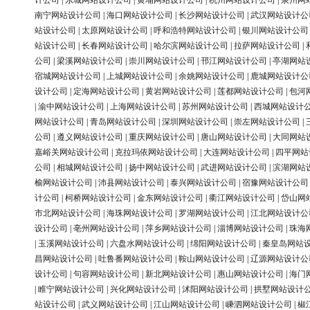
计公司
|
东城网站设计公司
|
黄埔网站设计公司
|
杭州网站设计公司
|
泉州网
南宁网站设计公司
|
海口网站设计公司
|
长沙网站设计公司
|
武汉网站设计公
站设计公司
|
太原网站设计公司
|
呼和浩特网站设计公司
|
银川网站设计公司
站设计公司
|
长春网站设计公司
|
哈尔滨网站设计公司
|
拉萨网站设计公司
|
公司
|
梁溪网站设计公司
|
崇川网站设计公司
|
邗江网站设计公司
|
亭湖网站
宿城网站设计公司
|
上城网站设计公司
|
余姚网站设计公司
|
鹿城网站设计公
设计公司
|
定海网站设计公司
|
黄岩网站设计公司
|
莲都网站设计公司
|
包河
|
渝中网站设计公司
|
上海网站设计公司
|
苏州网站设计公司
|
西城网站设计
网站设计公司
|
青岛网站设计公司
|
深圳网站设计公司
|
崇左网站设计公司
|
公司
|
遵义网站设计公司
|
重庆网站设计公司
|
唐山网站设计公司
|
大同网站
嘉峪关网站设计公司
|
克拉玛依网站设计公司
|
大连网站设计公司
|
四平网站
公司
|
相城网站设计公司
|
扬中网站设计公司
|
武进网站设计公司
|
滨湖网站
榆网站设计公司
|
沛县网站设计公司
|
泰兴网站设计公司
|
宿豫网站设计公司
计公司
|
柯桥网站设计公司
|
金东网站设计公司
|
衢江网站设计公司
|
岱山网
市北网站设计公司
|
海珠网站设计公司
|
罗湖网站设计公司
|
江北网站设计公
设计公司
|
亳州网站设计公司
|
萍乡网站设计公司
|
淄博网站设计公司
|
珠海
|
玉溪网站设计公司
|
六盘水网站设计公司
|
绵阳网站设计公司
|
秦皇岛网站
昌网站设计公司
|
吐鲁番网站设计公司
|
鞍山网站设计公司
|
辽源网站设计公
设计公司
|
句容网站设计公司
|
新北网站设计公司
|
惠山网站设计公司
|
海门
|
睢宁网站设计公司
|
兴化网站设计公司
|
沭阳网站设计公司
|
拱墅网站设计
站设计公司
|
武义网站设计公司
|
江山网站设计公司
|
嵊泗网站设计公司
|
椒