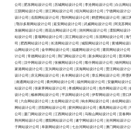
公司
|
肥东网站设计公司
|
历城网站设计公司
|
李沧网站设计公司
|
白云网站
江阴网站设计公司
|
浙江网站设计公司
|
绍兴网站设计公司
|
宁德网站设计公
设计公司
|
岳阳网站设计公司
|
鄂州网站设计公司
|
鹤壁网站设计公司
|
丽江
|
鄂尔多斯网站设计公司
|
延安网站设计公司
|
武威网站设计公司
|
阿克苏网
东丽网站设计公司
|
雨花台网站设计公司
|
润州网站设计公司
|
溧阳网站设计
站设计公司
|
姜堰网站设计公司
|
滨江网站设计公司
|
乐清网站设计公司
|
海
司
|
肥西网站设计公司
|
长清网站设计公司
|
城阳网站设计公司
|
黄埔网站设
山网站设计公司
|
金华网站设计公司
|
福建网站设计公司
|
莆田网站设计公司
计公司
|
常德网站设计公司
|
荆门网站设计公司
|
新乡网站设计公司
|
普洱网
公司
|
汉中网站设计公司
|
张掖网站设计公司
|
喀什网站设计公司
|
锦州网站
家港网站设计公司
|
宜兴网站设计公司
|
滨海网站设计公司
|
贾汪网站设计公
设计公司
|
庆元网站设计公司
|
长丰网站设计公司
|
章丘网站设计公司
|
即墨
|
南通网站设计公司
|
衢州网站设计公司
|
福州网站设计公司
|
安徽网站设计
站设计公司
|
张家界网站设计公司
|
孝感网站设计公司
|
焦作网站设计公司
|
设计公司
|
榆林网站设计公司
|
平凉网站设计公司
|
伊犁网站设计公司
|
营口
司
|
六合网站设计公司
|
太仓网站设计公司
|
响水网站设计公司
|
余杭网站设
网站设计公司
|
济阳网站设计公司
|
胶州网站设计公司
|
番禺网站设计公司
|
公司
|
厦门网站设计公司
|
江西网站设计公司
|
马鞍山网站设计公司
|
宜春网
荆州网站设计公司
|
濮阳网站设计公司
|
遂宁网站设计公司
|
沧州网站设计公
子网站设计公司
|
阜新网站设计公司
|
七台河网站设计公司
|
澳门网站设计公