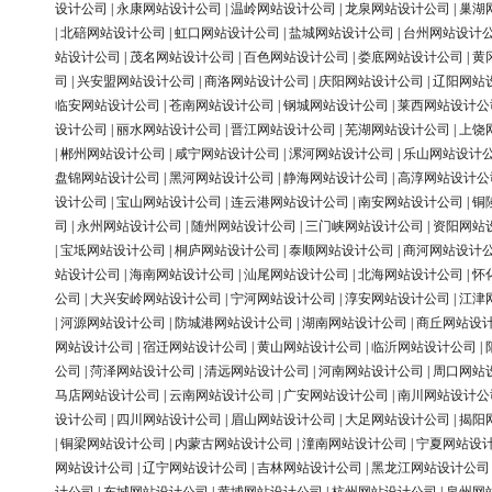
设计公司
|
永康网站设计公司
|
温岭网站设计公司
|
龙泉网站设计公司
|
巢湖
|
北碚网站设计公司
|
虹口网站设计公司
|
盐城网站设计公司
|
台州网站设计
站设计公司
|
茂名网站设计公司
|
百色网站设计公司
|
娄底网站设计公司
|
黄
司
|
兴安盟网站设计公司
|
商洛网站设计公司
|
庆阳网站设计公司
|
辽阳网站
临安网站设计公司
|
苍南网站设计公司
|
钢城网站设计公司
|
莱西网站设计公
设计公司
|
丽水网站设计公司
|
晋江网站设计公司
|
芜湖网站设计公司
|
上饶
|
郴州网站设计公司
|
咸宁网站设计公司
|
漯河网站设计公司
|
乐山网站设计
盘锦网站设计公司
|
黑河网站设计公司
|
静海网站设计公司
|
高淳网站设计公
设计公司
|
宝山网站设计公司
|
连云港网站设计公司
|
南安网站设计公司
|
铜
司
|
永州网站设计公司
|
随州网站设计公司
|
三门峡网站设计公司
|
资阳网站
|
宝坻网站设计公司
|
桐庐网站设计公司
|
泰顺网站设计公司
|
商河网站设计
站设计公司
|
海南网站设计公司
|
汕尾网站设计公司
|
北海网站设计公司
|
怀
公司
|
大兴安岭网站设计公司
|
宁河网站设计公司
|
淳安网站设计公司
|
江津
|
河源网站设计公司
|
防城港网站设计公司
|
湖南网站设计公司
|
商丘网站设
网站设计公司
|
宿迁网站设计公司
|
黄山网站设计公司
|
临沂网站设计公司
|
公司
|
菏泽网站设计公司
|
清远网站设计公司
|
河南网站设计公司
|
周口网站
马店网站设计公司
|
云南网站设计公司
|
广安网站设计公司
|
南川网站设计公
设计公司
|
四川网站设计公司
|
眉山网站设计公司
|
大足网站设计公司
|
揭阳
|
铜梁网站设计公司
|
内蒙古网站设计公司
|
潼南网站设计公司
|
宁夏网站设
网站设计公司
|
辽宁网站设计公司
|
吉林网站设计公司
|
黑龙江网站设计公司