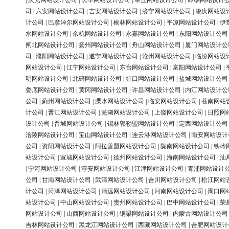
|
庆元网站设计公司
|
长丰网站设计公司
|
章丘网站设计公司
|
即墨网站设计
司
|
六安网站设计公司
|
吉安网站设计公司
|
济宁网站设计公司
|
肇庆网站设
计公司
|
巴彦淖尔网站设计公司
|
榆林网站设计公司
|
平凉网站设计公司
|
伊
水网站设计公司
|
余杭网站设计公司
|
永嘉网站设计公司
|
东阳网站设计公司
闸北网站设计公司
|
扬州网站设计公司
|
舟山网站设计公司
|
厦门网站设计公
司
|
濮阳网站设计公司
|
遂宁网站设计公司
|
沧州网站设计公司
|
临汾网站设
网站设计公司
|
江宁网站设计公司
|
东台网站设计公司
|
富阳网站设计公司
|
明网站设计公司
|
北碚网站设计公司
|
虹口网站设计公司
|
盐城网站设计公司
娄底网站设计公司
|
黄冈网站设计公司
|
许昌网站设计公司
|
内江网站设计公
公司
|
蓟州网站设计公司
|
溧水网站设计公司
|
临安网站设计公司
|
苍南网站
计公司
|
晋江网站设计公司
|
芜湖网站设计公司
|
上饶网站设计公司
|
日照网
设计公司
|
晋城网站设计公司
|
锡林郭勒盟网站设计公司
|
定西网站设计公司
涪陵网站设计公司
|
宝山网站设计公司
|
连云港网站设计公司
|
南安网站设计
公司
|
资阳网站设计公司
|
阿拉善盟网站设计公司
|
陇南网站设计公司
|
铁岭
站设计公司
|
宣城网站设计公司
|
德州网站设计公司
|
海南网站设计公司
|
汕
|
宁河网站设计公司
|
淳安网站设计公司
|
江津网站设计公司
|
青浦网站设计
公司
|
甘南网站设计公司
|
武清网站设计公司
|
合川网站设计公司
|
松江网站
计公司
|
菏泽网站设计公司
|
清远网站设计公司
|
河南网站设计公司
|
周口网
站设计公司
|
中山网站设计公司
|
贵州网站设计公司
|
巴中网站设计公司
|
荣
网站设计公司
|
山西网站设计公司
|
铜梁网站设计公司
|
内蒙古网站设计公司
吉林网站设计公司
|
黑龙江网站设计公司
|
西藏网站设计公司
|
合肥网站设计