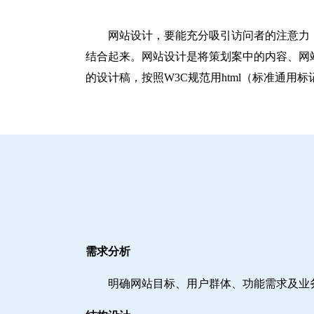
网站设计，要能充分吸引访问者的注意力
结合起来。网站设计是将策划案中的内容、网
的设计稿，按照W3C规范用html（标准通
需求分析
明确网站目标、用户群体、功能需求及业