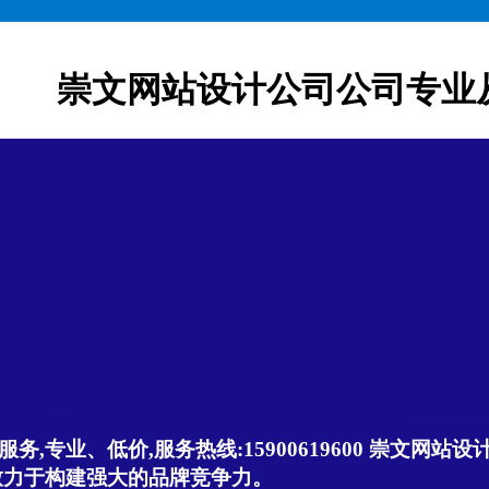
崇文网站设计公司公司专业
,专业、低价,服务热线:15900619600 崇文网
致力于构建强大的品牌竞争力。