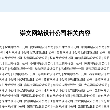
崇文网站设计公司相关内容
司
|
东城网站设计公司
|
黄埔网站设计公司
|
杭州网站设计公司
|
泉州网站设计公司
|
宿
公司
|
郑州网站设计公司
|
昆明网站设计公司
|
贵阳网站设计公司
|
成都网站设计公司
|
木齐网站设计公司
|
沈阳网站设计公司
|
长春网站设计公司
|
哈尔滨网站设计公司
|
拉萨
司
|
邗江网站设计公司
|
亭湖网站设计公司
|
清江浦网站设计公司
|
海州网站设计公司
|
计公司
|
越城网站设计公司
|
婺城网站设计公司
|
柯城网站设计公司
|
定海网站设计公司
设计公司
|
上海网站设计公司
|
苏州网站设计公司
|
西城网站设计公司
|
浦东网站设计公
网站设计公司
|
株洲网站设计公司
|
黄石网站设计公司
|
开封网站设计公司
|
曲靖网站设
铜川网站设计公司
|
嘉峪关网站设计公司
|
克拉玛依网站设计公司
|
大连网站设计公司
|
网站设计公司
|
滨湖网站设计公司
|
通州网站设计公司
|
广陵网站设计公司
|
盐都网站设
湾网站设计公司
|
秀洲网站设计公司
|
长兴网站设计公司
|
柯桥网站设计公司
|
金东网站
海珠网站设计公司
|
罗湖网站设计公司
|
江北网站设计公司
|
宣武网站设计公司
|
闵行网
|
柳州网站设计公司
|
湘潭网站设计公司
|
十堰网站设计公司
|
洛阳网站设计公司
|
玉溪