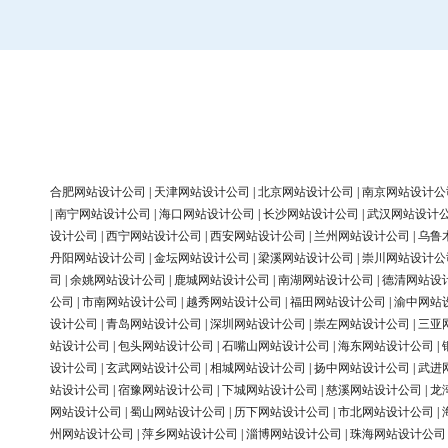
合肥网站设计公司
|
天津网站设计公司
|
北京网站设计公司
|
南京网站设计公
|
南宁网站设计公司
|
海口网站设计公司
|
长沙网站设计公司
|
武汉网站设计
设计公司
|
西宁网站设计公司
|
西安网站设计公司
|
兰州网站设计公司
|
乌鲁
丹阳网站设计公司
|
金坛网站设计公司
|
梁溪网站设计公司
|
崇川网站设计公
司
|
余姚网站设计公司
|
鹿城网站设计公司
|
南湖网站设计公司
|
德清网站设
公司
|
市南网站设计公司
|
越秀网站设计公司
|
福田网站设计公司
|
渝中网站
设计公司
|
青岛网站设计公司
|
深圳网站设计公司
|
崇左网站设计公司
|
三亚
站设计公司
|
包头网站设计公司
|
石嘴山网站设计公司
|
海东网站设计公司
|
设计公司
|
玄武网站设计公司
|
相城网站设计公司
|
扬中网站设计公司
|
武进
站设计公司
|
宿豫网站设计公司
|
下城网站设计公司
|
慈溪网站设计公司
|
龙
网站设计公司
|
蜀山网站设计公司
|
历下网站设计公司
|
市北网站设计公司
|
州网站设计公司
|
萍乡网站设计公司
|
淄博网站设计公司
|
珠海网站设计公司