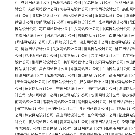
司
|
朔州网站设计公司
|
乌海网站设计公司
|
吴忠网站设计公司
|
宝鸡网站设
计公司
|
姑苏网站设计公司
|
句容网站设计公司
|
新北网站设计公司
|
惠山网
设计公司
|
拱墅网站设计公司
|
奉化网站设计公司
|
瓯海网站设计公司
|
嘉善
站设计公司
|
槐荫网站设计公司
|
黄岛网站设计公司
|
荔湾网站设计公司
|
盐
网站设计公司
|
枣庄网站设计公司
|
汕头网站设计公司
|
来宾网站设计公司
|
赤峰网站设计公司
|
固原网站设计公司
|
咸阳网站设计公司
|
白银网站设计公
|
丹徒网站设计公司
|
天宁网站设计公司
|
锡山网站设计公司
|
建湖网站设计
司
|
海盐网站设计公司
|
吴兴网站设计公司
|
新昌网站设计公司
|
浦江网站设
公司
|
沙坪坝网站设计公司
|
江苏网站设计公司
|
崇文网站设计公司
|
长宁网
设计公司
|
邵阳网站设计公司
|
襄阳网站设计公司
|
安阳网站设计公司
|
保山
网站设计公司
|
昌吉网站设计公司
|
本溪网站设计公司
|
白山网站设计公司
|
盱眙网站设计公司
|
东海网站设计公司
|
泉山网站设计公司
|
高港网站设计公
|
天台网站设计公司
|
松阳网站设计公司
|
肥东网站设计公司
|
历城网站设计
公司
|
绍兴网站设计公司
|
宁德网站设计公司
|
淮南网站设计公司
|
鹰潭网站
计公司
|
泸州网站设计公司
|
保定网站设计公司
|
忻州网站设计公司
|
鄂尔多
丽网站设计公司
|
雨花台网站设计公司
|
润州网站设计公司
|
溧阳网站设计公
|
海宁网站设计公司
|
兰溪网站设计公司
|
开化网站设计公司
|
三门网站设计
公司
|
静安网站设计公司
|
昆山网站设计公司
|
金华网站设计公司
|
福建网站
计公司
|
新乡网站设计公司
|
普洱网站设计公司
|
德阳网站设计公司
|
张家口
春网站设计公司
|
西青网站设计公司
|
浦口网站设计公司
|
张家港网站设计公