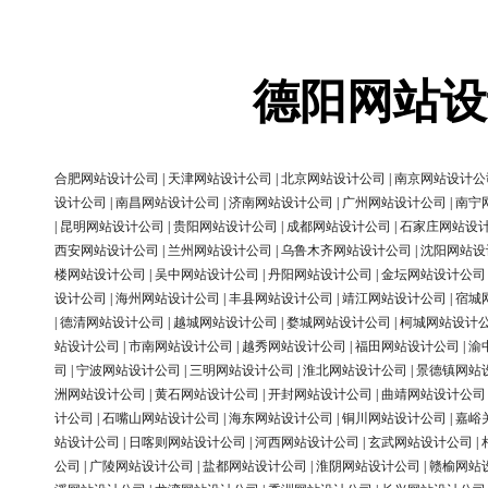
德阳网站设
合肥网站设计公司
|
天津网站设计公司
|
北京网站设计公司
|
南京网站设计公
设计公司
|
南昌网站设计公司
|
济南网站设计公司
|
广州网站设计公司
|
南宁
|
昆明网站设计公司
|
贵阳网站设计公司
|
成都网站设计公司
|
石家庄网站设
西安网站设计公司
|
兰州网站设计公司
|
乌鲁木齐网站设计公司
|
沈阳网站设
楼网站设计公司
|
吴中网站设计公司
|
丹阳网站设计公司
|
金坛网站设计公司
设计公司
|
海州网站设计公司
|
丰县网站设计公司
|
靖江网站设计公司
|
宿城
|
德清网站设计公司
|
越城网站设计公司
|
婺城网站设计公司
|
柯城网站设计
站设计公司
|
市南网站设计公司
|
越秀网站设计公司
|
福田网站设计公司
|
渝
司
|
宁波网站设计公司
|
三明网站设计公司
|
淮北网站设计公司
|
景德镇网站
洲网站设计公司
|
黄石网站设计公司
|
开封网站设计公司
|
曲靖网站设计公司
计公司
|
石嘴山网站设计公司
|
海东网站设计公司
|
铜川网站设计公司
|
嘉峪
站设计公司
|
日喀则网站设计公司
|
河西网站设计公司
|
玄武网站设计公司
|
公司
|
广陵网站设计公司
|
盐都网站设计公司
|
淮阴网站设计公司
|
赣榆网站