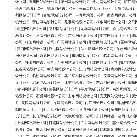
计公司
|
滁州网站设计公司
|
赣州网站设计公司
|
潍坊网站设计公司
|
湛江网
普洱网站设计公司
|
德阳网站设计公司
|
张家口网站设计公司
|
吕梁网站设计
州网站设计公司
|
白城网站设计公司
|
伊春网站设计公司
|
西青网站设计公司
设计公司
|
萧山网站设计公司
|
龙港网站设计公司
|
桐乡网站设计公司
|
义乌
|
即墨网站设计公司
|
花都网站设计公司
|
龙华网站设计公司
|
渝北网站设计
站设计公司
|
六安网站设计公司
|
吉安网站设计公司
|
济宁网站设计公司
|
肇
公司
|
临沧网站设计公司
|
广元网站设计公司
|
承德网站设计公司
|
晋中网站
|
营口网站设计公司
|
延边网站设计公司
|
佳木斯网站设计公司
|
香港网站设
网站设计公司
|
永嘉网站设计公司
|
东阳网站设计公司
|
临海网站设计公司
|
公司
|
坪山网站设计公司
|
巴南网站设计公司
|
闸北网站设计公司
|
扬州网站
宜春网站设计公司
|
泰安网站设计公司
|
江门网站设计公司
|
贵港网站设计公
设计公司
|
临汾网站设计公司
|
乌兰察布网站设计公司
|
安康网站设计公司
|
设计公司
|
北辰网站设计公司
|
江宁网站设计公司
|
东台网站设计公司
|
富阳
|
巢湖网站设计公司
|
莱芜网站设计公司
|
平度网站设计公司
|
南沙网站设计
站设计公司
|
石狮网站设计公司
|
山东网站设计公司
|
安庆网站设计公司
|
抚
司
|
黄冈网站设计公司
|
许昌网站设计公司
|
内江网站设计公司
|
廊坊网站设
阳网站设计公司
|
牡丹江网站设计公司
|
台湾网站设计公司
|
蓟州网站设计公
设计公司
|
从化网站设计公司
|
大鹏网站设计公司
|
永川网站设计公司
|
杨浦
|
上饶网站设计公司
|
日照网站设计公司
|
广东网站设计公司
|
惠州网站设计
站设计公司
|
衡水网站设计公司
|
晋城网站设计公司
|
锡林郭勒盟网站设计公
设计公司
|
建德网站设计公司
|
文成网站设计公司
|
平阴网站设计公司
|
增城