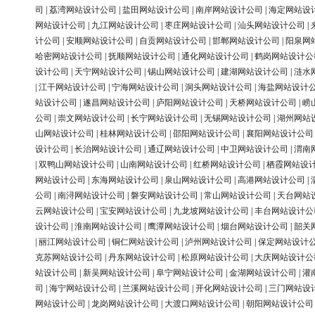
司
|
荔湾网站设计公司
|
盐田网站设计公司
|
南岸网站设计公司
|
海定网站设
网站设计公司
|
九江网站设计公司
|
枣庄网站设计公司
|
汕头网站设计公司
|
计公司
|
安顺网站设计公司
|
自贡网站设计公司
|
邯郸网站设计公司
|
阳泉网
哈密网站设计公司
|
抚顺网站设计公司
|
通化网站设计公司
|
鹤岗网站设计公
设计公司
|
天宁网站设计公司
|
锡山网站设计公司
|
建湖网站设计公司
|
涟水
|
江干网站设计公司
|
宁海网站设计公司
|
洞头网站设计公司
|
海盐网站设计
站设计公司
|
遂昌网站设计公司
|
庐阳网站设计公司
|
天桥网站设计公司
|
崂
公司
|
崇文网站设计公司
|
长宁网站设计公司
|
无锡网站设计公司
|
湖州网站
山网站设计公司
|
桂林网站设计公司
|
邵阳网站设计公司
|
襄阳网站设计公司
设计公司
|
长治网站设计公司
|
通辽网站设计公司
|
中卫网站设计公司
|
渭南
|
双鸭山网站设计公司
|
山南网站设计公司
|
红桥网站设计公司
|
栖霞网站设
网站设计公司
|
东海网站设计公司
|
泉山网站设计公司
|
高港网站设计公司
|
公司
|
南浔网站设计公司
|
磐安网站设计公司
|
常山网站设计公司
|
天台网站
云网站设计公司
|
宝安网站设计公司
|
九龙坡网站设计公司
|
丰台网站设计公
设计公司
|
淮南网站设计公司
|
鹰潭网站设计公司
|
烟台网站设计公司
|
韶关
|
丽江网站设计公司
|
铜仁网站设计公司
|
泸州网站设计公司
|
保定网站设计
克苏网站设计公司
|
丹东网站设计公司
|
松原网站设计公司
|
大庆网站设计公
站设计公司
|
新吴网站设计公司
|
阜宁网站设计公司
|
金湖网站设计公司
|
灌
司
|
海宁网站设计公司
|
兰溪网站设计公司
|
开化网站设计公司
|
三门网站设
网站设计公司
|
龙岗网站设计公司
|
大渡口网站设计公司
|
朝阳网站设计公司