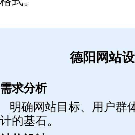
格式。
德阳网站设
需求分析
明确网站目标、用户群
计的基石。