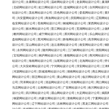
设计公司
|
永康网站设计公司
|
温岭网站设计公司
|
龙泉网站设计公司
|
巢湖
|
北碚网站设计公司
|
虹口网站设计公司
|
盐城网站设计公司
|
台州网站设计
站设计公司
|
茂名网站设计公司
|
百色网站设计公司
|
娄底网站设计公司
|
黄
司
|
兴安盟网站设计公司
|
商洛网站设计公司
|
庆阳网站设计公司
|
辽阳网站
临安网站设计公司
|
苍南网站设计公司
|
钢城网站设计公司
|
莱西网站设计公
设计公司
|
丽水网站设计公司
|
晋江网站设计公司
|
芜湖网站设计公司
|
上饶
|
郴州网站设计公司
|
咸宁网站设计公司
|
漯河网站设计公司
|
乐山网站设计
盘锦网站设计公司
|
黑河网站设计公司
|
静海网站设计公司
|
高淳网站设计公
设计公司
|
宝山网站设计公司
|
连云港网站设计公司
|
南安网站设计公司
|
铜
司
|
永州网站设计公司
|
随州网站设计公司
|
三门峡网站设计公司
|
资阳网站
|
宝坻网站设计公司
|
桐庐网站设计公司
|
泰顺网站设计公司
|
商河网站设计
站设计公司
|
海南网站设计公司
|
汕尾网站设计公司
|
北海网站设计公司
|
怀
公司
|
大兴安岭网站设计公司
|
宁河网站设计公司
|
淳安网站设计公司
|
江津
|
河源网站设计公司
|
防城港网站设计公司
|
湖南网站设计公司
|
商丘网站设
网站设计公司
|
宿迁网站设计公司
|
黄山网站设计公司
|
临沂网站设计公司
|
公司
|
菏泽网站设计公司
|
清远网站设计公司
|
河南网站设计公司
|
周口网站
马店网站设计公司
|
云南网站设计公司
|
广安网站设计公司
|
南川网站设计公
设计公司
|
四川网站设计公司
|
眉山网站设计公司
|
大足网站设计公司
|
揭阳
|
铜梁网站设计公司
|
内蒙古网站设计公司
|
潼南网站设计公司
|
宁夏网站设
网站设计公司
|
辽宁网站设计公司
|
吉林网站设计公司
|
黑龙江网站设计公司