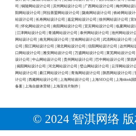
司
|
铜陵网站设计公司
|
滨州网站设计公司
|
广西网站设计公司
|
梅州网站设
阳网站设计公司
|
阿拉善盟网站设计公司
|
陇南网站设计公司
|
铁岭网站设计
站设计公司
|
长寿网站设计公司
|
嘉定网站设计公司
|
徐州网站设计公司
|
宣
司
|
怀化网站设计公司
|
南阳网站设计公司
|
宜宾网站设计公司
|
临夏网站设
|
江津网站设计公司
|
青浦网站设计公司
|
泰州网站设计公司
|
池州网站设计
网站设计公司
|
南充网站设计公司
|
甘南网站设计公司
|
武清网站设计公司
|
公司
|
阳江网站设计公司
|
湖北网站设计公司
|
信阳网站设计公司
|
达州网站
口网站设计公司
|
雅安网站设计公司
|
万盛网站设计公司
|
莱芜网站设计公司
设计公司
|
中山网站设计公司
|
贵州网站设计公司
|
巴中网站设计公司
|
荣昌
|
揭阳网站设计公司
|
河北网站设计公司
|
璧山网站设计公司
|
云浮网站设计
网站设计公司
|
綦江网站设计公司
|
青海网站设计公司
|
陕西网站设计公司
|
计公司
|
西藏网站设计公司
|
上海网站设计公司
|
上海SEO公司
|
上海tiktok
备案
|
上海自媒体营销
|
上海宣传片制作
|
© 2024 智淇网络 版权所有