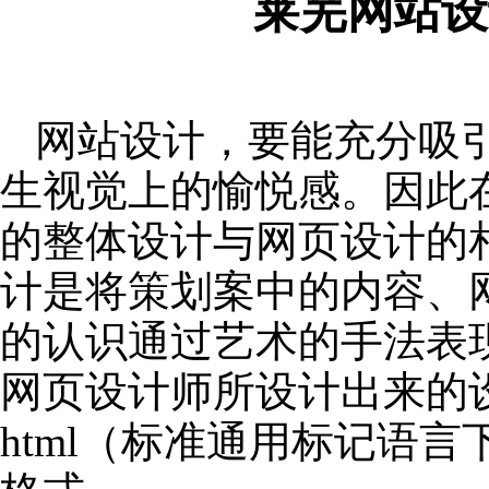
莱芜网站设
网站设计，要能充分吸
生视觉上的愉悦感。因此
的整体设计与网页设计的
计是将策划案中的内容、
的认识通过艺术的手法表
网页设计师所设计出来的
html（标准通用标记语