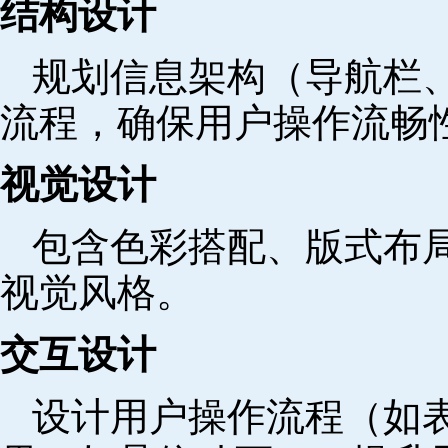
结构设计
规划信息架构（导航栏
流程，确保用户操作流畅
视觉设计
包含色彩搭配、版式布
视觉风格。
交互设计
设计用户操作流程（如