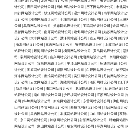
溪网站设计公司
|
龙湾网站设计公司
|
秀洲网站设计公司
|
长兴网站设计公司
计公司
|
青田网站设计公司
|
蜀山网站设计公司
|
历下网站设计公司
|
市北网
闵行网站设计公司
|
镇江网站设计公司
|
温州网站设计公司
|
南平网站设计公
设计公司
|
湘潭网站设计公司
|
十堰网站设计公司
|
洛阳网站设计公司
|
玉溪
公司
|
乌海网站设计公司
|
吴忠网站设计公司
|
宝鸡网站设计公司
|
金昌网站
昌都网站设计公司
|
南开网站设计公司
|
建邺网站设计公司
|
姑苏网站设计公
设计公司
|
大丰网站设计公司
|
洪泽网站设计公司
|
连云网站设计公司
|
睢宁
|
瓯海网站设计公司
|
嘉善网站设计公司
|
安吉网站设计公司
|
上虞网站设计
站设计公司
|
瑶海网站设计公司
|
槐荫网站设计公司
|
黄岛网站设计公司
|
荔
司
|
常州网站设计公司
|
嘉兴网站设计公司
|
龙岩网站设计公司
|
阜阳网站设
网站设计公司
|
宜昌网站设计公司
|
平顶山网站设计公司
|
昭通网站设计公司
计公司
|
固原网站设计公司
|
咸阳网站设计公司
|
白银网站设计公司
|
哈密网
河东网站设计公司
|
秦淮网站设计公司
|
吴江网站设计公司
|
丹徒网站设计公
设计公司
|
云龙网站设计公司
|
海陵网站设计公司
|
泗阳网站设计公司
|
江干
|
新昌网站设计公司
|
浦江网站设计公司
|
龙游网站设计公司
|
仙居网站设计
站设计公司
|
南山网站设计公司
|
沙坪坝网站设计公司
|
江苏网站设计公司
|
公司
|
蚌埠网站设计公司
|
新余网站设计公司
|
东营网站设计公司
|
佛山网站
山网站设计公司
|
毕节网站设计公司
|
攀枝花网站设计公司
|
邢台网站设计公
设计公司
|
昌吉网站设计公司
|
本溪网站设计公司
|
白山网站设计公司
|
双鸭
司
|
京口网站设计公司
|
钟楼网站设计公司
|
射阳网站设计公司
|
盱眙网站设
网站设计公司
|
象山网站设计公司
|
瑞安网站设计公司
|
平湖网站设计公司
|