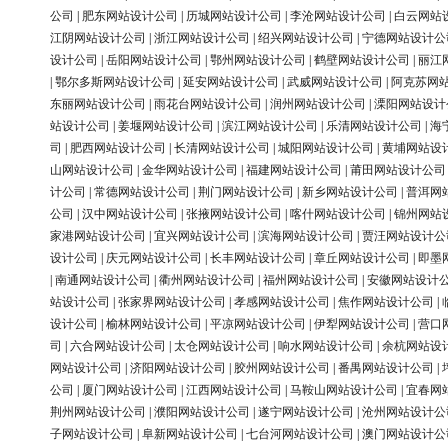
公司
|
肥东网站设计公司
|
历城网站设计公司
|
李沧网站设计公司
|
白云网站
江阴网站设计公司
|
浙江网站设计公司
|
绍兴网站设计公司
|
宁德网站设计公
设计公司
|
岳阳网站设计公司
|
鄂州网站设计公司
|
鹤壁网站设计公司
|
丽江
|
鄂尔多斯网站设计公司
|
延安网站设计公司
|
武威网站设计公司
|
阿克苏网
东丽网站设计公司
|
雨花台网站设计公司
|
润州网站设计公司
|
溧阳网站设计
站设计公司
|
姜堰网站设计公司
|
滨江网站设计公司
|
乐清网站设计公司
|
海
司
|
肥西网站设计公司
|
长清网站设计公司
|
城阳网站设计公司
|
黄埔网站设
山网站设计公司
|
金华网站设计公司
|
福建网站设计公司
|
莆田网站设计公司
计公司
|
常德网站设计公司
|
荆门网站设计公司
|
新乡网站设计公司
|
普洱网
公司
|
汉中网站设计公司
|
张掖网站设计公司
|
喀什网站设计公司
|
锦州网站
家港网站设计公司
|
宜兴网站设计公司
|
滨海网站设计公司
|
贾汪网站设计公
设计公司
|
庆元网站设计公司
|
长丰网站设计公司
|
章丘网站设计公司
|
即墨
|
南通网站设计公司
|
衢州网站设计公司
|
福州网站设计公司
|
安徽网站设计
站设计公司
|
张家界网站设计公司
|
孝感网站设计公司
|
焦作网站设计公司
|
设计公司
|
榆林网站设计公司
|
平凉网站设计公司
|
伊犁网站设计公司
|
营口
司
|
六合网站设计公司
|
太仓网站设计公司
|
响水网站设计公司
|
余杭网站设
网站设计公司
|
济阳网站设计公司
|
胶州网站设计公司
|
番禺网站设计公司
|
公司
|
厦门网站设计公司
|
江西网站设计公司
|
马鞍山网站设计公司
|
宜春网
荆州网站设计公司
|
濮阳网站设计公司
|
遂宁网站设计公司
|
沧州网站设计公
子网站设计公司
|
阜新网站设计公司
|
七台河网站设计公司
|
澳门网站设计公