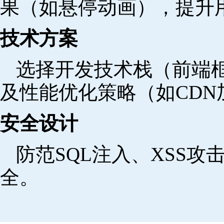
果（如悬停动画），提升
技术方案
选择开发技术栈（前端
及性能优化策略（如CDN
安全设计
防范SQL注入、XSS
全。