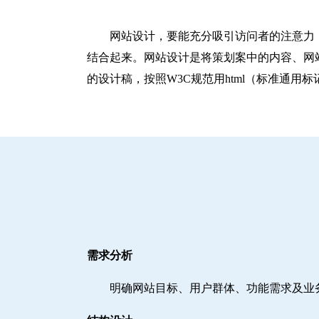
网站设计，要能充分吸引访问者的注意力
结合起来。网站设计是将策划案中的内容、网
的设计稿，按照W3C规范用html（标准通
需求分析
明确网站目标、用户群体、功能需求及业