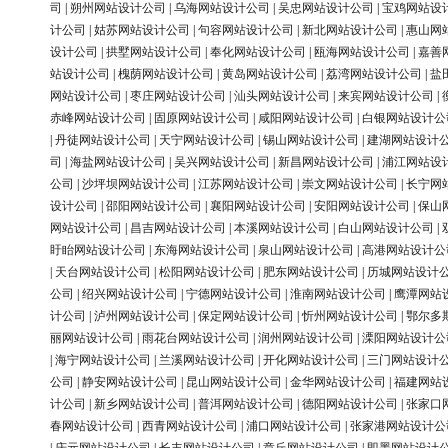
司
|
朔州网站设计公司
|
乌海网站设计公司
|
吴忠网站设计公司
|
宝鸡网站设
计公司
|
姑苏网站设计公司
|
句容网站设计公司
|
新北网站设计公司
|
惠山网
设计公司
|
拱墅网站设计公司
|
奉化网站设计公司
|
瓯海网站设计公司
|
嘉善
站设计公司
|
槐荫网站设计公司
|
黄岛网站设计公司
|
荔湾网站设计公司
|
盐
网站设计公司
|
枣庄网站设计公司
|
汕头网站设计公司
|
来宾网站设计公司
|
赤峰网站设计公司
|
固原网站设计公司
|
咸阳网站设计公司
|
白银网站设计公
|
丹徒网站设计公司
|
天宁网站设计公司
|
锡山网站设计公司
|
建湖网站设计
司
|
海盐网站设计公司
|
吴兴网站设计公司
|
新昌网站设计公司
|
浦江网站设
公司
|
沙坪坝网站设计公司
|
江苏网站设计公司
|
崇文网站设计公司
|
长宁网
设计公司
|
邵阳网站设计公司
|
襄阳网站设计公司
|
安阳网站设计公司
|
保山
网站设计公司
|
昌吉网站设计公司
|
本溪网站设计公司
|
白山网站设计公司
|
盱眙网站设计公司
|
东海网站设计公司
|
泉山网站设计公司
|
高港网站设计公
|
天台网站设计公司
|
松阳网站设计公司
|
肥东网站设计公司
|
历城网站设计
公司
|
绍兴网站设计公司
|
宁德网站设计公司
|
淮南网站设计公司
|
鹰潭网站
计公司
|
泸州网站设计公司
|
保定网站设计公司
|
忻州网站设计公司
|
鄂尔多
丽网站设计公司
|
雨花台网站设计公司
|
润州网站设计公司
|
溧阳网站设计公
|
海宁网站设计公司
|
兰溪网站设计公司
|
开化网站设计公司
|
三门网站设计
公司
|
静安网站设计公司
|
昆山网站设计公司
|
金华网站设计公司
|
福建网站
计公司
|
新乡网站设计公司
|
普洱网站设计公司
|
德阳网站设计公司
|
张家口
春网站设计公司
|
西青网站设计公司
|
浦口网站设计公司
|
张家港网站设计公