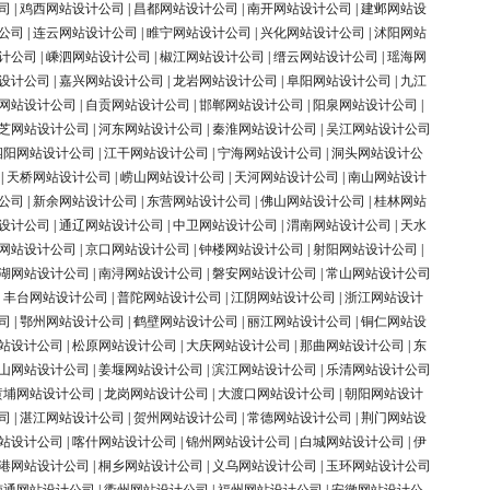
司
|
鸡西网站设计公司
|
昌都网站设计公司
|
南开网站设计公司
|
建邺网站设
公司
|
连云网站设计公司
|
睢宁网站设计公司
|
兴化网站设计公司
|
沭阳网站
计公司
|
嵊泗网站设计公司
|
椒江网站设计公司
|
缙云网站设计公司
|
瑶海网
设计公司
|
嘉兴网站设计公司
|
龙岩网站设计公司
|
阜阳网站设计公司
|
九江
网站设计公司
|
自贡网站设计公司
|
邯郸网站设计公司
|
阳泉网站设计公司
|
芝网站设计公司
|
河东网站设计公司
|
秦淮网站设计公司
|
吴江网站设计公司
泗阳网站设计公司
|
江干网站设计公司
|
宁海网站设计公司
|
洞头网站设计公
|
天桥网站设计公司
|
崂山网站设计公司
|
天河网站设计公司
|
南山网站设计
公司
|
新余网站设计公司
|
东营网站设计公司
|
佛山网站设计公司
|
桂林网站
设计公司
|
通辽网站设计公司
|
中卫网站设计公司
|
渭南网站设计公司
|
天水
网站设计公司
|
京口网站设计公司
|
钟楼网站设计公司
|
射阳网站设计公司
|
湖网站设计公司
|
南浔网站设计公司
|
磐安网站设计公司
|
常山网站设计公司
|
丰台网站设计公司
|
普陀网站设计公司
|
江阴网站设计公司
|
浙江网站设计
司
|
鄂州网站设计公司
|
鹤壁网站设计公司
|
丽江网站设计公司
|
铜仁网站设
站设计公司
|
松原网站设计公司
|
大庆网站设计公司
|
那曲网站设计公司
|
东
山网站设计公司
|
姜堰网站设计公司
|
滨江网站设计公司
|
乐清网站设计公司
黄埔网站设计公司
|
龙岗网站设计公司
|
大渡口网站设计公司
|
朝阳网站设计
司
|
湛江网站设计公司
|
贺州网站设计公司
|
常德网站设计公司
|
荆门网站设
站设计公司
|
喀什网站设计公司
|
锦州网站设计公司
|
白城网站设计公司
|
伊
港网站设计公司
|
桐乡网站设计公司
|
义乌网站设计公司
|
玉环网站设计公司