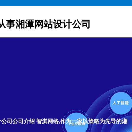
从事湘潭网站设计公司
站设计公司公司介绍 智淇网络,作为一家以策略为先导的湘