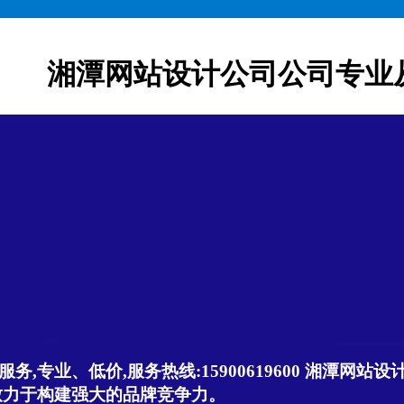
湘潭网站设计公司公司专业
,专业、低价,服务热线:15900619600 湘潭网
致力于构建强大的品牌竞争力。