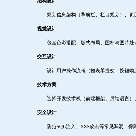
结构设计
规划信息架构（导航栏、栏目规划）、页
视觉设计
包含色彩搭配、版式布局、图标与图片处
交互设计
设计用户操作流程（如表单提交、按钮响
技术方案
选择开发技术栈（前端框架、后端语言）
安全设计
防范SQL注入、XSS攻击等常见漏洞，