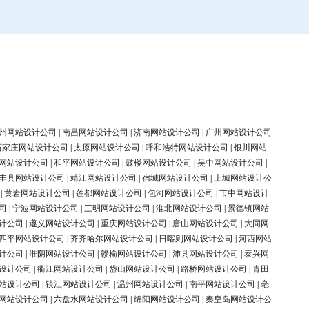
州网站设计公司
|
南昌网站设计公司
|
济南网站设计公司
|
广州网站设计公司
石家庄网站设计公司
|
太原网站设计公司
|
呼和浩特网站设计公司
|
银川网站
网站设计公司
|
和平网站设计公司
|
鼓楼网站设计公司
|
吴中网站设计公司
|
丰县网站设计公司
|
靖江网站设计公司
|
宿城网站设计公司
|
上城网站设计公
|
黄岩网站设计公司
|
莲都网站设计公司
|
包河网站设计公司
|
市中网站设计
司
|
宁波网站设计公司
|
三明网站设计公司
|
淮北网站设计公司
|
景德镇网站
计公司
|
遵义网站设计公司
|
重庆网站设计公司
|
唐山网站设计公司
|
大同网
四平网站设计公司
|
齐齐哈尔网站设计公司
|
日喀则网站设计公司
|
河西网站
计公司
|
淮阴网站设计公司
|
赣榆网站设计公司
|
沛县网站设计公司
|
泰兴网
设计公司
|
衢江网站设计公司
|
岱山网站设计公司
|
路桥网站设计公司
|
青田
站设计公司
|
镇江网站设计公司
|
温州网站设计公司
|
南平网站设计公司
|
亳
网站设计公司
|
六盘水网站设计公司
|
绵阳网站设计公司
|
秦皇岛网站设计公