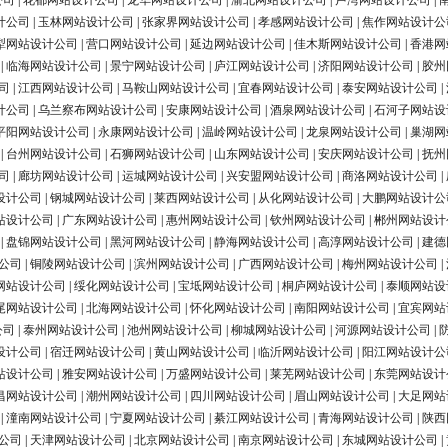
公司
|
花都网站设计公司
|
龙华网站设计公司
|
渝北网站设计公司
|
卢湾网站设计公司
|
计公司
|
玉林网站设计公司
|
张家界网站设计公司
|
孝感网站设计公司
|
焦作网站设计公
犁网站设计公司
|
营口网站设计公司
|
延边网站设计公司
|
佳木斯网站设计公司
|
香港网
|
临海网站设计公司
|
景宁网站设计公司
|
庐江网站设计公司
|
济阳网站设计公司
|
胶州
司
|
江西网站设计公司
|
马鞍山网站设计公司
|
宜春网站设计公司
|
泰安网站设计公司
|
计公司
|
乌兰察布网站设计公司
|
安康网站设计公司
|
酒泉网站设计公司
|
石河子网站设
平阳网站设计公司
|
永康网站设计公司
|
温岭网站设计公司
|
龙泉网站设计公司
|
巢湖网
|
台州网站设计公司
|
石狮网站设计公司
|
山东网站设计公司
|
安庆网站设计公司
|
抚州
司
|
廊坊网站设计公司
|
运城网站设计公司
|
兴安盟网站设计公司
|
商洛网站设计公司
|
设计公司
|
钢城网站设计公司
|
莱西网站设计公司
|
从化网站设计公司
|
大鹏网站设计公
站设计公司
|
广东网站设计公司
|
惠州网站设计公司
|
钦州网站设计公司
|
郴州网站设计
|
盘锦网站设计公司
|
黑河网站设计公司
|
静海网站设计公司
|
高淳网站设计公司
|
建德
公司
|
铜陵网站设计公司
|
滨州网站设计公司
|
广西网站设计公司
|
梅州网站设计公司
|
网站设计公司
|
绥化网站设计公司
|
宝坻网站设计公司
|
桐庐网站设计公司
|
泰顺网站设
尾网站设计公司
|
北海网站设计公司
|
怀化网站设计公司
|
南阳网站设计公司
|
宜宾网站
公司
|
泰州网站设计公司
|
池州网站设计公司
|
柳城网站设计公司
|
河源网站设计公司
|
设计公司
|
宿迁网站设计公司
|
黄山网站设计公司
|
临沂网站设计公司
|
阳江网站设计公
站设计公司
|
雅安网站设计公司
|
万盛网站设计公司
|
莱芜网站设计公司
|
东莞网站设计
昌网站设计公司
|
潮州网站设计公司
|
四川网站设计公司
|
眉山网站设计公司
|
大足网站
|
潼南网站设计公司
|
宁夏网站设计公司
|
綦江网站设计公司
|
青海网站设计公司
|
陕西
公司
|
天津网站设计公司
|
北京网站设计公司
|
南京网站设计公司
|
东城网站设计公司
|