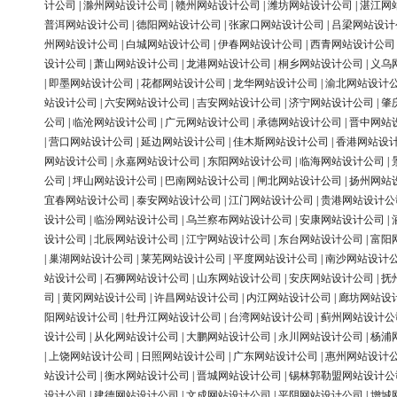
计公司
|
滁州网站设计公司
|
赣州网站设计公司
|
潍坊网站设计公司
|
湛江网
普洱网站设计公司
|
德阳网站设计公司
|
张家口网站设计公司
|
吕梁网站设计
州网站设计公司
|
白城网站设计公司
|
伊春网站设计公司
|
西青网站设计公司
设计公司
|
萧山网站设计公司
|
龙港网站设计公司
|
桐乡网站设计公司
|
义乌
|
即墨网站设计公司
|
花都网站设计公司
|
龙华网站设计公司
|
渝北网站设计
站设计公司
|
六安网站设计公司
|
吉安网站设计公司
|
济宁网站设计公司
|
肇
公司
|
临沧网站设计公司
|
广元网站设计公司
|
承德网站设计公司
|
晋中网站
|
营口网站设计公司
|
延边网站设计公司
|
佳木斯网站设计公司
|
香港网站设
网站设计公司
|
永嘉网站设计公司
|
东阳网站设计公司
|
临海网站设计公司
|
公司
|
坪山网站设计公司
|
巴南网站设计公司
|
闸北网站设计公司
|
扬州网站
宜春网站设计公司
|
泰安网站设计公司
|
江门网站设计公司
|
贵港网站设计公
设计公司
|
临汾网站设计公司
|
乌兰察布网站设计公司
|
安康网站设计公司
|
设计公司
|
北辰网站设计公司
|
江宁网站设计公司
|
东台网站设计公司
|
富阳
|
巢湖网站设计公司
|
莱芜网站设计公司
|
平度网站设计公司
|
南沙网站设计
站设计公司
|
石狮网站设计公司
|
山东网站设计公司
|
安庆网站设计公司
|
抚
司
|
黄冈网站设计公司
|
许昌网站设计公司
|
内江网站设计公司
|
廊坊网站设
阳网站设计公司
|
牡丹江网站设计公司
|
台湾网站设计公司
|
蓟州网站设计公
设计公司
|
从化网站设计公司
|
大鹏网站设计公司
|
永川网站设计公司
|
杨浦
|
上饶网站设计公司
|
日照网站设计公司
|
广东网站设计公司
|
惠州网站设计
站设计公司
|
衡水网站设计公司
|
晋城网站设计公司
|
锡林郭勒盟网站设计公
设计公司
|
建德网站设计公司
|
文成网站设计公司
|
平阴网站设计公司
|
增城