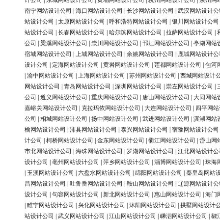
计公司
|
东城网站设计公司
|
黄埔网站设计公司
|
杭州网站设计公司
|
泉州网
南宁网站设计公司
|
海口网站设计公司
|
长沙网站设计公司
|
武汉网站设计公
站设计公司
|
太原网站设计公司
|
呼和浩特网站设计公司
|
银川网站设计公司
站设计公司
|
长春网站设计公司
|
哈尔滨网站设计公司
|
拉萨网站设计公司
|
公司
|
梁溪网站设计公司
|
崇川网站设计公司
|
邗江网站设计公司
|
亭湖网站
宿城网站设计公司
|
上城网站设计公司
|
余姚网站设计公司
|
鹿城网站设计公
设计公司
|
定海网站设计公司
|
黄岩网站设计公司
|
莲都网站设计公司
|
包河
|
渝中网站设计公司
|
上海网站设计公司
|
苏州网站设计公司
|
西城网站设计
网站设计公司
|
青岛网站设计公司
|
深圳网站设计公司
|
崇左网站设计公司
|
公司
|
遵义网站设计公司
|
重庆网站设计公司
|
唐山网站设计公司
|
大同网站
嘉峪关网站设计公司
|
克拉玛依网站设计公司
|
大连网站设计公司
|
四平网站
公司
|
相城网站设计公司
|
扬中网站设计公司
|
武进网站设计公司
|
滨湖网站
榆网站设计公司
|
沛县网站设计公司
|
泰兴网站设计公司
|
宿豫网站设计公司
计公司
|
柯桥网站设计公司
|
金东网站设计公司
|
衢江网站设计公司
|
岱山网
市北网站设计公司
|
海珠网站设计公司
|
罗湖网站设计公司
|
江北网站设计公
设计公司
|
亳州网站设计公司
|
萍乡网站设计公司
|
淄博网站设计公司
|
珠海
|
玉溪网站设计公司
|
六盘水网站设计公司
|
绵阳网站设计公司
|
秦皇岛网站
昌网站设计公司
|
吐鲁番网站设计公司
|
鞍山网站设计公司
|
辽源网站设计公
设计公司
|
句容网站设计公司
|
新北网站设计公司
|
惠山网站设计公司
|
海门
|
睢宁网站设计公司
|
兴化网站设计公司
|
沭阳网站设计公司
|
拱墅网站设计
站设计公司
|
武义网站设计公司
|
江山网站设计公司
|
嵊泗网站设计公司
|
椒