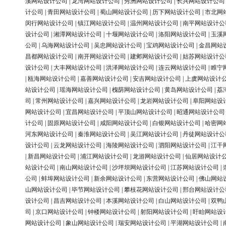
溪网站设计公司
|
龙湾网站设计公司
|
秀洲网站设计公司
|
长兴网站设计公司
计公司
|
青田网站设计公司
|
蜀山网站设计公司
|
历下网站设计公司
|
市北网
闵行网站设计公司
|
镇江网站设计公司
|
温州网站设计公司
|
南平网站设计公
设计公司
|
湘潭网站设计公司
|
十堰网站设计公司
|
洛阳网站设计公司
|
玉溪
公司
|
乌海网站设计公司
|
吴忠网站设计公司
|
宝鸡网站设计公司
|
金昌网站
昌都网站设计公司
|
南开网站设计公司
|
建邺网站设计公司
|
姑苏网站设计公
设计公司
|
大丰网站设计公司
|
洪泽网站设计公司
|
连云网站设计公司
|
睢宁
|
瓯海网站设计公司
|
嘉善网站设计公司
|
安吉网站设计公司
|
上虞网站设计
站设计公司
|
瑶海网站设计公司
|
槐荫网站设计公司
|
黄岛网站设计公司
|
荔
司
|
常州网站设计公司
|
嘉兴网站设计公司
|
龙岩网站设计公司
|
阜阳网站设
网站设计公司
|
宜昌网站设计公司
|
平顶山网站设计公司
|
昭通网站设计公司
计公司
|
固原网站设计公司
|
咸阳网站设计公司
|
白银网站设计公司
|
哈密网
河东网站设计公司
|
秦淮网站设计公司
|
吴江网站设计公司
|
丹徒网站设计公
设计公司
|
云龙网站设计公司
|
海陵网站设计公司
|
泗阳网站设计公司
|
江干
|
新昌网站设计公司
|
浦江网站设计公司
|
龙游网站设计公司
|
仙居网站设计
站设计公司
|
南山网站设计公司
|
沙坪坝网站设计公司
|
江苏网站设计公司
|
公司
|
蚌埠网站设计公司
|
新余网站设计公司
|
东营网站设计公司
|
佛山网站
山网站设计公司
|
毕节网站设计公司
|
攀枝花网站设计公司
|
邢台网站设计公
设计公司
|
昌吉网站设计公司
|
本溪网站设计公司
|
白山网站设计公司
|
双鸭
司
|
京口网站设计公司
|
钟楼网站设计公司
|
射阳网站设计公司
|
盱眙网站设
网站设计公司
|
象山网站设计公司
|
瑞安网站设计公司
|
平湖网站设计公司
|