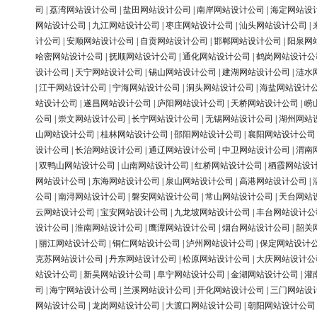
司
|
荔湾网站设计公司
|
盐田网站设计公司
|
南岸网站设计公司
|
海定网站设
网站设计公司
|
九江网站设计公司
|
枣庄网站设计公司
|
汕头网站设计公司
|
计公司
|
安顺网站设计公司
|
自贡网站设计公司
|
邯郸网站设计公司
|
阳泉网
哈密网站设计公司
|
抚顺网站设计公司
|
通化网站设计公司
|
鹤岗网站设计公
设计公司
|
天宁网站设计公司
|
锡山网站设计公司
|
建湖网站设计公司
|
涟水
|
江干网站设计公司
|
宁海网站设计公司
|
洞头网站设计公司
|
海盐网站设计
站设计公司
|
遂昌网站设计公司
|
庐阳网站设计公司
|
天桥网站设计公司
|
崂
公司
|
崇文网站设计公司
|
长宁网站设计公司
|
无锡网站设计公司
|
湖州网站
山网站设计公司
|
桂林网站设计公司
|
邵阳网站设计公司
|
襄阳网站设计公司
设计公司
|
长治网站设计公司
|
通辽网站设计公司
|
中卫网站设计公司
|
渭南
|
双鸭山网站设计公司
|
山南网站设计公司
|
红桥网站设计公司
|
栖霞网站设
网站设计公司
|
东海网站设计公司
|
泉山网站设计公司
|
高港网站设计公司
|
公司
|
南浔网站设计公司
|
磐安网站设计公司
|
常山网站设计公司
|
天台网站
云网站设计公司
|
宝安网站设计公司
|
九龙坡网站设计公司
|
丰台网站设计公
设计公司
|
淮南网站设计公司
|
鹰潭网站设计公司
|
烟台网站设计公司
|
韶关
|
丽江网站设计公司
|
铜仁网站设计公司
|
泸州网站设计公司
|
保定网站设计
克苏网站设计公司
|
丹东网站设计公司
|
松原网站设计公司
|
大庆网站设计公
站设计公司
|
新吴网站设计公司
|
阜宁网站设计公司
|
金湖网站设计公司
|
灌
司
|
海宁网站设计公司
|
兰溪网站设计公司
|
开化网站设计公司
|
三门网站设
网站设计公司
|
龙岗网站设计公司
|
大渡口网站设计公司
|
朝阳网站设计公司