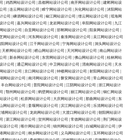
司
|
鸡西网站设计公司
|
昌都网站设计公司
|
南开网站设计公司
|
建邺网站设
公司
|
连云网站设计公司
|
睢宁网站设计公司
|
兴化网站设计公司
|
沭阳网站
计公司
|
嵊泗网站设计公司
|
椒江网站设计公司
|
缙云网站设计公司
|
瑶海网
设计公司
|
嘉兴网站设计公司
|
龙岩网站设计公司
|
阜阳网站设计公司
|
九江
网站设计公司
|
自贡网站设计公司
|
邯郸网站设计公司
|
阳泉网站设计公司
|
芝网站设计公司
|
河东网站设计公司
|
秦淮网站设计公司
|
吴江网站设计公司
泗阳网站设计公司
|
江干网站设计公司
|
宁海网站设计公司
|
洞头网站设计公
|
天桥网站设计公司
|
崂山网站设计公司
|
天河网站设计公司
|
南山网站设计
公司
|
新余网站设计公司
|
东营网站设计公司
|
佛山网站设计公司
|
桂林网站
设计公司
|
通辽网站设计公司
|
中卫网站设计公司
|
渭南网站设计公司
|
天水
网站设计公司
|
京口网站设计公司
|
钟楼网站设计公司
|
射阳网站设计公司
|
湖网站设计公司
|
南浔网站设计公司
|
磐安网站设计公司
|
常山网站设计公司
|
丰台网站设计公司
|
普陀网站设计公司
|
江阴网站设计公司
|
浙江网站设计
司
|
鄂州网站设计公司
|
鹤壁网站设计公司
|
丽江网站设计公司
|
铜仁网站设
站设计公司
|
松原网站设计公司
|
大庆网站设计公司
|
那曲网站设计公司
|
东
山网站设计公司
|
姜堰网站设计公司
|
滨江网站设计公司
|
乐清网站设计公司
黄埔网站设计公司
|
龙岗网站设计公司
|
大渡口网站设计公司
|
朝阳网站设计
司
|
湛江网站设计公司
|
贺州网站设计公司
|
常德网站设计公司
|
荆门网站设
站设计公司
|
喀什网站设计公司
|
锦州网站设计公司
|
白城网站设计公司
|
伊
港网站设计公司
|
桐乡网站设计公司
|
义乌网站设计公司
|
玉环网站设计公司