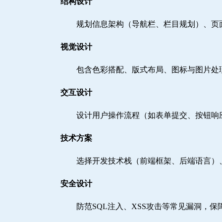
结构设计
规划信息架构（导航栏、栏目规划）、页
视觉设计
包含色彩搭配、版式布局、图标与图片处
交互设计
设计用户操作流程（如表单提交、按钮响
技术方案
选择开发技术栈（前端框架、后端语言）
安全设计
防范SQL注入、XSS攻击等常见漏洞，