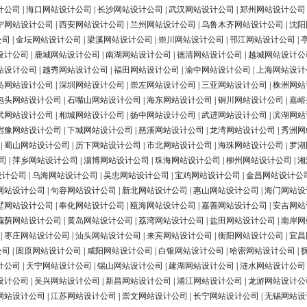
计公司
|
海口网站设计公司
|
长沙网站设计公司
|
武汉网站设计公司
|
郑州网站设计公司
宁网站设计公司
|
西安网站设计公司
|
兰州网站设计公司
|
乌鲁木齐网站设计公司
|
沈阳
公司
|
金坛网站设计公司
|
梁溪网站设计公司
|
崇川网站设计公司
|
邗江网站设计公司
|
设计公司
|
鹿城网站设计公司
|
南湖网站设计公司
|
德清网站设计公司
|
越城网站设计公
站设计公司
|
越秀网站设计公司
|
福田网站设计公司
|
渝中网站设计公司
|
上海网站设计
岛网站设计公司
|
深圳网站设计公司
|
崇左网站设计公司
|
三亚网站设计公司
|
株洲网站
包头网站设计公司
|
石嘴山网站设计公司
|
海东网站设计公司
|
铜川网站设计公司
|
嘉峪
武网站设计公司
|
相城网站设计公司
|
扬中网站设计公司
|
武进网站设计公司
|
滨湖网站
宿豫网站设计公司
|
下城网站设计公司
|
慈溪网站设计公司
|
龙湾网站设计公司
|
秀洲网
|
蜀山网站设计公司
|
历下网站设计公司
|
市北网站设计公司
|
海珠网站设计公司
|
罗湖
司
|
萍乡网站设计公司
|
淄博网站设计公司
|
珠海网站设计公司
|
柳州网站设计公司
|
湘
设计公司
|
乌海网站设计公司
|
吴忠网站设计公司
|
宝鸡网站设计公司
|
金昌网站设计公
网站设计公司
|
句容网站设计公司
|
新北网站设计公司
|
惠山网站设计公司
|
海门网站设
墅网站设计公司
|
奉化网站设计公司
|
瓯海网站设计公司
|
嘉善网站设计公司
|
安吉网站
槐荫网站设计公司
|
黄岛网站设计公司
|
荔湾网站设计公司
|
盐田网站设计公司
|
南岸网
|
枣庄网站设计公司
|
汕头网站设计公司
|
来宾网站设计公司
|
衡阳网站设计公司
|
宜昌
公司
|
固原网站设计公司
|
咸阳网站设计公司
|
白银网站设计公司
|
哈密网站设计公司
|
计公司
|
天宁网站设计公司
|
锡山网站设计公司
|
建湖网站设计公司
|
涟水网站设计公司
设计公司
|
吴兴网站设计公司
|
新昌网站设计公司
|
浦江网站设计公司
|
龙游网站设计公
网站设计公司
|
江苏网站设计公司
|
崇文网站设计公司
|
长宁网站设计公司
|
无锡网站设