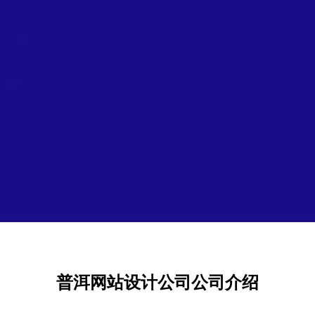
普洱网站设计公司公司介绍