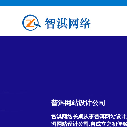
普洱网站设计公司
智淇网络长期从事普洱网站设计服务
洱网站设计公司,自成立之初便