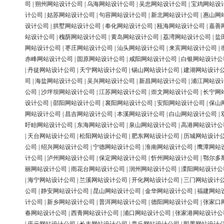
司
|
朔州网站设计公司
|
乌海网站设计公司
|
吴忠网站设计公司
|
宝鸡网站设
计公司
|
姑苏网站设计公司
|
句容网站设计公司
|
新北网站设计公司
|
惠山网
设计公司
|
拱墅网站设计公司
|
奉化网站设计公司
|
瓯海网站设计公司
|
嘉善
站设计公司
|
槐荫网站设计公司
|
黄岛网站设计公司
|
荔湾网站设计公司
|
盐
网站设计公司
|
枣庄网站设计公司
|
汕头网站设计公司
|
来宾网站设计公司
|
赤峰网站设计公司
|
固原网站设计公司
|
咸阳网站设计公司
|
白银网站设计公
|
丹徒网站设计公司
|
天宁网站设计公司
|
锡山网站设计公司
|
建湖网站设计
司
|
海盐网站设计公司
|
吴兴网站设计公司
|
新昌网站设计公司
|
浦江网站设
公司
|
沙坪坝网站设计公司
|
江苏网站设计公司
|
崇文网站设计公司
|
长宁网
设计公司
|
邵阳网站设计公司
|
襄阳网站设计公司
|
安阳网站设计公司
|
保山
网站设计公司
|
昌吉网站设计公司
|
本溪网站设计公司
|
白山网站设计公司
|
盱眙网站设计公司
|
东海网站设计公司
|
泉山网站设计公司
|
高港网站设计公
|
天台网站设计公司
|
松阳网站设计公司
|
肥东网站设计公司
|
历城网站设计
公司
|
绍兴网站设计公司
|
宁德网站设计公司
|
淮南网站设计公司
|
鹰潭网站
计公司
|
泸州网站设计公司
|
保定网站设计公司
|
忻州网站设计公司
|
鄂尔多
丽网站设计公司
|
雨花台网站设计公司
|
润州网站设计公司
|
溧阳网站设计公
|
海宁网站设计公司
|
兰溪网站设计公司
|
开化网站设计公司
|
三门网站设计
公司
|
静安网站设计公司
|
昆山网站设计公司
|
金华网站设计公司
|
福建网站
计公司
|
新乡网站设计公司
|
普洱网站设计公司
|
德阳网站设计公司
|
张家口
春网站设计公司
|
西青网站设计公司
|
浦口网站设计公司
|
张家港网站设计公