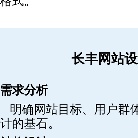
格式。
长丰网站设
需求分析
明确网站目标、用户群
计的基石。