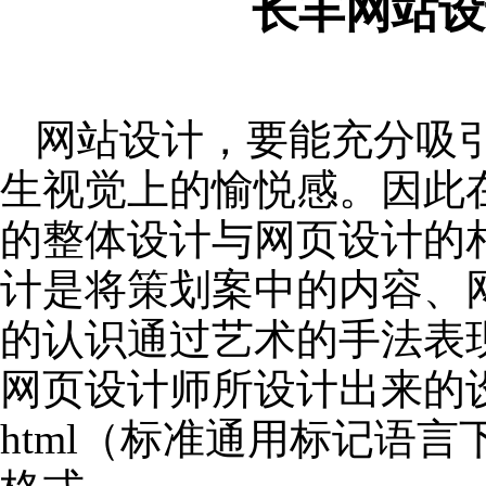
长丰网站设
网站设计，要能充分吸
生视觉上的愉悦感。因此
的整体设计与网页设计的
计是将策划案中的内容、
的认识通过艺术的手法表
网页设计师所设计出来的
html（标准通用标记语