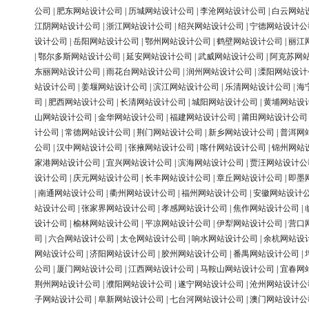
公司
|
肥东网站设计公司
|
历城网站设计公司
|
李沧网站设计公司
|
白云网站
江阴网站设计公司
|
浙江网站设计公司
|
绍兴网站设计公司
|
宁德网站设计公
设计公司
|
岳阳网站设计公司
|
鄂州网站设计公司
|
鹤壁网站设计公司
|
丽江
|
鄂尔多斯网站设计公司
|
延安网站设计公司
|
武威网站设计公司
|
阿克苏网
东丽网站设计公司
|
雨花台网站设计公司
|
润州网站设计公司
|
溧阳网站设计
站设计公司
|
姜堰网站设计公司
|
滨江网站设计公司
|
乐清网站设计公司
|
海
司
|
肥西网站设计公司
|
长清网站设计公司
|
城阳网站设计公司
|
黄埔网站设
山网站设计公司
|
金华网站设计公司
|
福建网站设计公司
|
莆田网站设计公司
计公司
|
常德网站设计公司
|
荆门网站设计公司
|
新乡网站设计公司
|
普洱网
公司
|
汉中网站设计公司
|
张掖网站设计公司
|
喀什网站设计公司
|
锦州网站
家港网站设计公司
|
宜兴网站设计公司
|
滨海网站设计公司
|
贾汪网站设计公
设计公司
|
庆元网站设计公司
|
长丰网站设计公司
|
章丘网站设计公司
|
即墨
|
南通网站设计公司
|
衢州网站设计公司
|
福州网站设计公司
|
安徽网站设计
站设计公司
|
张家界网站设计公司
|
孝感网站设计公司
|
焦作网站设计公司
|
设计公司
|
榆林网站设计公司
|
平凉网站设计公司
|
伊犁网站设计公司
|
营口
司
|
六合网站设计公司
|
太仓网站设计公司
|
响水网站设计公司
|
余杭网站设
网站设计公司
|
济阳网站设计公司
|
胶州网站设计公司
|
番禺网站设计公司
|
公司
|
厦门网站设计公司
|
江西网站设计公司
|
马鞍山网站设计公司
|
宜春网
荆州网站设计公司
|
濮阳网站设计公司
|
遂宁网站设计公司
|
沧州网站设计公
子网站设计公司
|
阜新网站设计公司
|
七台河网站设计公司
|
澳门网站设计公