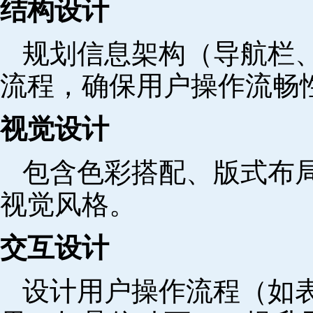
结构设计
规划信息架构（导航栏
流程，确保用户操作流畅
视觉设计
包含色彩搭配、版式布
视觉风格。
交互设计
设计用户操作流程（如