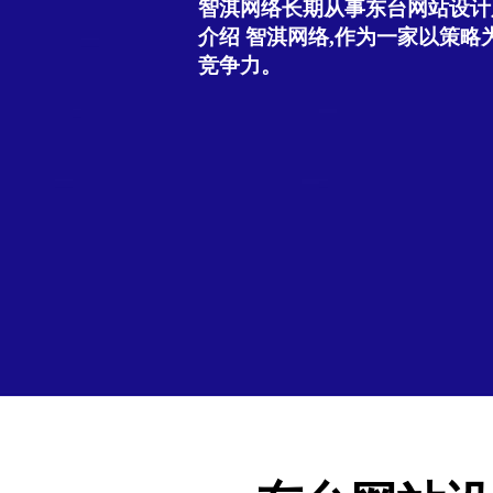
智淇网络长期从事东台网站设计服务
介绍 智淇网络,作为一家以策
竞争力。