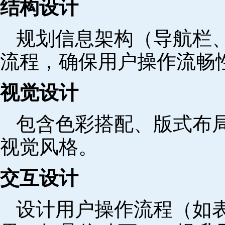
结构设计
规划信息架构（导航栏
流程，确保用户操作流畅
视觉设计
包含色彩搭配、版式布
视觉风格。
交互设计
设计用户操作流程（如