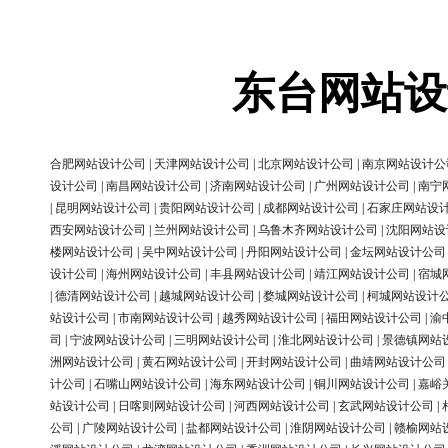
东台网站设
合肥网站设计公司
|
天津网站设计公司
|
北京网站设计公司
|
南京网站设计公
设计公司
|
南昌网站设计公司
|
济南网站设计公司
|
广州网站设计公司
|
南宁
|
昆明网站设计公司
|
贵阳网站设计公司
|
成都网站设计公司
|
石家庄网站设
西安网站设计公司
|
兰州网站设计公司
|
乌鲁木齐网站设计公司
|
沈阳网站设
楼网站设计公司
|
吴中网站设计公司
|
丹阳网站设计公司
|
金坛网站设计公司
设计公司
|
海州网站设计公司
|
丰县网站设计公司
|
靖江网站设计公司
|
宿城
|
德清网站设计公司
|
越城网站设计公司
|
婺城网站设计公司
|
柯城网站设计
站设计公司
|
市南网站设计公司
|
越秀网站设计公司
|
福田网站设计公司
|
渝
司
|
宁波网站设计公司
|
三明网站设计公司
|
淮北网站设计公司
|
景德镇网站
洲网站设计公司
|
黄石网站设计公司
|
开封网站设计公司
|
曲靖网站设计公司
计公司
|
石嘴山网站设计公司
|
海东网站设计公司
|
铜川网站设计公司
|
嘉峪
站设计公司
|
日喀则网站设计公司
|
河西网站设计公司
|
玄武网站设计公司
|
公司
|
广陵网站设计公司
|
盐都网站设计公司
|
淮阴网站设计公司
|
赣榆网站