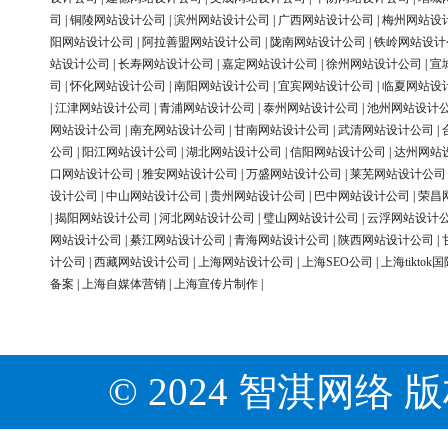
司
|
铜陵网站设计公司
|
滨州网站设计公司
|
广西网站设计公司
|
梅州网站设
阳网站设计公司
|
阿拉善盟网站设计公司
|
陇南网站设计公司
|
铁岭网站设计
站设计公司
|
长寿网站设计公司
|
嘉定网站设计公司
|
徐州网站设计公司
|
宣
司
|
怀化网站设计公司
|
南阳网站设计公司
|
宜宾网站设计公司
|
临夏网站设
|
江津网站设计公司
|
青浦网站设计公司
|
泰州网站设计公司
|
池州网站设计
网站设计公司
|
南充网站设计公司
|
甘南网站设计公司
|
武清网站设计公司
|
公司
|
阳江网站设计公司
|
湖北网站设计公司
|
信阳网站设计公司
|
达州网站
口网站设计公司
|
雅安网站设计公司
|
万盛网站设计公司
|
莱芜网站设计公司
设计公司
|
中山网站设计公司
|
贵州网站设计公司
|
巴中网站设计公司
|
荣昌
|
揭阳网站设计公司
|
河北网站设计公司
|
璧山网站设计公司
|
云浮网站设计
网站设计公司
|
綦江网站设计公司
|
青海网站设计公司
|
陕西网站设计公司
|
计公司
|
西藏网站设计公司
|
上海网站设计公司
|
上海SEO公司
|
上海tiktok
备案
|
上海自媒体营销
|
上海宣传片制作
|
© 2024 智淇网络 版权所有