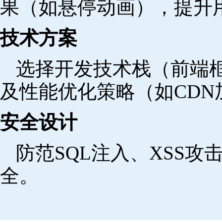
果（如悬停动画），提升
技术方案
选择开发技术栈（前端
及性能优化策略（如CDN
安全设计
防范SQL注入、XSS
全。