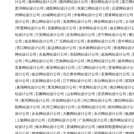
计公司
|
滁州网站设计公司
|
赣州网站设计公司
|
潍坊网站设计公司
|
湛江网
普洱网站设计公司
|
德阳网站设计公司
|
张家口网站设计公司
|
吕梁网站设计
州网站设计公司
|
白城网站设计公司
|
伊春网站设计公司
|
西青网站设计公司
设计公司
|
萧山网站设计公司
|
龙港网站设计公司
|
桐乡网站设计公司
|
义乌
|
即墨网站设计公司
|
花都网站设计公司
|
龙华网站设计公司
|
渝北网站设计
站设计公司
|
六安网站设计公司
|
吉安网站设计公司
|
济宁网站设计公司
|
肇
公司
|
临沧网站设计公司
|
广元网站设计公司
|
承德网站设计公司
|
晋中网站
|
营口网站设计公司
|
延边网站设计公司
|
佳木斯网站设计公司
|
香港网站设
网站设计公司
|
永嘉网站设计公司
|
东阳网站设计公司
|
临海网站设计公司
|
公司
|
坪山网站设计公司
|
巴南网站设计公司
|
闸北网站设计公司
|
扬州网站
宜春网站设计公司
|
泰安网站设计公司
|
江门网站设计公司
|
贵港网站设计公
设计公司
|
临汾网站设计公司
|
乌兰察布网站设计公司
|
安康网站设计公司
|
设计公司
|
北辰网站设计公司
|
江宁网站设计公司
|
东台网站设计公司
|
富阳
|
巢湖网站设计公司
|
莱芜网站设计公司
|
平度网站设计公司
|
南沙网站设计
站设计公司
|
石狮网站设计公司
|
山东网站设计公司
|
安庆网站设计公司
|
抚
司
|
黄冈网站设计公司
|
许昌网站设计公司
|
内江网站设计公司
|
廊坊网站设
阳网站设计公司
|
牡丹江网站设计公司
|
台湾网站设计公司
|
蓟州网站设计公
设计公司
|
从化网站设计公司
|
大鹏网站设计公司
|
永川网站设计公司
|
杨浦
|
上饶网站设计公司
|
日照网站设计公司
|
广东网站设计公司
|
惠州网站设计
站设计公司
|
衡水网站设计公司
|
晋城网站设计公司
|
锡林郭勒盟网站设计公
设计公司
|
建德网站设计公司
|
文成网站设计公司
|
平阴网站设计公司
|
增城