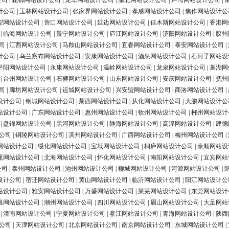
公司
|
花都网站设计公司
|
龙华网站设计公司
|
渝北网站设计公司
|
卢湾网站设计公司
|
计公司
|
玉林网站设计公司
|
张家界网站设计公司
|
孝感网站设计公司
|
焦作网站设计公
犁网站设计公司
|
营口网站设计公司
|
延边网站设计公司
|
佳木斯网站设计公司
|
香港网
|
临海网站设计公司
|
景宁网站设计公司
|
庐江网站设计公司
|
济阳网站设计公司
|
胶州
司
|
江西网站设计公司
|
马鞍山网站设计公司
|
宜春网站设计公司
|
泰安网站设计公司
|
计公司
|
乌兰察布网站设计公司
|
安康网站设计公司
|
酒泉网站设计公司
|
石河子网站设
平阳网站设计公司
|
永康网站设计公司
|
温岭网站设计公司
|
龙泉网站设计公司
|
巢湖网
|
台州网站设计公司
|
石狮网站设计公司
|
山东网站设计公司
|
安庆网站设计公司
|
抚州
司
|
廊坊网站设计公司
|
运城网站设计公司
|
兴安盟网站设计公司
|
商洛网站设计公司
|
设计公司
|
钢城网站设计公司
|
莱西网站设计公司
|
从化网站设计公司
|
大鹏网站设计公
站设计公司
|
广东网站设计公司
|
惠州网站设计公司
|
钦州网站设计公司
|
郴州网站设计
|
盘锦网站设计公司
|
黑河网站设计公司
|
静海网站设计公司
|
高淳网站设计公司
|
建德
公司
|
铜陵网站设计公司
|
滨州网站设计公司
|
广西网站设计公司
|
梅州网站设计公司
|
网站设计公司
|
绥化网站设计公司
|
宝坻网站设计公司
|
桐庐网站设计公司
|
泰顺网站设
尾网站设计公司
|
北海网站设计公司
|
怀化网站设计公司
|
南阳网站设计公司
|
宜宾网站
公司
|
泰州网站设计公司
|
池州网站设计公司
|
柳城网站设计公司
|
河源网站设计公司
|
设计公司
|
宿迁网站设计公司
|
黄山网站设计公司
|
临沂网站设计公司
|
阳江网站设计公
站设计公司
|
雅安网站设计公司
|
万盛网站设计公司
|
莱芜网站设计公司
|
东莞网站设计
昌网站设计公司
|
潮州网站设计公司
|
四川网站设计公司
|
眉山网站设计公司
|
大足网站
|
潼南网站设计公司
|
宁夏网站设计公司
|
綦江网站设计公司
|
青海网站设计公司
|
陕西
公司
|
天津网站设计公司
|
北京网站设计公司
|
南京网站设计公司
|
东城网站设计公司
|