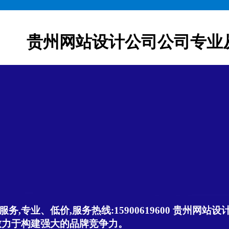
贵州网站设计公司公司专业
,专业、低价,服务热线:15900619600 贵州网
致力于构建强大的品牌竞争力。