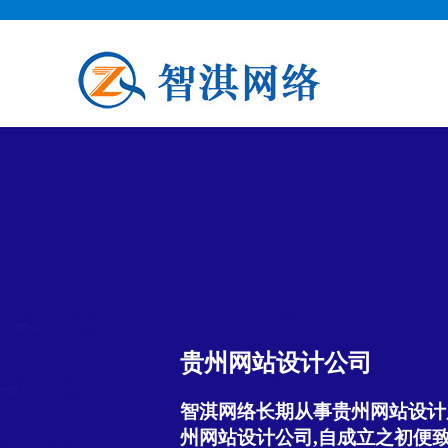
贵州网站设计公司
智淇网络长期从事贵州网站设计服务
州网站设计公司,自成立之初便