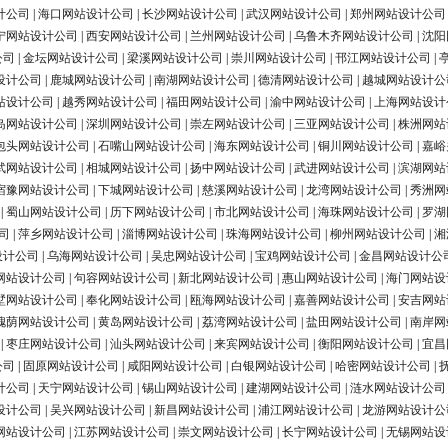
计公司
|
海口网站设计公司
|
长沙网站设计公司
|
武汉网站设计公司
|
郑州网站设计公司
宁网站设计公司
|
西安网站设计公司
|
兰州网站设计公司
|
乌鲁木齐网站设计公司
|
沈阳
公司
|
金坛网站设计公司
|
梁溪网站设计公司
|
崇川网站设计公司
|
邗江网站设计公司
|
设计公司
|
鹿城网站设计公司
|
南湖网站设计公司
|
德清网站设计公司
|
越城网站设计公
站设计公司
|
越秀网站设计公司
|
福田网站设计公司
|
渝中网站设计公司
|
上海网站设计
岛网站设计公司
|
深圳网站设计公司
|
崇左网站设计公司
|
三亚网站设计公司
|
株洲网站
包头网站设计公司
|
石嘴山网站设计公司
|
海东网站设计公司
|
铜川网站设计公司
|
嘉峪
武网站设计公司
|
相城网站设计公司
|
扬中网站设计公司
|
武进网站设计公司
|
滨湖网站
宿豫网站设计公司
|
下城网站设计公司
|
慈溪网站设计公司
|
龙湾网站设计公司
|
秀洲网
|
蜀山网站设计公司
|
历下网站设计公司
|
市北网站设计公司
|
海珠网站设计公司
|
罗湖
司
|
萍乡网站设计公司
|
淄博网站设计公司
|
珠海网站设计公司
|
柳州网站设计公司
|
湘
设计公司
|
乌海网站设计公司
|
吴忠网站设计公司
|
宝鸡网站设计公司
|
金昌网站设计公
网站设计公司
|
句容网站设计公司
|
新北网站设计公司
|
惠山网站设计公司
|
海门网站设
墅网站设计公司
|
奉化网站设计公司
|
瓯海网站设计公司
|
嘉善网站设计公司
|
安吉网站
槐荫网站设计公司
|
黄岛网站设计公司
|
荔湾网站设计公司
|
盐田网站设计公司
|
南岸网
|
枣庄网站设计公司
|
汕头网站设计公司
|
来宾网站设计公司
|
衡阳网站设计公司
|
宜昌
公司
|
固原网站设计公司
|
咸阳网站设计公司
|
白银网站设计公司
|
哈密网站设计公司
|
计公司
|
天宁网站设计公司
|
锡山网站设计公司
|
建湖网站设计公司
|
涟水网站设计公司
设计公司
|
吴兴网站设计公司
|
新昌网站设计公司
|
浦江网站设计公司
|
龙游网站设计公
网站设计公司
|
江苏网站设计公司
|
崇文网站设计公司
|
长宁网站设计公司
|
无锡网站设