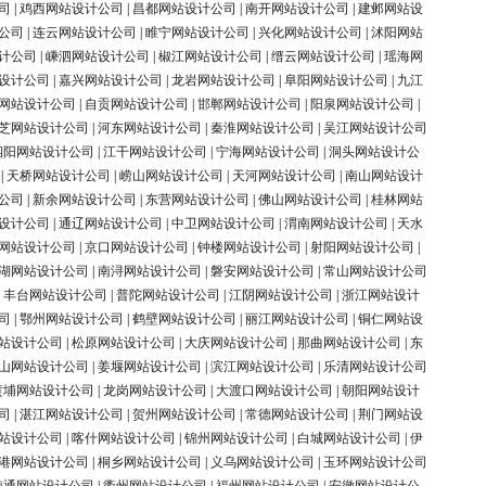
司
|
鸡西网站设计公司
|
昌都网站设计公司
|
南开网站设计公司
|
建邺网站设
公司
|
连云网站设计公司
|
睢宁网站设计公司
|
兴化网站设计公司
|
沭阳网站
计公司
|
嵊泗网站设计公司
|
椒江网站设计公司
|
缙云网站设计公司
|
瑶海网
设计公司
|
嘉兴网站设计公司
|
龙岩网站设计公司
|
阜阳网站设计公司
|
九江
网站设计公司
|
自贡网站设计公司
|
邯郸网站设计公司
|
阳泉网站设计公司
|
芝网站设计公司
|
河东网站设计公司
|
秦淮网站设计公司
|
吴江网站设计公司
泗阳网站设计公司
|
江干网站设计公司
|
宁海网站设计公司
|
洞头网站设计公
|
天桥网站设计公司
|
崂山网站设计公司
|
天河网站设计公司
|
南山网站设计
公司
|
新余网站设计公司
|
东营网站设计公司
|
佛山网站设计公司
|
桂林网站
设计公司
|
通辽网站设计公司
|
中卫网站设计公司
|
渭南网站设计公司
|
天水
网站设计公司
|
京口网站设计公司
|
钟楼网站设计公司
|
射阳网站设计公司
|
湖网站设计公司
|
南浔网站设计公司
|
磐安网站设计公司
|
常山网站设计公司
|
丰台网站设计公司
|
普陀网站设计公司
|
江阴网站设计公司
|
浙江网站设计
司
|
鄂州网站设计公司
|
鹤壁网站设计公司
|
丽江网站设计公司
|
铜仁网站设
站设计公司
|
松原网站设计公司
|
大庆网站设计公司
|
那曲网站设计公司
|
东
山网站设计公司
|
姜堰网站设计公司
|
滨江网站设计公司
|
乐清网站设计公司
黄埔网站设计公司
|
龙岗网站设计公司
|
大渡口网站设计公司
|
朝阳网站设计
司
|
湛江网站设计公司
|
贺州网站设计公司
|
常德网站设计公司
|
荆门网站设
站设计公司
|
喀什网站设计公司
|
锦州网站设计公司
|
白城网站设计公司
|
伊
港网站设计公司
|
桐乡网站设计公司
|
义乌网站设计公司
|
玉环网站设计公司