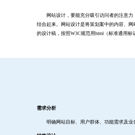
网站设计，要能充分吸引访问者的注意力
结合起来。网站设计是将策划案中的内容、网
的设计稿，按照W3C规范用html（标准通
需求分析
明确网站目标、用户群体、功能需求及业