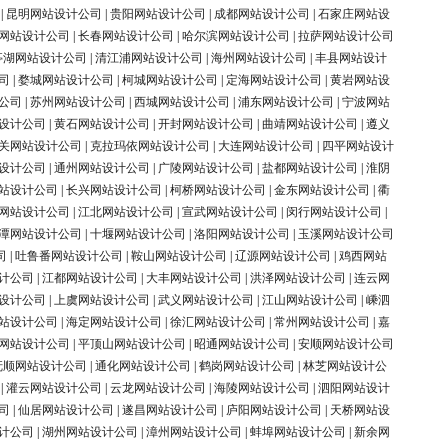
|
昆明网站设计公司
|
贵阳网站设计公司
|
成都网站设计公司
|
石家庄网站设
网站设计公司
|
长春网站设计公司
|
哈尔滨网站设计公司
|
拉萨网站设计公司
亭湖网站设计公司
|
清江浦网站设计公司
|
海州网站设计公司
|
丰县网站设计
司
|
婺城网站设计公司
|
柯城网站设计公司
|
定海网站设计公司
|
黄岩网站设
公司
|
苏州网站设计公司
|
西城网站设计公司
|
浦东网站设计公司
|
宁波网站
设计公司
|
黄石网站设计公司
|
开封网站设计公司
|
曲靖网站设计公司
|
遵义
关网站设计公司
|
克拉玛依网站设计公司
|
大连网站设计公司
|
四平网站设计
设计公司
|
通州网站设计公司
|
广陵网站设计公司
|
盐都网站设计公司
|
淮阴
站设计公司
|
长兴网站设计公司
|
柯桥网站设计公司
|
金东网站设计公司
|
衢
网站设计公司
|
江北网站设计公司
|
宣武网站设计公司
|
闵行网站设计公司
|
潭网站设计公司
|
十堰网站设计公司
|
洛阳网站设计公司
|
玉溪网站设计公司
司
|
吐鲁番网站设计公司
|
鞍山网站设计公司
|
辽源网站设计公司
|
鸡西网站
计公司
|
江都网站设计公司
|
大丰网站设计公司
|
洪泽网站设计公司
|
连云网
设计公司
|
上虞网站设计公司
|
武义网站设计公司
|
江山网站设计公司
|
嵊泗
站设计公司
|
海定网站设计公司
|
徐汇网站设计公司
|
常州网站设计公司
|
嘉
网站设计公司
|
平顶山网站设计公司
|
昭通网站设计公司
|
安顺网站设计公司
抚顺网站设计公司
|
通化网站设计公司
|
鹤岗网站设计公司
|
林芝网站设计公
|
灌云网站设计公司
|
云龙网站设计公司
|
海陵网站设计公司
|
泗阳网站设计
司
|
仙居网站设计公司
|
遂昌网站设计公司
|
庐阳网站设计公司
|
天桥网站设
计公司
|
湖州网站设计公司
|
漳州网站设计公司
|
蚌埠网站设计公司
|
新余网