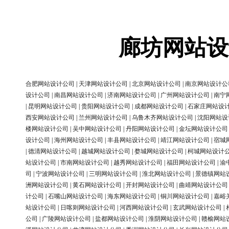
廊坊网站设
合肥网站设计公司
|
天津网站设计公司
|
北京网站设计公司
|
南京网站设计公
设计公司
|
南昌网站设计公司
|
济南网站设计公司
|
广州网站设计公司
|
南宁
|
昆明网站设计公司
|
贵阳网站设计公司
|
成都网站设计公司
|
石家庄网站设
西安网站设计公司
|
兰州网站设计公司
|
乌鲁木齐网站设计公司
|
沈阳网站设
楼网站设计公司
|
吴中网站设计公司
|
丹阳网站设计公司
|
金坛网站设计公司
设计公司
|
海州网站设计公司
|
丰县网站设计公司
|
靖江网站设计公司
|
宿城
|
德清网站设计公司
|
越城网站设计公司
|
婺城网站设计公司
|
柯城网站设计
站设计公司
|
市南网站设计公司
|
越秀网站设计公司
|
福田网站设计公司
|
渝
司
|
宁波网站设计公司
|
三明网站设计公司
|
淮北网站设计公司
|
景德镇网站
洲网站设计公司
|
黄石网站设计公司
|
开封网站设计公司
|
曲靖网站设计公司
计公司
|
石嘴山网站设计公司
|
海东网站设计公司
|
铜川网站设计公司
|
嘉峪
站设计公司
|
日喀则网站设计公司
|
河西网站设计公司
|
玄武网站设计公司
|
公司
|
广陵网站设计公司
|
盐都网站设计公司
|
淮阴网站设计公司
|
赣榆网站