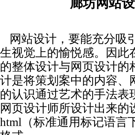
廊坊网站设
网站设计，要能充分吸
生视觉上的愉悦感。因此
的整体设计与网页设计的
计是将策划案中的内容、
的认识通过艺术的手法表
网页设计师所设计出来的
html（标准通用标记语