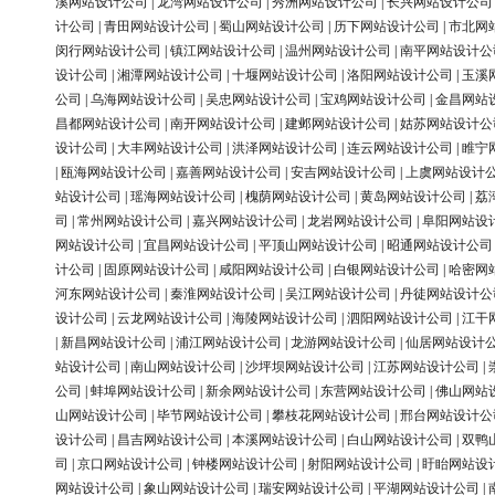
溪网站设计公司
|
龙湾网站设计公司
|
秀洲网站设计公司
|
长兴网站设计公司
计公司
|
青田网站设计公司
|
蜀山网站设计公司
|
历下网站设计公司
|
市北网
闵行网站设计公司
|
镇江网站设计公司
|
温州网站设计公司
|
南平网站设计公
设计公司
|
湘潭网站设计公司
|
十堰网站设计公司
|
洛阳网站设计公司
|
玉溪
公司
|
乌海网站设计公司
|
吴忠网站设计公司
|
宝鸡网站设计公司
|
金昌网站
昌都网站设计公司
|
南开网站设计公司
|
建邺网站设计公司
|
姑苏网站设计公
设计公司
|
大丰网站设计公司
|
洪泽网站设计公司
|
连云网站设计公司
|
睢宁
|
瓯海网站设计公司
|
嘉善网站设计公司
|
安吉网站设计公司
|
上虞网站设计
站设计公司
|
瑶海网站设计公司
|
槐荫网站设计公司
|
黄岛网站设计公司
|
荔
司
|
常州网站设计公司
|
嘉兴网站设计公司
|
龙岩网站设计公司
|
阜阳网站设
网站设计公司
|
宜昌网站设计公司
|
平顶山网站设计公司
|
昭通网站设计公司
计公司
|
固原网站设计公司
|
咸阳网站设计公司
|
白银网站设计公司
|
哈密网
河东网站设计公司
|
秦淮网站设计公司
|
吴江网站设计公司
|
丹徒网站设计公
设计公司
|
云龙网站设计公司
|
海陵网站设计公司
|
泗阳网站设计公司
|
江干
|
新昌网站设计公司
|
浦江网站设计公司
|
龙游网站设计公司
|
仙居网站设计
站设计公司
|
南山网站设计公司
|
沙坪坝网站设计公司
|
江苏网站设计公司
|
公司
|
蚌埠网站设计公司
|
新余网站设计公司
|
东营网站设计公司
|
佛山网站
山网站设计公司
|
毕节网站设计公司
|
攀枝花网站设计公司
|
邢台网站设计公
设计公司
|
昌吉网站设计公司
|
本溪网站设计公司
|
白山网站设计公司
|
双鸭
司
|
京口网站设计公司
|
钟楼网站设计公司
|
射阳网站设计公司
|
盱眙网站设
网站设计公司
|
象山网站设计公司
|
瑞安网站设计公司
|
平湖网站设计公司
|