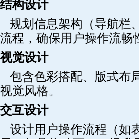
结构设计
规划信息架构（导航栏
流程，确保用户操作流畅
视觉设计
包含色彩搭配、版式布
视觉风格。
交互设计
设计用户操作流程（如