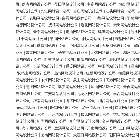
司
|
荔湾网站设计公司
|
盐田网站设计公司
|
南岸网站设计公司
|
海定网站设
网站设计公司
|
九江网站设计公司
|
枣庄网站设计公司
|
汕头网站设计公司
|
计公司
|
安顺网站设计公司
|
自贡网站设计公司
|
邯郸网站设计公司
|
阳泉网
哈密网站设计公司
|
抚顺网站设计公司
|
通化网站设计公司
|
鹤岗网站设计公
设计公司
|
天宁网站设计公司
|
锡山网站设计公司
|
建湖网站设计公司
|
涟水
|
江干网站设计公司
|
宁海网站设计公司
|
洞头网站设计公司
|
海盐网站设计
站设计公司
|
遂昌网站设计公司
|
庐阳网站设计公司
|
天桥网站设计公司
|
崂
公司
|
崇文网站设计公司
|
长宁网站设计公司
|
无锡网站设计公司
|
湖州网站
山网站设计公司
|
桂林网站设计公司
|
邵阳网站设计公司
|
襄阳网站设计公司
设计公司
|
长治网站设计公司
|
通辽网站设计公司
|
中卫网站设计公司
|
渭南
|
双鸭山网站设计公司
|
山南网站设计公司
|
红桥网站设计公司
|
栖霞网站设
网站设计公司
|
东海网站设计公司
|
泉山网站设计公司
|
高港网站设计公司
|
公司
|
南浔网站设计公司
|
磐安网站设计公司
|
常山网站设计公司
|
天台网站
云网站设计公司
|
宝安网站设计公司
|
九龙坡网站设计公司
|
丰台网站设计公
设计公司
|
淮南网站设计公司
|
鹰潭网站设计公司
|
烟台网站设计公司
|
韶关
|
丽江网站设计公司
|
铜仁网站设计公司
|
泸州网站设计公司
|
保定网站设计
克苏网站设计公司
|
丹东网站设计公司
|
松原网站设计公司
|
大庆网站设计公
站设计公司
|
新吴网站设计公司
|
阜宁网站设计公司
|
金湖网站设计公司
|
灌
司
|
海宁网站设计公司
|
兰溪网站设计公司
|
开化网站设计公司
|
三门网站设
网站设计公司
|
龙岗网站设计公司
|
大渡口网站设计公司
|
朝阳网站设计公司