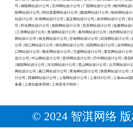
司
|
铜陵网站设计公司
|
滨州网站设计公司
|
广西网站设计公司
|
梅州网站设
阳网站设计公司
|
阿拉善盟网站设计公司
|
陇南网站设计公司
|
铁岭网站设计
站设计公司
|
长寿网站设计公司
|
嘉定网站设计公司
|
徐州网站设计公司
|
宣
司
|
怀化网站设计公司
|
南阳网站设计公司
|
宜宾网站设计公司
|
临夏网站设
|
江津网站设计公司
|
青浦网站设计公司
|
泰州网站设计公司
|
池州网站设计
网站设计公司
|
南充网站设计公司
|
甘南网站设计公司
|
武清网站设计公司
|
公司
|
阳江网站设计公司
|
湖北网站设计公司
|
信阳网站设计公司
|
达州网站
口网站设计公司
|
雅安网站设计公司
|
万盛网站设计公司
|
莱芜网站设计公司
设计公司
|
中山网站设计公司
|
贵州网站设计公司
|
巴中网站设计公司
|
荣昌
|
揭阳网站设计公司
|
河北网站设计公司
|
璧山网站设计公司
|
云浮网站设计
网站设计公司
|
綦江网站设计公司
|
青海网站设计公司
|
陕西网站设计公司
|
计公司
|
西藏网站设计公司
|
上海网站设计公司
|
上海SEO公司
|
上海tiktok
备案
|
上海自媒体营销
|
上海宣传片制作
|
© 2024 智淇网络 版权所有