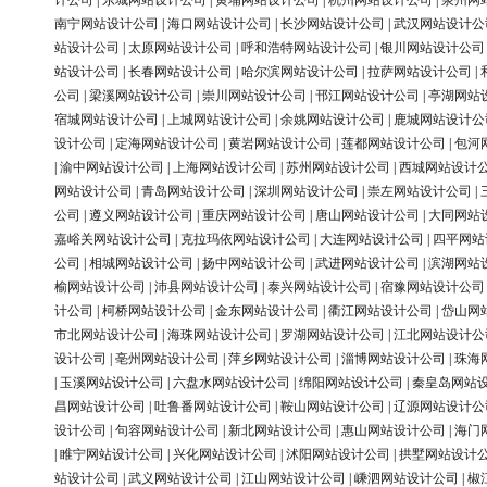
计公司
|
东城网站设计公司
|
黄埔网站设计公司
|
杭州网站设计公司
|
泉州网
南宁网站设计公司
|
海口网站设计公司
|
长沙网站设计公司
|
武汉网站设计公
站设计公司
|
太原网站设计公司
|
呼和浩特网站设计公司
|
银川网站设计公司
站设计公司
|
长春网站设计公司
|
哈尔滨网站设计公司
|
拉萨网站设计公司
|
公司
|
梁溪网站设计公司
|
崇川网站设计公司
|
邗江网站设计公司
|
亭湖网站
宿城网站设计公司
|
上城网站设计公司
|
余姚网站设计公司
|
鹿城网站设计公
设计公司
|
定海网站设计公司
|
黄岩网站设计公司
|
莲都网站设计公司
|
包河
|
渝中网站设计公司
|
上海网站设计公司
|
苏州网站设计公司
|
西城网站设计
网站设计公司
|
青岛网站设计公司
|
深圳网站设计公司
|
崇左网站设计公司
|
公司
|
遵义网站设计公司
|
重庆网站设计公司
|
唐山网站设计公司
|
大同网站
嘉峪关网站设计公司
|
克拉玛依网站设计公司
|
大连网站设计公司
|
四平网站
公司
|
相城网站设计公司
|
扬中网站设计公司
|
武进网站设计公司
|
滨湖网站
榆网站设计公司
|
沛县网站设计公司
|
泰兴网站设计公司
|
宿豫网站设计公司
计公司
|
柯桥网站设计公司
|
金东网站设计公司
|
衢江网站设计公司
|
岱山网
市北网站设计公司
|
海珠网站设计公司
|
罗湖网站设计公司
|
江北网站设计公
设计公司
|
亳州网站设计公司
|
萍乡网站设计公司
|
淄博网站设计公司
|
珠海
|
玉溪网站设计公司
|
六盘水网站设计公司
|
绵阳网站设计公司
|
秦皇岛网站
昌网站设计公司
|
吐鲁番网站设计公司
|
鞍山网站设计公司
|
辽源网站设计公
设计公司
|
句容网站设计公司
|
新北网站设计公司
|
惠山网站设计公司
|
海门
|
睢宁网站设计公司
|
兴化网站设计公司
|
沭阳网站设计公司
|
拱墅网站设计
站设计公司
|
武义网站设计公司
|
江山网站设计公司
|
嵊泗网站设计公司
|
椒