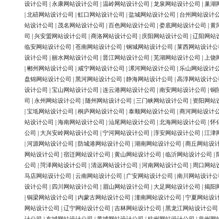
设计公司
|
永康网站设计公司
|
温岭网站设计公司
|
龙泉网站设计公司
|
巢湖
|
北碚网站设计公司
|
虹口网站设计公司
|
盐城网站设计公司
|
台州网站设计
站设计公司
|
茂名网站设计公司
|
百色网站设计公司
|
娄底网站设计公司
|
黄
司
|
兴安盟网站设计公司
|
商洛网站设计公司
|
庆阳网站设计公司
|
辽阳网站
临安网站设计公司
|
苍南网站设计公司
|
钢城网站设计公司
|
莱西网站设计公
设计公司
|
丽水网站设计公司
|
晋江网站设计公司
|
芜湖网站设计公司
|
上饶
|
郴州网站设计公司
|
咸宁网站设计公司
|
漯河网站设计公司
|
乐山网站设计
盘锦网站设计公司
|
黑河网站设计公司
|
静海网站设计公司
|
高淳网站设计公
设计公司
|
宝山网站设计公司
|
连云港网站设计公司
|
南安网站设计公司
|
铜
司
|
永州网站设计公司
|
随州网站设计公司
|
三门峡网站设计公司
|
资阳网站
|
宝坻网站设计公司
|
桐庐网站设计公司
|
泰顺网站设计公司
|
商河网站设计
站设计公司
|
海南网站设计公司
|
汕尾网站设计公司
|
北海网站设计公司
|
怀
公司
|
大兴安岭网站设计公司
|
宁河网站设计公司
|
淳安网站设计公司
|
江津
|
河源网站设计公司
|
防城港网站设计公司
|
湖南网站设计公司
|
商丘网站设
网站设计公司
|
宿迁网站设计公司
|
黄山网站设计公司
|
临沂网站设计公司
|
公司
|
菏泽网站设计公司
|
清远网站设计公司
|
河南网站设计公司
|
周口网站
马店网站设计公司
|
云南网站设计公司
|
广安网站设计公司
|
南川网站设计公
设计公司
|
四川网站设计公司
|
眉山网站设计公司
|
大足网站设计公司
|
揭阳
|
铜梁网站设计公司
|
内蒙古网站设计公司
|
潼南网站设计公司
|
宁夏网站设
网站设计公司
|
辽宁网站设计公司
|
吉林网站设计公司
|
黑龙江网站设计公司