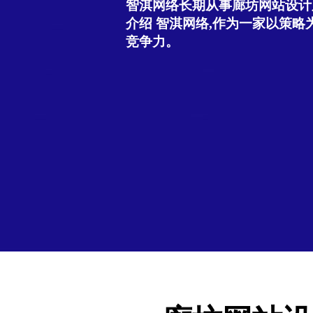
智淇网络长期从事廊坊网站设计服务
介绍 智淇网络,作为一家以策
竞争力。