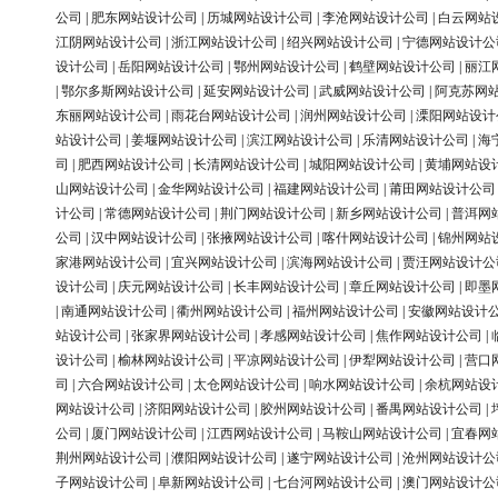
公司
|
肥东网站设计公司
|
历城网站设计公司
|
李沧网站设计公司
|
白云网站
江阴网站设计公司
|
浙江网站设计公司
|
绍兴网站设计公司
|
宁德网站设计公
设计公司
|
岳阳网站设计公司
|
鄂州网站设计公司
|
鹤壁网站设计公司
|
丽江
|
鄂尔多斯网站设计公司
|
延安网站设计公司
|
武威网站设计公司
|
阿克苏网
东丽网站设计公司
|
雨花台网站设计公司
|
润州网站设计公司
|
溧阳网站设计
站设计公司
|
姜堰网站设计公司
|
滨江网站设计公司
|
乐清网站设计公司
|
海
司
|
肥西网站设计公司
|
长清网站设计公司
|
城阳网站设计公司
|
黄埔网站设
山网站设计公司
|
金华网站设计公司
|
福建网站设计公司
|
莆田网站设计公司
计公司
|
常德网站设计公司
|
荆门网站设计公司
|
新乡网站设计公司
|
普洱网
公司
|
汉中网站设计公司
|
张掖网站设计公司
|
喀什网站设计公司
|
锦州网站
家港网站设计公司
|
宜兴网站设计公司
|
滨海网站设计公司
|
贾汪网站设计公
设计公司
|
庆元网站设计公司
|
长丰网站设计公司
|
章丘网站设计公司
|
即墨
|
南通网站设计公司
|
衢州网站设计公司
|
福州网站设计公司
|
安徽网站设计
站设计公司
|
张家界网站设计公司
|
孝感网站设计公司
|
焦作网站设计公司
|
设计公司
|
榆林网站设计公司
|
平凉网站设计公司
|
伊犁网站设计公司
|
营口
司
|
六合网站设计公司
|
太仓网站设计公司
|
响水网站设计公司
|
余杭网站设
网站设计公司
|
济阳网站设计公司
|
胶州网站设计公司
|
番禺网站设计公司
|
公司
|
厦门网站设计公司
|
江西网站设计公司
|
马鞍山网站设计公司
|
宜春网
荆州网站设计公司
|
濮阳网站设计公司
|
遂宁网站设计公司
|
沧州网站设计公
子网站设计公司
|
阜新网站设计公司
|
七台河网站设计公司
|
澳门网站设计公