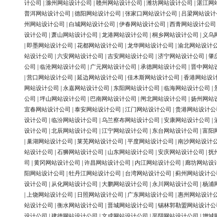
计公司
|
滁州网站设计公司
|
赣州网站设计公司
|
潍坊网站设计公司
|
湛江网
普洱网站设计公司
|
德阳网站设计公司
|
张家口网站设计公司
|
吕梁网站设计
州网站设计公司
|
白城网站设计公司
|
伊春网站设计公司
|
西青网站设计公司
设计公司
|
萧山网站设计公司
|
龙港网站设计公司
|
桐乡网站设计公司
|
义乌
|
即墨网站设计公司
|
花都网站设计公司
|
龙华网站设计公司
|
渝北网站设计
站设计公司
|
六安网站设计公司
|
吉安网站设计公司
|
济宁网站设计公司
|
肇
公司
|
临沧网站设计公司
|
广元网站设计公司
|
承德网站设计公司
|
晋中网站
|
营口网站设计公司
|
延边网站设计公司
|
佳木斯网站设计公司
|
香港网站设
网站设计公司
|
永嘉网站设计公司
|
东阳网站设计公司
|
临海网站设计公司
|
公司
|
坪山网站设计公司
|
巴南网站设计公司
|
闸北网站设计公司
|
扬州网站
宜春网站设计公司
|
泰安网站设计公司
|
江门网站设计公司
|
贵港网站设计公
设计公司
|
临汾网站设计公司
|
乌兰察布网站设计公司
|
安康网站设计公司
|
设计公司
|
北辰网站设计公司
|
江宁网站设计公司
|
东台网站设计公司
|
富阳
|
巢湖网站设计公司
|
莱芜网站设计公司
|
平度网站设计公司
|
南沙网站设计
站设计公司
|
石狮网站设计公司
|
山东网站设计公司
|
安庆网站设计公司
|
抚
司
|
黄冈网站设计公司
|
许昌网站设计公司
|
内江网站设计公司
|
廊坊网站设
阳网站设计公司
|
牡丹江网站设计公司
|
台湾网站设计公司
|
蓟州网站设计公
设计公司
|
从化网站设计公司
|
大鹏网站设计公司
|
永川网站设计公司
|
杨浦
|
上饶网站设计公司
|
日照网站设计公司
|
广东网站设计公司
|
惠州网站设计
站设计公司
|
衡水网站设计公司
|
晋城网站设计公司
|
锡林郭勒盟网站设计公
设计公司
|
建德网站设计公司
|
文成网站设计公司
|
平阴网站设计公司
|
增城