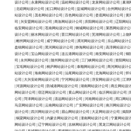
设计公司
|
永康网站设计公司
|
温岭网站设计公司
|
龙泉网站设计公司
|
巢湖
|
北碚网站设计公司
|
虹口网站设计公司
|
盐城网站设计公司
|
台州网站设计
站设计公司
|
茂名网站设计公司
|
百色网站设计公司
|
娄底网站设计公司
|
黄
司
|
兴安盟网站设计公司
|
商洛网站设计公司
|
庆阳网站设计公司
|
辽阳网站
临安网站设计公司
|
苍南网站设计公司
|
钢城网站设计公司
|
莱西网站设计公
设计公司
|
丽水网站设计公司
|
晋江网站设计公司
|
芜湖网站设计公司
|
上饶
|
郴州网站设计公司
|
咸宁网站设计公司
|
漯河网站设计公司
|
乐山网站设计
盘锦网站设计公司
|
黑河网站设计公司
|
静海网站设计公司
|
高淳网站设计公
设计公司
|
宝山网站设计公司
|
连云港网站设计公司
|
南安网站设计公司
|
铜
司
|
永州网站设计公司
|
随州网站设计公司
|
三门峡网站设计公司
|
资阳网站
|
宝坻网站设计公司
|
桐庐网站设计公司
|
泰顺网站设计公司
|
商河网站设计
站设计公司
|
海南网站设计公司
|
汕尾网站设计公司
|
北海网站设计公司
|
怀
公司
|
大兴安岭网站设计公司
|
宁河网站设计公司
|
淳安网站设计公司
|
江津
|
河源网站设计公司
|
防城港网站设计公司
|
湖南网站设计公司
|
商丘网站设
网站设计公司
|
宿迁网站设计公司
|
黄山网站设计公司
|
临沂网站设计公司
|
公司
|
菏泽网站设计公司
|
清远网站设计公司
|
河南网站设计公司
|
周口网站
马店网站设计公司
|
云南网站设计公司
|
广安网站设计公司
|
南川网站设计公
设计公司
|
四川网站设计公司
|
眉山网站设计公司
|
大足网站设计公司
|
揭阳
|
铜梁网站设计公司
|
内蒙古网站设计公司
|
潼南网站设计公司
|
宁夏网站设
网站设计公司
|
辽宁网站设计公司
|
吉林网站设计公司
|
黑龙江网站设计公司