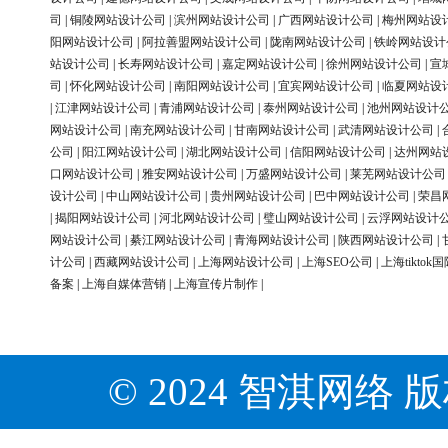
司
|
铜陵网站设计公司
|
滨州网站设计公司
|
广西网站设计公司
|
梅州网站设
阳网站设计公司
|
阿拉善盟网站设计公司
|
陇南网站设计公司
|
铁岭网站设计
站设计公司
|
长寿网站设计公司
|
嘉定网站设计公司
|
徐州网站设计公司
|
宣
司
|
怀化网站设计公司
|
南阳网站设计公司
|
宜宾网站设计公司
|
临夏网站设
|
江津网站设计公司
|
青浦网站设计公司
|
泰州网站设计公司
|
池州网站设计
网站设计公司
|
南充网站设计公司
|
甘南网站设计公司
|
武清网站设计公司
|
公司
|
阳江网站设计公司
|
湖北网站设计公司
|
信阳网站设计公司
|
达州网站
口网站设计公司
|
雅安网站设计公司
|
万盛网站设计公司
|
莱芜网站设计公司
设计公司
|
中山网站设计公司
|
贵州网站设计公司
|
巴中网站设计公司
|
荣昌
|
揭阳网站设计公司
|
河北网站设计公司
|
璧山网站设计公司
|
云浮网站设计
网站设计公司
|
綦江网站设计公司
|
青海网站设计公司
|
陕西网站设计公司
|
计公司
|
西藏网站设计公司
|
上海网站设计公司
|
上海SEO公司
|
上海tiktok
备案
|
上海自媒体营销
|
上海宣传片制作
|
© 2024 智淇网络 版权所有