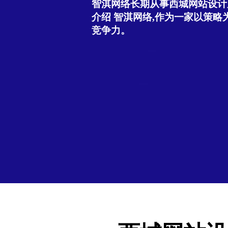
智淇网络长期从事西城网站设计服务
介绍 智淇网络,作为一家以策
竞争力。