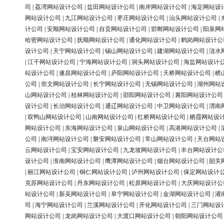
司
|
荔湾网站设计公司
|
盐田网站设计公司
|
南岸网站设计公司
|
海定网站设
网站设计公司
|
九江网站设计公司
|
枣庄网站设计公司
|
汕头网站设计公司
|
计公司
|
安顺网站设计公司
|
自贡网站设计公司
|
邯郸网站设计公司
|
阳泉网
哈密网站设计公司
|
抚顺网站设计公司
|
通化网站设计公司
|
鹤岗网站设计公
设计公司
|
天宁网站设计公司
|
锡山网站设计公司
|
建湖网站设计公司
|
涟水
|
江干网站设计公司
|
宁海网站设计公司
|
洞头网站设计公司
|
海盐网站设计
站设计公司
|
遂昌网站设计公司
|
庐阳网站设计公司
|
天桥网站设计公司
|
崂
公司
|
崇文网站设计公司
|
长宁网站设计公司
|
无锡网站设计公司
|
湖州网站
山网站设计公司
|
桂林网站设计公司
|
邵阳网站设计公司
|
襄阳网站设计公司
设计公司
|
长治网站设计公司
|
通辽网站设计公司
|
中卫网站设计公司
|
渭南
|
双鸭山网站设计公司
|
山南网站设计公司
|
红桥网站设计公司
|
栖霞网站设
网站设计公司
|
东海网站设计公司
|
泉山网站设计公司
|
高港网站设计公司
|
公司
|
南浔网站设计公司
|
磐安网站设计公司
|
常山网站设计公司
|
天台网站
云网站设计公司
|
宝安网站设计公司
|
九龙坡网站设计公司
|
丰台网站设计公
设计公司
|
淮南网站设计公司
|
鹰潭网站设计公司
|
烟台网站设计公司
|
韶关
|
丽江网站设计公司
|
铜仁网站设计公司
|
泸州网站设计公司
|
保定网站设计
克苏网站设计公司
|
丹东网站设计公司
|
松原网站设计公司
|
大庆网站设计公
站设计公司
|
新吴网站设计公司
|
阜宁网站设计公司
|
金湖网站设计公司
|
灌
司
|
海宁网站设计公司
|
兰溪网站设计公司
|
开化网站设计公司
|
三门网站设
网站设计公司
|
龙岗网站设计公司
|
大渡口网站设计公司
|
朝阳网站设计公司