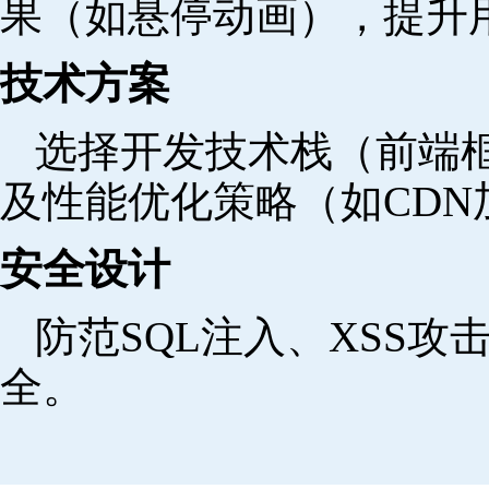
果（如悬停动画），提升
技术方案
选择开发技术栈（前端
及性能优化策略（如CDN
安全设计
防范SQL注入、XSS
全。