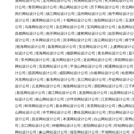
溪网站设计公司
|
龙湾网站设计公司
|
秀洲网站设计公司
|
长兴网站设计公司
计公司
|
青田网站设计公司
|
蜀山网站设计公司
|
历下网站设计公司
|
市北网
闵行网站设计公司
|
镇江网站设计公司
|
温州网站设计公司
|
南平网站设计公
设计公司
|
湘潭网站设计公司
|
十堰网站设计公司
|
洛阳网站设计公司
|
玉溪
公司
|
乌海网站设计公司
|
吴忠网站设计公司
|
宝鸡网站设计公司
|
金昌网站
昌都网站设计公司
|
南开网站设计公司
|
建邺网站设计公司
|
姑苏网站设计公
设计公司
|
大丰网站设计公司
|
洪泽网站设计公司
|
连云网站设计公司
|
睢宁
|
瓯海网站设计公司
|
嘉善网站设计公司
|
安吉网站设计公司
|
上虞网站设计
站设计公司
|
瑶海网站设计公司
|
槐荫网站设计公司
|
黄岛网站设计公司
|
荔
司
|
常州网站设计公司
|
嘉兴网站设计公司
|
龙岩网站设计公司
|
阜阳网站设
网站设计公司
|
宜昌网站设计公司
|
平顶山网站设计公司
|
昭通网站设计公司
计公司
|
固原网站设计公司
|
咸阳网站设计公司
|
白银网站设计公司
|
哈密网
河东网站设计公司
|
秦淮网站设计公司
|
吴江网站设计公司
|
丹徒网站设计公
设计公司
|
云龙网站设计公司
|
海陵网站设计公司
|
泗阳网站设计公司
|
江干
|
新昌网站设计公司
|
浦江网站设计公司
|
龙游网站设计公司
|
仙居网站设计
站设计公司
|
南山网站设计公司
|
沙坪坝网站设计公司
|
江苏网站设计公司
|
公司
|
蚌埠网站设计公司
|
新余网站设计公司
|
东营网站设计公司
|
佛山网站
山网站设计公司
|
毕节网站设计公司
|
攀枝花网站设计公司
|
邢台网站设计公
设计公司
|
昌吉网站设计公司
|
本溪网站设计公司
|
白山网站设计公司
|
双鸭
司
|
京口网站设计公司
|
钟楼网站设计公司
|
射阳网站设计公司
|
盱眙网站设
网站设计公司
|
象山网站设计公司
|
瑞安网站设计公司
|
平湖网站设计公司
|