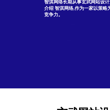
智淇网络长期从事玄武网站设计服务
介绍 智淇网络,作为一家以策
竞争力。