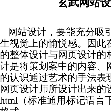
玄武网站设
网站设计，要能充分吸
生视觉上的愉悦感。因此
的整体设计与网页设计的
计是将策划案中的内容、
的认识通过艺术的手法表
网页设计师所设计出来的
html（标准通用标记语