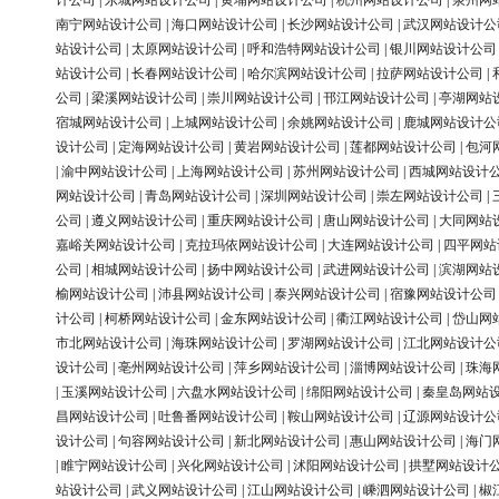
计公司
|
东城网站设计公司
|
黄埔网站设计公司
|
杭州网站设计公司
|
泉州网
南宁网站设计公司
|
海口网站设计公司
|
长沙网站设计公司
|
武汉网站设计公
站设计公司
|
太原网站设计公司
|
呼和浩特网站设计公司
|
银川网站设计公司
站设计公司
|
长春网站设计公司
|
哈尔滨网站设计公司
|
拉萨网站设计公司
|
公司
|
梁溪网站设计公司
|
崇川网站设计公司
|
邗江网站设计公司
|
亭湖网站
宿城网站设计公司
|
上城网站设计公司
|
余姚网站设计公司
|
鹿城网站设计公
设计公司
|
定海网站设计公司
|
黄岩网站设计公司
|
莲都网站设计公司
|
包河
|
渝中网站设计公司
|
上海网站设计公司
|
苏州网站设计公司
|
西城网站设计
网站设计公司
|
青岛网站设计公司
|
深圳网站设计公司
|
崇左网站设计公司
|
公司
|
遵义网站设计公司
|
重庆网站设计公司
|
唐山网站设计公司
|
大同网站
嘉峪关网站设计公司
|
克拉玛依网站设计公司
|
大连网站设计公司
|
四平网站
公司
|
相城网站设计公司
|
扬中网站设计公司
|
武进网站设计公司
|
滨湖网站
榆网站设计公司
|
沛县网站设计公司
|
泰兴网站设计公司
|
宿豫网站设计公司
计公司
|
柯桥网站设计公司
|
金东网站设计公司
|
衢江网站设计公司
|
岱山网
市北网站设计公司
|
海珠网站设计公司
|
罗湖网站设计公司
|
江北网站设计公
设计公司
|
亳州网站设计公司
|
萍乡网站设计公司
|
淄博网站设计公司
|
珠海
|
玉溪网站设计公司
|
六盘水网站设计公司
|
绵阳网站设计公司
|
秦皇岛网站
昌网站设计公司
|
吐鲁番网站设计公司
|
鞍山网站设计公司
|
辽源网站设计公
设计公司
|
句容网站设计公司
|
新北网站设计公司
|
惠山网站设计公司
|
海门
|
睢宁网站设计公司
|
兴化网站设计公司
|
沭阳网站设计公司
|
拱墅网站设计
站设计公司
|
武义网站设计公司
|
江山网站设计公司
|
嵊泗网站设计公司
|
椒