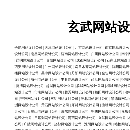
玄武网站设
合肥网站设计公司
|
天津网站设计公司
|
北京网站设计公司
|
南京网站设计公
设计公司
|
南昌网站设计公司
|
济南网站设计公司
|
广州网站设计公司
|
南宁
|
昆明网站设计公司
|
贵阳网站设计公司
|
成都网站设计公司
|
石家庄网站设
西安网站设计公司
|
兰州网站设计公司
|
乌鲁木齐网站设计公司
|
沈阳网站设
楼网站设计公司
|
吴中网站设计公司
|
丹阳网站设计公司
|
金坛网站设计公司
设计公司
|
海州网站设计公司
|
丰县网站设计公司
|
靖江网站设计公司
|
宿城
|
德清网站设计公司
|
越城网站设计公司
|
婺城网站设计公司
|
柯城网站设计
站设计公司
|
市南网站设计公司
|
越秀网站设计公司
|
福田网站设计公司
|
渝
司
|
宁波网站设计公司
|
三明网站设计公司
|
淮北网站设计公司
|
景德镇网站
洲网站设计公司
|
黄石网站设计公司
|
开封网站设计公司
|
曲靖网站设计公司
计公司
|
石嘴山网站设计公司
|
海东网站设计公司
|
铜川网站设计公司
|
嘉峪
站设计公司
|
日喀则网站设计公司
|
河西网站设计公司
|
玄武网站设计公司
|
公司
|
广陵网站设计公司
|
盐都网站设计公司
|
淮阴网站设计公司
|
赣榆网站