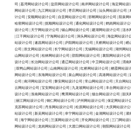
司
|
荔湾网站设计公司
|
盐田网站设计公司
|
南岸网站设计公司
|
海定网站设
网站设计公司
|
九江网站设计公司
|
枣庄网站设计公司
|
汕头网站设计公司
|
计公司
|
安顺网站设计公司
|
自贡网站设计公司
|
邯郸网站设计公司
|
阳泉网
哈密网站设计公司
|
抚顺网站设计公司
|
通化网站设计公司
|
鹤岗网站设计公
设计公司
|
天宁网站设计公司
|
锡山网站设计公司
|
建湖网站设计公司
|
涟水
|
江干网站设计公司
|
宁海网站设计公司
|
洞头网站设计公司
|
海盐网站设计
站设计公司
|
遂昌网站设计公司
|
庐阳网站设计公司
|
天桥网站设计公司
|
崂
公司
|
崇文网站设计公司
|
长宁网站设计公司
|
无锡网站设计公司
|
湖州网站
山网站设计公司
|
桂林网站设计公司
|
邵阳网站设计公司
|
襄阳网站设计公司
设计公司
|
长治网站设计公司
|
通辽网站设计公司
|
中卫网站设计公司
|
渭南
|
双鸭山网站设计公司
|
山南网站设计公司
|
红桥网站设计公司
|
栖霞网站设
网站设计公司
|
东海网站设计公司
|
泉山网站设计公司
|
高港网站设计公司
|
公司
|
南浔网站设计公司
|
磐安网站设计公司
|
常山网站设计公司
|
天台网站
云网站设计公司
|
宝安网站设计公司
|
九龙坡网站设计公司
|
丰台网站设计公
设计公司
|
淮南网站设计公司
|
鹰潭网站设计公司
|
烟台网站设计公司
|
韶关
|
丽江网站设计公司
|
铜仁网站设计公司
|
泸州网站设计公司
|
保定网站设计
克苏网站设计公司
|
丹东网站设计公司
|
松原网站设计公司
|
大庆网站设计公
站设计公司
|
新吴网站设计公司
|
阜宁网站设计公司
|
金湖网站设计公司
|
灌
司
|
海宁网站设计公司
|
兰溪网站设计公司
|
开化网站设计公司
|
三门网站设
网站设计公司
|
龙岗网站设计公司
|
大渡口网站设计公司
|
朝阳网站设计公司