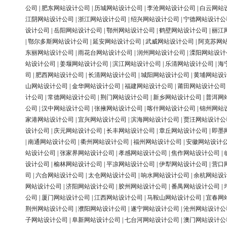
公司
|
肥东网站设计公司
|
历城网站设计公司
|
李沧网站设计公司
|
白云网站
江阴网站设计公司
|
浙江网站设计公司
|
绍兴网站设计公司
|
宁德网站设计公
设计公司
|
岳阳网站设计公司
|
鄂州网站设计公司
|
鹤壁网站设计公司
|
丽江
|
鄂尔多斯网站设计公司
|
延安网站设计公司
|
武威网站设计公司
|
阿克苏网
东丽网站设计公司
|
雨花台网站设计公司
|
润州网站设计公司
|
溧阳网站设计
站设计公司
|
姜堰网站设计公司
|
滨江网站设计公司
|
乐清网站设计公司
|
海
司
|
肥西网站设计公司
|
长清网站设计公司
|
城阳网站设计公司
|
黄埔网站设
山网站设计公司
|
金华网站设计公司
|
福建网站设计公司
|
莆田网站设计公司
计公司
|
常德网站设计公司
|
荆门网站设计公司
|
新乡网站设计公司
|
普洱网
公司
|
汉中网站设计公司
|
张掖网站设计公司
|
喀什网站设计公司
|
锦州网站
家港网站设计公司
|
宜兴网站设计公司
|
滨海网站设计公司
|
贾汪网站设计公
设计公司
|
庆元网站设计公司
|
长丰网站设计公司
|
章丘网站设计公司
|
即墨
|
南通网站设计公司
|
衢州网站设计公司
|
福州网站设计公司
|
安徽网站设计
站设计公司
|
张家界网站设计公司
|
孝感网站设计公司
|
焦作网站设计公司
|
设计公司
|
榆林网站设计公司
|
平凉网站设计公司
|
伊犁网站设计公司
|
营口
司
|
六合网站设计公司
|
太仓网站设计公司
|
响水网站设计公司
|
余杭网站设
网站设计公司
|
济阳网站设计公司
|
胶州网站设计公司
|
番禺网站设计公司
|
公司
|
厦门网站设计公司
|
江西网站设计公司
|
马鞍山网站设计公司
|
宜春网
荆州网站设计公司
|
濮阳网站设计公司
|
遂宁网站设计公司
|
沧州网站设计公
子网站设计公司
|
阜新网站设计公司
|
七台河网站设计公司
|
澳门网站设计公