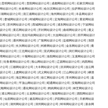
|
昆明网站设计公司
|
贵阳网站设计公司
|
成都网站设计公司
|
石家庄网站设
网站设计公司
|
长春网站设计公司
|
哈尔滨网站设计公司
|
拉萨网站设计公司
亭湖网站设计公司
|
清江浦网站设计公司
|
海州网站设计公司
|
丰县网站设计
司
|
婺城网站设计公司
|
柯城网站设计公司
|
定海网站设计公司
|
黄岩网站设
公司
|
苏州网站设计公司
|
西城网站设计公司
|
浦东网站设计公司
|
宁波网站
设计公司
|
黄石网站设计公司
|
开封网站设计公司
|
曲靖网站设计公司
|
遵义
关网站设计公司
|
克拉玛依网站设计公司
|
大连网站设计公司
|
四平网站设计
设计公司
|
通州网站设计公司
|
广陵网站设计公司
|
盐都网站设计公司
|
淮阴
站设计公司
|
长兴网站设计公司
|
柯桥网站设计公司
|
金东网站设计公司
|
衢
网站设计公司
|
江北网站设计公司
|
宣武网站设计公司
|
闵行网站设计公司
|
潭网站设计公司
|
十堰网站设计公司
|
洛阳网站设计公司
|
玉溪网站设计公司
司
|
吐鲁番网站设计公司
|
鞍山网站设计公司
|
辽源网站设计公司
|
鸡西网站
计公司
|
江都网站设计公司
|
大丰网站设计公司
|
洪泽网站设计公司
|
连云网
设计公司
|
上虞网站设计公司
|
武义网站设计公司
|
江山网站设计公司
|
嵊泗
站设计公司
|
海定网站设计公司
|
徐汇网站设计公司
|
常州网站设计公司
|
嘉
网站设计公司
|
平顶山网站设计公司
|
昭通网站设计公司
|
安顺网站设计公司
抚顺网站设计公司
|
通化网站设计公司
|
鹤岗网站设计公司
|
林芝网站设计公
|
灌云网站设计公司
|
云龙网站设计公司
|
海陵网站设计公司
|
泗阳网站设计
司
|
仙居网站设计公司
|
遂昌网站设计公司
|
庐阳网站设计公司
|
天桥网站设
计公司
|
湖州网站设计公司
|
漳州网站设计公司
|
蚌埠网站设计公司
|
新余网