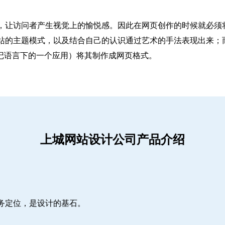
，让访问者产生视觉上的愉悦感。因此在网页创作的时候就必须
站的主题模式，以及结合自己的认识通过艺术的手法表现出来；
用标记语言下的一个应用）将其制作成网页格式。
上城网站设计公司产品介绍
务定位，是设计的基石。