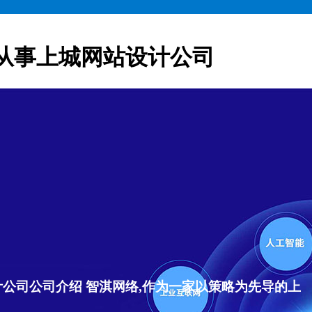
从事上城网站设计公司
站设计公司公司介绍 智淇网络,作为一家以策略为先导的上