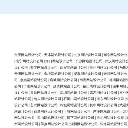
合肥网站设计公司
|
天津网站设计公司
|
北京网站设计公司
|
南京网站设计公
|
南宁网站设计公司
|
海口网站设计公司
|
长沙网站设计公司
|
武汉网站设计
设计公司
|
西宁网站设计公司
|
西安网站设计公司
|
兰州网站设计公司
|
乌鲁
丹阳网站设计公司
|
金坛网站设计公司
|
梁溪网站设计公司
|
崇川网站设计公
司
|
余姚网站设计公司
|
鹿城网站设计公司
|
南湖网站设计公司
|
德清网站设
公司
|
市南网站设计公司
|
越秀网站设计公司
|
福田网站设计公司
|
渝中网站
设计公司
|
青岛网站设计公司
|
深圳网站设计公司
|
崇左网站设计公司
|
三亚
站设计公司
|
包头网站设计公司
|
石嘴山网站设计公司
|
海东网站设计公司
|
设计公司
|
玄武网站设计公司
|
相城网站设计公司
|
扬中网站设计公司
|
武进
站设计公司
|
宿豫网站设计公司
|
下城网站设计公司
|
慈溪网站设计公司
|
龙
网站设计公司
|
蜀山网站设计公司
|
历下网站设计公司
|
市北网站设计公司
|
州网站设计公司
|
萍乡网站设计公司
|
淄博网站设计公司
|
珠海网站设计公司