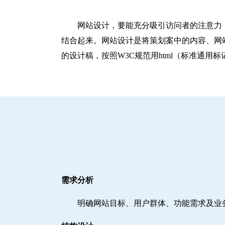
网站设计，要能充分吸引访问者的注意力
结合起来。网站设计是将策划案中的内容、网
的设计稿，按照W3C规范用html（标准通
需求分析
明确网站目标、用户群体、功能需求及业