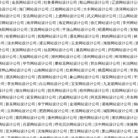
计公司
|
金昌网站设计公司
|
吐鲁番网站设计公司
|
鞍山网站设计公司
|
辽源网站设计公
站设计公司
|
海门网站设计公司
|
江都网站设计公司
|
大丰网站设计公司
|
洪泽网站设计
网站设计公司
|
安吉网站设计公司
|
上虞网站设计公司
|
武义网站设计公司
|
江山网站设
田网站设计公司
|
南岸网站设计公司
|
海定网站设计公司
|
徐汇网站设计公司
|
常州网站
衡阳网站设计公司
|
宜昌网站设计公司
|
平顶山网站设计公司
|
昭通网站设计公司
|
安顺
司
|
哈密网站设计公司
|
抚顺网站设计公司
|
通化网站设计公司
|
鹤岗网站设计公司
|
林
公司
|
涟水网站设计公司
|
灌云网站设计公司
|
云龙网站设计公司
|
海陵网站设计公司
|
计公司
|
龙游网站设计公司
|
仙居网站设计公司
|
遂昌网站设计公司
|
庐阳网站设计公司
站设计公司
|
无锡网站设计公司
|
湖州网站设计公司
|
漳州网站设计公司
|
蚌埠网站设计
网站设计公司
|
毕节网站设计公司
|
攀枝花网站设计公司
|
邢台网站设计公司
|
长治网站
双鸭山网站设计公司
|
山南网站设计公司
|
红桥网站设计公司
|
栖霞网站设计公司
|
常熟
司
|
泗洪网站设计公司
|
西湖网站设计公司
|
象山网站设计公司
|
瑞安网站设计公司
|
平
公司
|
李沧网站设计公司
|
白云网站设计公司
|
宝安网站设计公司
|
九龙坡网站设计公司
设计公司
|
烟台网站设计公司
|
韶关网站设计公司
|
梧州网站设计公司
|
岳阳网站设计公
斯网站设计公司
|
延安网站设计公司
|
武威网站设计公司
|
阿克苏网站设计公司
|
丹东网
司
|
新吴网站设计公司
|
阜宁网站设计公司
|
金湖网站设计公司
|
灌南网站设计公司
|
铜
公司
|
云和网站设计公司
|
肥西网站设计公司
|
长清网站设计公司
|
城阳网站设计公司
|
设计公司
|
莆田网站设计公司
|
滁州网站设计公司
|
赣州网站设计公司
|
潍坊网站设计公
网站设计公司
|
吕梁网站设计公司
|
呼伦贝尔网站设计公司
|
汉中网站设计公司
|
张掖网
司
|
宜兴网站设计公司
|
滨海网站设计公司
|
贾汪网站设计公司
|
萧山网站设计公司
|
龙