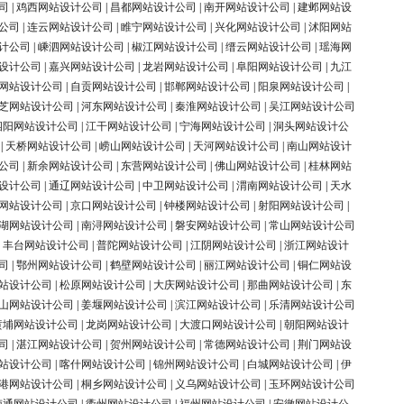
司
|
鸡西网站设计公司
|
昌都网站设计公司
|
南开网站设计公司
|
建邺网站设
公司
|
连云网站设计公司
|
睢宁网站设计公司
|
兴化网站设计公司
|
沭阳网站
计公司
|
嵊泗网站设计公司
|
椒江网站设计公司
|
缙云网站设计公司
|
瑶海网
设计公司
|
嘉兴网站设计公司
|
龙岩网站设计公司
|
阜阳网站设计公司
|
九江
网站设计公司
|
自贡网站设计公司
|
邯郸网站设计公司
|
阳泉网站设计公司
|
芝网站设计公司
|
河东网站设计公司
|
秦淮网站设计公司
|
吴江网站设计公司
泗阳网站设计公司
|
江干网站设计公司
|
宁海网站设计公司
|
洞头网站设计公
|
天桥网站设计公司
|
崂山网站设计公司
|
天河网站设计公司
|
南山网站设计
公司
|
新余网站设计公司
|
东营网站设计公司
|
佛山网站设计公司
|
桂林网站
设计公司
|
通辽网站设计公司
|
中卫网站设计公司
|
渭南网站设计公司
|
天水
网站设计公司
|
京口网站设计公司
|
钟楼网站设计公司
|
射阳网站设计公司
|
湖网站设计公司
|
南浔网站设计公司
|
磐安网站设计公司
|
常山网站设计公司
|
丰台网站设计公司
|
普陀网站设计公司
|
江阴网站设计公司
|
浙江网站设计
司
|
鄂州网站设计公司
|
鹤壁网站设计公司
|
丽江网站设计公司
|
铜仁网站设
站设计公司
|
松原网站设计公司
|
大庆网站设计公司
|
那曲网站设计公司
|
东
山网站设计公司
|
姜堰网站设计公司
|
滨江网站设计公司
|
乐清网站设计公司
黄埔网站设计公司
|
龙岗网站设计公司
|
大渡口网站设计公司
|
朝阳网站设计
司
|
湛江网站设计公司
|
贺州网站设计公司
|
常德网站设计公司
|
荆门网站设
站设计公司
|
喀什网站设计公司
|
锦州网站设计公司
|
白城网站设计公司
|
伊
港网站设计公司
|
桐乡网站设计公司
|
义乌网站设计公司
|
玉环网站设计公司