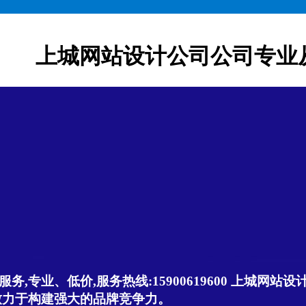
上城网站设计公司公司专业
,专业、低价,服务热线:15900619600 上城网
致力于构建强大的品牌竞争力。