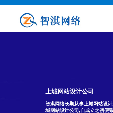
上城网站设计公司
智淇网络长期从事上城网站设计服务
城网站设计公司,自成立之初便